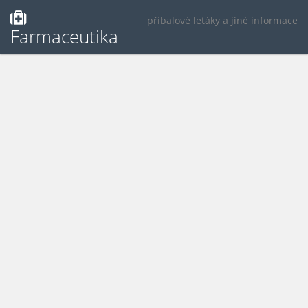
příbalové letáky a jiné informace
Farmaceutika