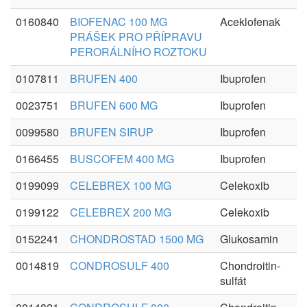
0160840
BIOFENAC 100 MG
Aceklofenak
PRÁŠEK PRO PŘÍPRAVU
PERORÁLNÍHO ROZTOKU
0107811
BRUFEN 400
Ibuprofen
0023751
BRUFEN 600 MG
Ibuprofen
0099580
BRUFEN SIRUP
Ibuprofen
0166455
BUSCOFEM 400 MG
Ibuprofen
0199099
CELEBREX 100 MG
Celekoxib
0199122
CELEBREX 200 MG
Celekoxib
0152241
CHONDROSTAD 1500 MG
Glukosamin
0014819
CONDROSULF 400
Chondroitin-
sulfát