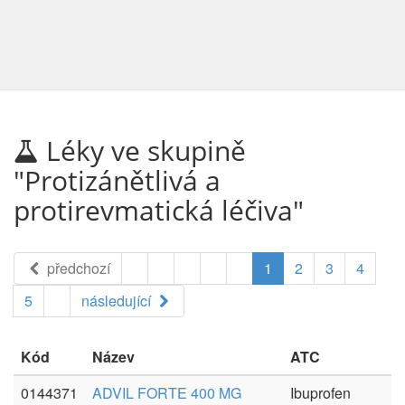
Léky ve skupině
"Protizánětlivá a
protirevmatická léčiva"
předchozí
1
2
3
4
5
následující
Kód
Název
ATC
0144371
ADVIL FORTE 400 MG
Ibuprofen