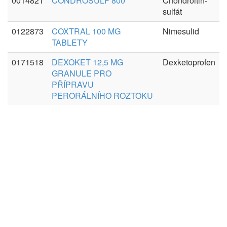
0014821
CONDROSULF 800
Chondroitin-
sulfát
0122873
COXTRAL 100 MG
Nimesulid
TABLETY
0171518
DEXOKET 12,5 MG
Dexketoprofen
GRANULE PRO
PŘÍPRAVU
PERORÁLNÍHO ROZTOKU