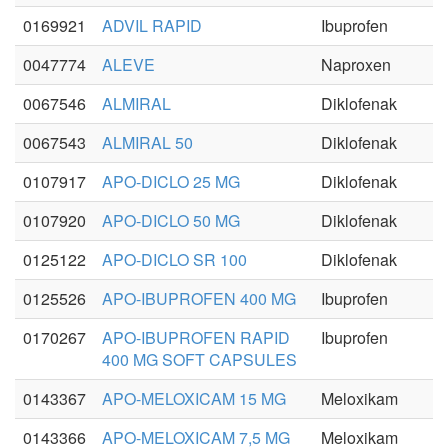
0169921
ADVIL RAPID
Ibuprofen
0047774
ALEVE
Naproxen
0067546
ALMIRAL
Diklofenak
0067543
ALMIRAL 50
Diklofenak
0107917
APO-DICLO 25 MG
Diklofenak
0107920
APO-DICLO 50 MG
Diklofenak
0125122
APO-DICLO SR 100
Diklofenak
0125526
APO-IBUPROFEN 400 MG
Ibuprofen
0170267
APO-IBUPROFEN RAPID
Ibuprofen
400 MG SOFT CAPSULES
0143367
APO-MELOXICAM 15 MG
Meloxikam
0143366
APO-MELOXICAM 7,5 MG
Meloxikam