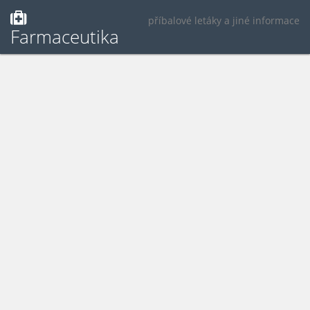
příbalové letáky a jiné informace
Farmaceutika