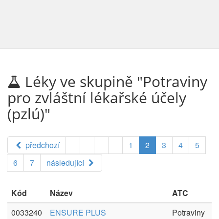
Léky ve skupině "Potraviny
pro zvláštní lékařské účely
(pzlú)"
předchozí
1
2
3
4
5
6
7
následující
Kód
Název
ATC
0033240
ENSURE PLUS
Potraviny