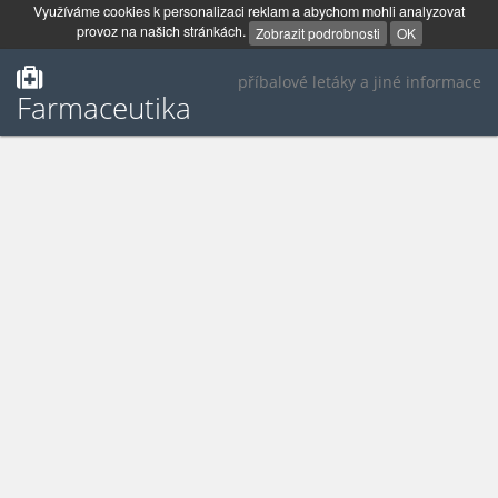
Využíváme cookies k personalizaci reklam a abychom mohli analyzovat
provoz na našich stránkách.
Zobrazit podrobnosti
OK
příbalové letáky a jiné informace
Farmaceutika