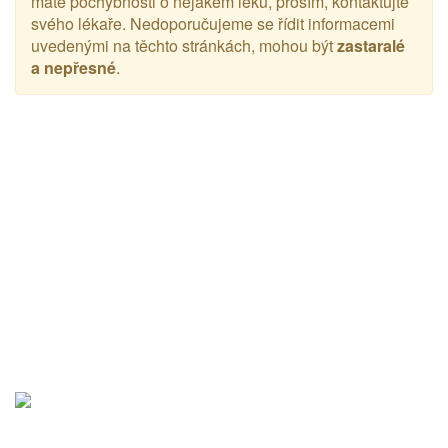
máte pochybnosti o nějakém léku, prosím, kontaktujte
svého lékaře. Nedoporučujeme se řídit informacemi
uvedenými na těchto stránkách, mohou být
zastaralé
a nepřesné
.