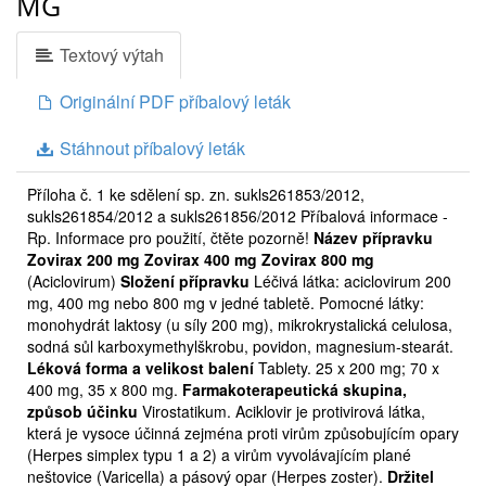
MG
Textový výtah
Originální PDF příbalový leták
Stáhnout příbalový leták
Příloha č. 1 ke sdělení sp. zn. sukls261853/2012,
sukls261854/2012 a sukls261856/2012 Příbalová informace -
Rp. Informace pro použití, čtěte pozorně!
Název přípravku
Zovirax 200 mg Zovirax 400 mg Zovirax 800 mg
(Aciclovirum)
Složení přípravku
Léčivá látka: aciclovirum 200
mg, 400 mg nebo 800 mg v jedné tabletě. Pomocné látky:
monohydrát laktosy (u síly 200 mg), mikrokrystalická celulosa,
sodná sůl karboxymethylškrobu, povidon, magnesium-stearát.
Léková forma a velikost balení
Tablety. 25 x 200 mg; 70 x
400 mg, 35 x 800 mg.
Farmakoterapeutická skupina,
způsob účinku
Virostatikum. Aciklovir je protivirová látka,
která je vysoce účinná zejména proti virům způsobujícím opary
(Herpes simplex typu 1 a 2) a virům vyvolávajícím plané
neštovice (Varicella) a pásový opar (Herpes zoster).
Držitel