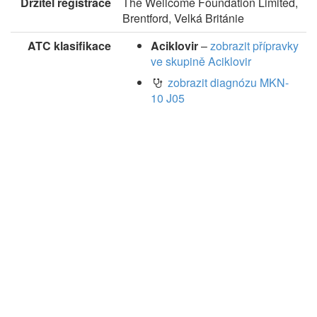
Držitel registrace
The Wellcome Foundation Limited,
Brentford, Velká Británie
ATC klasifikace
Aciklovir
–
zobrazit přípravky
ve skupině Aciklovir
zobrazit diagnózu MKN-
10 J05