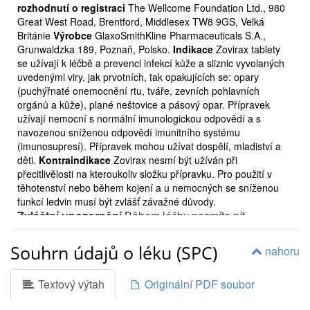
rozhodnutí o registraci
The Wellcome Foundation Ltd., 980
Great West Road, Brentford, Middlesex TW8 9GS, Velká
Británie
Výrobce
GlaxoSmithKline Pharmaceuticals S.A.,
Grunwaldzka 189, Poznaň, Polsko.
Indikace
Zovirax tablety
se užívají k léčbě a prevenci infekcí kůže a sliznic vyvolaných
uvedenými viry, jak prvotních, tak opakujících se: opary
(puchýřnaté onemocnění rtu, tváře, zevních pohlavních
orgánů a kůže), plané neštovice a pásový opar. Přípravek
užívají nemocní s normální imunologickou odpovědí a s
navozenou sníženou odpovědí imunitního systému
(imunosupresí). Přípravek mohou užívat dospělí, mladiství a
děti.
Kontraindikace
Zovirax nesmí být užíván při
přecitlivělosti na kteroukoliv složku přípravku. Pro použití v
těhotenství nebo během kojení a u nemocných se sníženou
funkcí ledvin musí být zvlášť závažné důvody.
Zvláštní upozornění
Během léčby nesmíte pít
alkoholické nápoje. Během léčby budete muset v
pravidelných intervalech podstoupit vyšetření funkcí
Souhrn údajů o léku (SPC)
nahoru
ledvin a jater a vyšetření krevního obrazu. Případné
otěhotnění během léčby oznamte lékaři. Při
Textový výtah
Originální PDF soubor
předávkování nebo náhodném požití přípravku dítětem
se ihned poraďte s lékařem. Pokud Vám Váš lékař řekl,