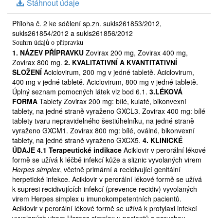
Stáhnout údaje
že nesnášíte některé cukry, poraďte se se svým lékařem,
než začnete tento léčivý přípravek užívat.
Interakce
Příloha č. 2 ke sdělení sp.zn. sukls261853/2012,
Účinek přípravku Zovirax a účinek jiných současně
sukls261854/2012 a sukls261856/2012
užívaných léků se mohou navzájem ovlivňovat. Váš
Souhrn údajů o přípravku
lékař by proto měl být informován o lécích, které v
1. NÁZEV PŘÍPRAVKU
Zovirax 200 mg, Zovirax 400 mg,
současné době užíváte, nebo které začnete užívat, a to
Zovirax 800 mg.
2. KVALITATIVNÍ A KVANTITATIVNÍ
na lékařský předpis i bez něj. Než začnete současně s
SLOŽENÍ
Aciclovirum, 200 mg v jedné tabletě. Aciclovirum,
400 mg v jedné tabletě. Aciclovirum, 800 mg v jedné tabletě.
užíváním přípravku Zovirax užívat nějaký volně prodejný
Úplný seznam pomocných látek viz bod 6.1.
3.LÉKOVÁ
lék, poraďte se se svým ošetřujícím lékařem. Probenecid
FORMA
Tablety Zovirax 200 mg: bílé, kulaté, bikonvexní
a cimetidin prodlužuje účinek přípravku Zovirax.
tablety, na jedné straně vyraženo GXCL3. Zovirax 400 mg: bílé
Dávkování a způsob použití
Přesné dávkování vždy
tablety tvaru nepravidelného šestiúhelníku, na jedné straně
určí lékař. Při onemocnění virem herpes simplex dospělí
vyraženo GXCM1. Zovirax 800 mg: bílé, oválné, bikonvexní
užívají a dětem ve věku 2 let a starším se podává
tablety, na jedné straně vyraženo GXCX5.
4. KLINICKÉ
obvykle dávka 200 mg pětkrát denně přibližně v
ÚDAJE 4.1 Terapeutické indikace
Aciklovir v perorální lékové
intervalu 4 hodin s vynecháním noční dávky. Obvykle
formě se užívá k léčbě infekcí kůže a sliznic vyvolaných virem
léčba trvá 5 dní, ale při těžkých infekcích se prodlužuje.
Herpes simplex
, včetně primární a recidivující genitální
Profylaktická dávka je obvykle 200 mg čtyřikrát denně
herpetické infekce. Aciklovir v perorální lékové formě se užívá
k supresi recidivujících infekcí (prevence recidiv) vyvolaných
přibližně v intervalu 6 hodin. Při onemocnění planými
virem Herpes simplex u imunokompetentních pacientů.
neštovicemi a pásovým oparem užívají dospělí obvykle
Aciklovir v perorální lékové formě se užívá k profylaxi infekcí
přípravek v dávce 800 mg pětkrát denně přibližně v
vyvolaných virem Herpes simplex u pacientů s poruchou