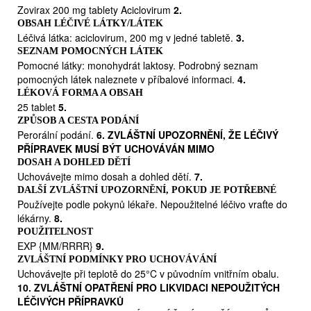
těžkých primárních infekcích je však nutné dobu léčby
Zovirax 200 mg tablety Aciclovirum
2.
prodloužit. U pacientů s těžkou poruchou imunity (např.
OBSAH LÉČIVÉ LÁTKY/LÁTEK
po transplantaci kostní dřeně) nebo u pacientů s
Léčivá látka: aciclovirum, 200 mg v jedné tabletě.
3.
poruchou absorpce ze střeva lze dávku zdvojnásobit na
SEZNAM POMOCNÝCH LÁTEK
400 mg, popřípadě lze zvážit i možnost intravenózní
Pomocné látky: monohydrát laktosy. Podrobný seznam
aplikace. Podávání je nutné zahájit co nejdříve po
pomocných látek naleznete v příbalové informaci.
4.
nástupu infekce. Při recidivách se v optimálním případě
LÉKOVÁ FORMA A OBSAH
25 tablet
5.
léčba zahajuje již v prodromálním období nebo při
ZPŮSOB A CESTA PODÁNÍ
prvním zjištění lézí.
Perorální podání.
6. ZVLÁŠTNÍ UPOZORNĚNÍ, ŽE LÉČIVÝ
Děti
PŘÍPRAVEK MUSÍ BÝT UCHOVÁVÁN MIMO
K léčbě infekcí herpes simplex dětem ve věku 2 let a
DOSAH A DOHLED DĚTÍ
straším by se měly podávat dávky pro dospělé a dětem
Uchovávejte mimo dosah a dohled dětí.
7.
mladším 2 let by se měly podávat dávky odpovídající
DALŠÍ ZVLÁŠTNÍ UPOZORNĚNÍ, POKUD JE POTŘEBNÉ
polovině dávek pro dospělé.
Používejte podle pokynů lékaře. Nepoužitelné léčivo vraťte do
Starší pacienti
lékárny.
8.
U starších pacientů je třeba vzít v úvahu možnost snížení funkcí ledvin,
POUŽITELNOST
proto by se měla dávka upravit (viz bod Poruchy renálních funkcí). U
EXP {MM/RRRR}
9.
pacientů, kteří dostávají vysoké dávky acikloviru, je nutné udržovat
ZVLÁŠTNÍ PODMÍNKY PRO UCHOVÁVÁNÍ
přiměřenou hydrataci.
Uchovávejte při teplotě do 25°C v původním vnitřním obalu.
Poruchy renálních funkcí
10. ZVLÁŠTNÍ OPATŘENÍ PRO LIKVIDACI NEPOUŽITÝCH
S opatrností je třeba podávat aciklovir pacientům s
LÉČIVÝCH PŘÍPRAVKŮ
poruchou renálních funkcí. Je nutné udržovat