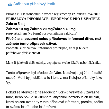
Stáhnout příbalový leták
Příloha č. 1 k rozhodnutí o změně registrace sp.zn. sukls96254/2012
PŘÍBALOVÁ INFORMACE: INFORMACE PRO UŽIVATELE
Zahron 5 mg
Zahron 10 mg Zahron 20 mgZahron 40 mg
rosuvastatinum (ve formě rosuvastatinum calcicum)
Přečtěte si pozorně celou příbalovou informaci dříve, než
začnete tento přípravek užívat.
-
Ponechte si příbalovou informaci pro případ, že si ji budete
potřebovat přečíst znovu.
-
Máte-li jakékoli další otázky, zeptejte se svého lékaře nebo lékárníka.
-
Tento přípravek byl předepsán Vám. Nedávejte jej žádné další
osobě. Mohl by jí ublížit, a to i tehdy, má-li stejné příznaky jako
Vy.
-
Pokud se kterýkoli z nežádoucích účinků vyskytne v závažné
míře, nebo pokud si všimnete jakýchkoli nežádoucích účinků,
které nejsou uvedeny v této příbalové informaci, prosím, sdělte
to svému lékaři nebo lékárníkovi.