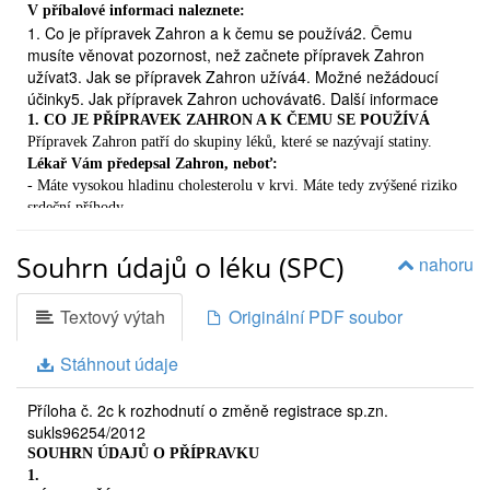
V příbalové informaci naleznete:
1. Co je přípravek Zahron a k čemu se používá2. Čemu
musíte věnovat pozornost, než začnete přípravek Zahron
užívat3. Jak se přípravek Zahron užívá4. Možné nežádoucí
účinky5. Jak přípravek Zahron uchovávat6. Další informace
1. CO JE PŘÍPRAVEK ZAHRON A K ČEMU SE POUŽÍVÁ
Přípravek Zahron patří do skupiny léků, které se nazývají statiny.
Lékař Vám předepsal Zahron, neboť:
- Máte vysokou hladinu cholesterolu v krvi. Máte tedy zvýšené riziko
srdeční příhody
nebo mozkové mrtvice.
Lékař Vám předepsal k užívání statin, neboť změna dietních
Souhrn údajů o léku (SPC)
nahoru
návyků a zvýšená fyzická aktivita nevedly k normalizaci hladiny
cholesterolu v krvi. V nastavené dietě a fyzické aktivitě budete
Textový výtah
Originální PDF soubor
pokračovat i v průběhu léčby přípravkem Zahron.
nebo
- Máte jiné přidružené ukazatele, které zvyšují riziko srdeční
Stáhnout údaje
příhody, mozkové mrtvice apodobných zdravotních komplikací.
Srdeční příhody, mozková mrtvice a jiné podobné zdravotní
Příloha č. 2c k rozhodnutí o změně registrace sp.zn.
komplikace mohou být způsobeny onemocněním, které se
sukls96254/2012
označuje jako ateroskleróza. Ateroskleróza vzniká na podkladě
SOUHRN ÚDAJŮ O PŘÍPRAVKU
ukládání tukových částic ve Vašich cévách.
1.