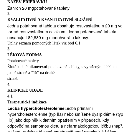
Proč je důležité užívat Zahron
Zahron se používá k
NÁZEV PŘÍPRAVKU
ovlivnění hladiny látek tukového charakteru v krvi,
Zahron 20 mgpotahované tablety
přičemž nejčastějise jedná o cholesterol.
2.
V krvi se vyskytují různé typy cholesterolu, tzv. „špatný“
KVALITATIVNÍ A KVANTITATIVNÍ SLOŽENÍ
Jedna potahovaná tableta obsahuje rosuvastatinum 20 mg ve
chlesterol (LDL-C) a „dobrý“cholesterol (HDL-C).-
formě rosuvastatinum calcicum. Jedna potahovaná tableta
Zahron snižuje hladinu „špatného“ cholesterolu a
obsahuje 182,880 mg monohydrátu laktosy.
zvyšuje hladinu „dobrého“cholesterolu.- Zahron
Úplný seznam pomocných látek viz bod 6.1.
účinkuje tak, že blokuje tvorbu „špatného“ cholesterolu v
3.
organismu azlepšuje schopnost odstraňovat tento
LÉKOVÁ FORMA
cholesterol z krve.
Potahované tablety.
U většiny lidí vysoká hladina cholesterolu nemá vliv na
Žluté kulaté bikonvexní potahované tablety, s vyraženým "20" na
to, jak pociťují svůj zdravotní stav,neboť se neprojevuje
jedné straně a "15" na druhé
žádnými příznaky (tito lidé se cítí zdrávi). Pokud se však
straně.
tento stavponechá bez léčby, tukové částice se začnou
4.
ukládat do stěny cév a postupně způsobí
KLINICKÉ ÚDAJE
4.1
jejichzúžení.Někdy se může stát, že se zúžená céva
Terapeutické indikace
ucpe a tím nemůže zásobovat krví srdce nebo mozek,
Léčba hypercholesterolémie
Léčba primární
což se projeví srdeční příhodou nebo mozkovou mrtvicí.
hypercholesterolémie (typ IIa) nebo smíšené dyslipidémie (typ
Snížením hladiny cholesterolu v krvi se snižuje riziko
IIb) jako doplněk k dietním opatřením v případech, kdy
srdečních příhod, mozkové mrtvice a jiných podobných
odpověď na samotnou dietu a nefarmakologickou léčbu (např.
zdravotních komplikací.
cvičení, redukce tělesné hmotnosti) není uspokojivá.Léčba