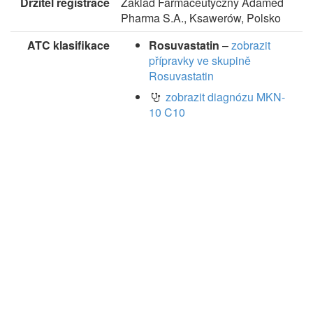
Držitel registrace
Zaklad Farmaceutyczny Adamed
Pharma S.A., Ksawerów, Polsko
ATC klasifikace
Rosuvastatin
–
zobrazit
přípravky ve skupině
Rosuvastatin
zobrazit diagnózu MKN-
10 C10