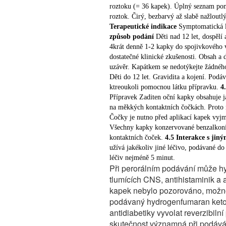
mozkovou činnost (sedativa, hypn
roztoku (= 36 kapek). Úplný seznam po
roztok. Čirý, bezbarvý až slabě nažloutl
významná při používání ketotife
Terapeutické indikace
Symptomatická l
Dávkování a způsob použití
Př
způsob podání
Děti nad 12 let, dospělí
nad 12 let, dospělí a osoby star
4krát denně 1-2 kapky do spojivkového v
4krát denně 1 – 2 kapky do spoj
dostatečné klinické zkušenosti. Obsah a d
Zakloňte hlavu mírně dozadu a v
uzávěr. Kapátkem se nedotýkejte žádnéh
ukazovákem druhé ruky odtáhněte 
Děti do 12 let. Gravidita a kojení. Podáv
shora k oku, stiskem lahvičky v
ktreoukoli pomocnou látku přípravku.
4
chvíli zavřete. Totéž opakujte př
Přípravek Zaditen oční kapky obsahuje 
lahvičku. Délku léčby a doporuč
na měkkých kontaktních čočkách. Proto 
vynechání několika dávek se o d
Čočky je nutno před aplikací kapek vyjm
Všechny kapky konzervované benzalkon
Upozornění
Při náhodném použit
kontaktních čoček.
4.5 Interakce s jin
žádné léky a nápoje a vyhledejt
užívá jakékoliv jiné léčivo, podávané d
kapek Zaditen neostré vidění, os
léčiv nejméně 5 minut.
nepracujte ve výšce a neobsluhuj
Při perorálním podávání může hy
spojivkového vaku udržujte inte
tlumících CNS, antihistaminik a 
Zaditen si vkápněte jako posledn
kapek nebylo pozorováno, možnos
za 15 minut po nakapání očních 
podávaný hydrogenfumaran ketot
než čtyři týdny po prvním otevřen
antidiabetiky vyvolat reverzibiln
použitím byla doložena na dobu 
skutečnost významná při podává