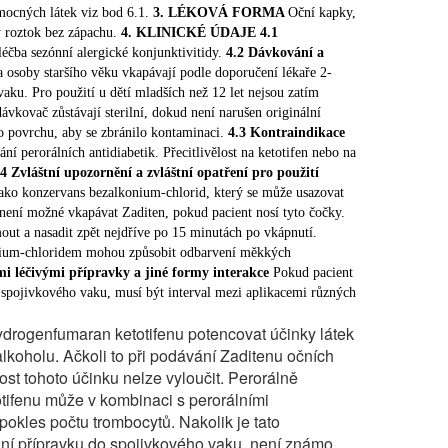
otika) a alkoholu. Nakolik je tato skutečnost
mocných látek viz bod 6.1.
3. LÉKOVÁ FORMA
Oční kapky,
ý roztok bez zápachu.
4. KLINICKÉ ÚDAJE 4.1
nu do spojivkového vaku, není známo.
éčba sezónní alergické konjunktivitidy.
4.2 Dávkování a
esné dávkování a délku léčby vždy určí lékař. Děti
 a osoby staršího věku vkapávají podle doporučení lékaře 2-
šího věku vkapávají podle doporučení lékaře 2 –
aku. Pro použití u dětí mladších než 12 let nejsou zatím
ivkového vaku.
ávkovač zůstávají sterilní, dokud není narušen originální
ezměte otevřenou kapací lahvičku do ruky a
o povrchu, aby se zbránilo kontaminaci.
4.3 Kontraindikace
dolní víčko lehce dolů. Kapací lahvičku přibližte
ání perorálních antidiabetik. Přecitlivělost na ketotifen nebo na
kápněte jednu kapku do spojivkového vaku a oko na
.4 Zvláštní upozornění a zvláštní opatření pro použití
i aplikaci do druhého oka. Ihned po použití uzavřete
jako konzervans bezalkonium-chlorid, který se může usazovat
ené dávkování lékařem nesmíte překročit. Při
není možné vkapávat Zaditen, pokud pacient nosí tyto čočky.
alší léčbě poraďte s lékařem.
out a nasadit zpět nejdříve po 15 minutách po vkápnutí.
ium-chloridem mohou způsobit odbarvení měkkých
í přípravku dítětem vyvolat zvracení, nepodávat
ými léčivými přípravky a jiné formy interakce
Pokud pacient
e lékaře. Pokud u Vás vznikne po nakapání očních
o spojivkového vaku, musí být interval mezi aplikacemi různých
palost a závratě, neřiďte motorová vozidla,
te stroje. Při používání jiných léčiv podávaných do
drogenfumaran ketotifenu potencovat účinky látek
rval mezi jejich používáním nejméně 5 minut a
alkoholu. Ačkoli to při podávání Zaditenu očních
í. Tvrdé kontaktní čočky si můžete nasadit nejdříve
t tohoto účinku nelze vyloučit. Perorálně
kapek Zaditen. Přípravek nesmíte používat déle
ifenu může v kombinaci s perorálními
í. Chemická a fyzikální stabilita po otevření před
í pokles počtu trombocytů. Nakolik je tato
28 dní při 25 °C. Z mikrobiologického hlediska
ní přípravku do spojivkového vaku, není známo.