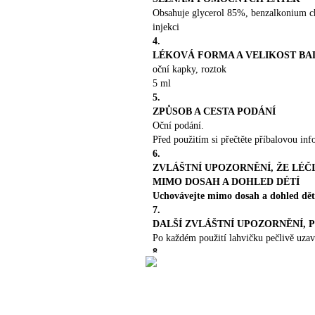
perorálních formách. Při náhodném
Obsahuje glycerol 85%, benzalkonium ch
léčba je symptomatická.
5. FA
injekci
Farmakodynamické vlastnost
4.
antialergikum. ATC kód: S01GX0
LÉKOVÁ FORMA A VELIKOST BA
benzocykloheptathiofenový derivá
oční kapky, roztok
Předpokládá se, že působí inhib
5 ml
senzibilizovaných žírných buněk 
5.
ZPŮSOB A CESTA PODÁNÍ
mechanismy. Ketotifen je silně ú
Oční podání.
H1-antagonizujícími účinky.
Před použitím si přečtěte příbalovou inf
5.2 Farmakokinetické vlastnos
6.
téměř kompletně absorbuje a bio
ZVLÁŠTNÍ UPOZORNĚNÍ, ŽE LÉČ
pass efektu v játrech asi 50%. 
MIMO DOSAH A DOHLED DÉTÍ
hodiny, vazba na proteiny v játre
Uchovávejte mimo dosah a dohled dět
poločas kratší fáze je 3-5 hodin,
7.
1% podané látky vyloučí močí v
DALŠÍ ZVLÁŠTNÍ UPOZORNĚNÍ, 
Hlavní metabolit je prakticky nea
Po každém použití lahvičku pečlivě uzav
topickém podání do spojivkovéh
8.
POUŽITELNOST
opakovaném podání 14C-hydroge
Použitelné do:
mikrolitrů s koncentrací 10 mg/m
9.
radioaktivita byla nalezena v kor
ZVLÁŠTNÍ PODMÍNKY PRO UCH