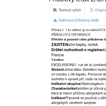
Textový výtah
Originá
Stáhnout příbalový leták
Příloha č. 1 ke sdělení sp.zn.sukls24374
PŘÍBALOVÁ INFORMACE
Přečtěte si pozorně celou příbalovou i
ZADITEN
oční kapky, roztok
Držitel rozhodnutí o registraci:
Francie
Výrobce:
EXCELVISION27, rue de la Lombard
Složení
Léčivá látka: Ketotifeni hy
ml roztoku (=36 kapek). Pomocné lát
sodného k úpravě pH, voda na injek
Indikační skupina
Oftalmologikum, 
Charakteristika
Ketotifen je účinná 
který je hlavní příčinou alergických p
Indikace
Přípravek se používá u dětí
alergických zánětech spojivek.