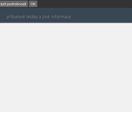
azit podrobnosti
OK
příbalové letáky a jiné informace