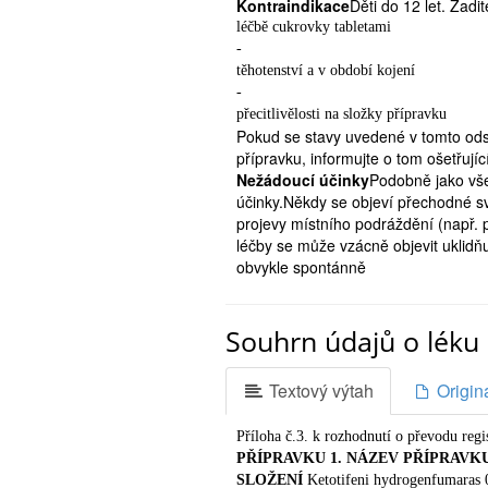
Kontraindikace
Děti do 12 let. Zadi
léčbě cukrovky tabletami
-
těhotenství a v období kojení
-
přecitlivělosti na složky přípravku
Pokud se stavy uvedené v tomto ods
přípravku, informujte o tom ošetřujíc
Nežádoucí účinky
Podobně jako vše
účinky.Někdy se objeví přechodné sv
projevy místního podráždění (např. p
léčby se může vzácně objevit uklidňu
obvykle spontánně
odezní při pokračující léčbě. Pok
kožní změny víček, je nutné dalš
Souhrn údajů o léku 
výskytu nežádoucích účinků nebo
používání přípravku poraďte s lé
Vzájemné působení s dalšími l
Textový výtah
Origin
účinky jiných současně užívanýc
by proto měl být informován o vš
Příloha č.3. k rozhodnutí o převodu reg
které začnete užívat, a to na léka
PŘÍPRAVKU
1. NÁZEV PŘÍPRAVK
obsahujících ketotifen (např. při
SLOŽENÍ
Ketotifeni hydrogenfumaras 