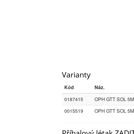
Varianty
Kód
Náz.
0187415
OPH GTT SOL 5M
0015519
OPH GTT SOL 5M
Příbalový létak ZAD