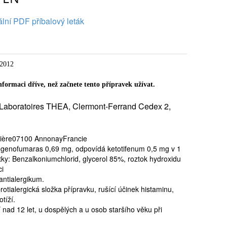
lní PDF příbalový leták
/2012
nformaci dříve, než začnete tento přípravek užívat.
Laboratoires THEA, Clermont-Ferrand Cedex 2,
ière07100 AnnonayFrancie
drogenofumaras 0,69 mg, odpovídá ketotifenum 0,5 mg v 1
ky: Benzalkoniumchlorid, glycerol 85%, roztok hydroxidu
ci
antialergikum.
protialergická složka přípravku, rušící účinek histaminu,
otíží.
 nad 12 let, u dospělých a u osob staršího věku při