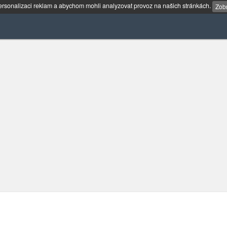
rsonalizaci reklam a abychom mohli analyzovat provoz na našich stránkách.
Zobr