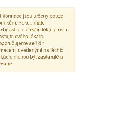
 informace jsou určeny pouze
rníkům. Pokud máte
ybnosti o nějakém léku, prosím,
aktujte svého lékaře.
poručujeme se řídit
rmacemi uvedenými na těchto
nkách, mohou být
zastaralé a
řesné
.