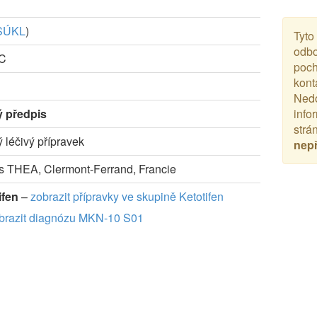
SÚKL
)
Tyto
odbo
-C
poch
kont
Nedo
ý předpis
info
strá
ý léčivý přípravek
nep
s THEA, Clermont-Ferrand, Francie
ifen
–
zobrazit přípravky ve skupině Ketotifen
brazit diagnózu MKN-10 S01