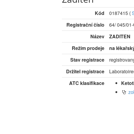
Kód
0187415
(
Registrační číslo
64/ 045/01
Název
ZADITEN
Režim prodeje
na lékařsk
Stav registrace
registrovan
Držitel registrace
Laboratoire
ATC klasifikace
Ketot
zo