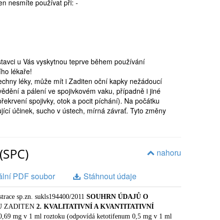
ten nesmíte používat při: -
tavci u Vás vyskytnou teprve během používání
ího lékaře!
chny léky, může mít i Zaditen oční kapky nežádoucí
ědění a pálení ve spojivkovém vaku, případně i jiné
řekrvení spojivky, otok a pocit píchání). Na počátku
jící účinek, sucho v ústech, mírná závrať. Tyto změny
ud by vznikl vleklý zánět okrajů víček nebo jiné
í podávání přípravku ukončit. Při případném
(SPC)
 jiných neobvyklých reakcích se o dalším
nahoru
kařem a bez porady s ním lék dále nepoužívejte.
éčivými přípravky
Účinky očních kapek Zaditen a
ální PDF soubor
Stáhnout údaje
h léku se mohou navzájem ovlivňovat. Váš lékař
ech lécích, které v současné době užíváte nebo
istrace sp.zn. sukls194400/2011
SOUHRN ÚDAJŮ O
řský předpis i bez něj. Při užívání tablet
U
ZADITEN
2. KVALITATIVNÍ A KVANTITATIVNÍ
 astmatu) může dojít k zesílení účinku léků tlumících
0,69 mg v 1 ml roztoku (odpovídá ketotifenum 0,5 mg v 1 ml