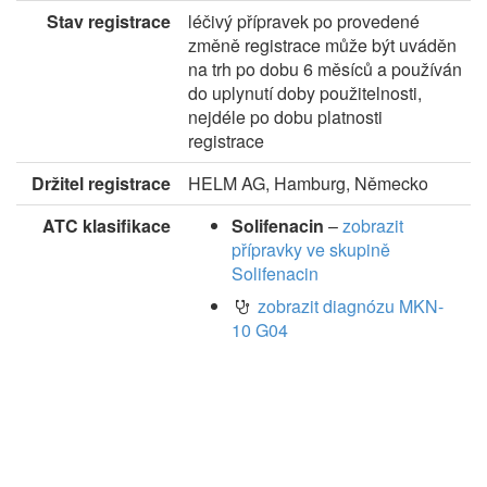
Stav registrace
léčivý přípravek po provedené
změně registrace může být uváděn
na trh po dobu 6 měsíců a používán
do uplynutí doby použitelnosti,
nejdéle po dobu platnosti
registrace
Držitel registrace
HELM AG, Hamburg, Německo
ATC klasifikace
Solifenacin
–
zobrazit
přípravky ve skupině
Solifenacin
zobrazit diagnózu MKN-
10 G04