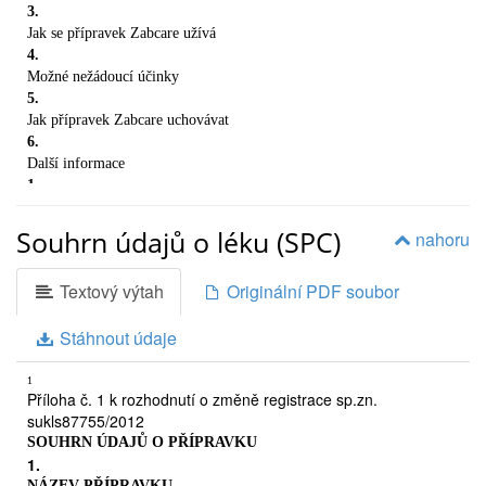
3.
Jak se přípravek Zabcare užívá
4.
Možné nežádoucí účinky
5.
Jak přípravek Zabcare uchovávat
6.
Další informace
1.
CO JE PŘÍPRAVEK ZABCARE A K ČEMU SE POUŽÍVÁ
Účinná látka přípravku Zabcare patří mezi látky nazývané
Souhrn údajů o léku (SPC)
nahoru
anticholinergika. Tyto látky snižují zvýšenou aktivitu močového
měchýře. V důsledku toho vydržíte déle, aniž byste musel(a) jít na
Textový výtah
Originální PDF soubor
toaletu a množství moče, které je váš měchýř schopen pojmout, se
zvyšuje. Přípravek Zabcare je určen k léčbě příznaků zvýšené aktivity
Stáhnout údaje
močového měchýře. Těmito příznaky jsou: silná, náhlá nutnost
spěchat na toaletu bez předchozího varování, velmi časté močení nebo
případy pomočení, když se nemůžete včas dostat na toaletu.
2.
1
Příloha č. 1 k rozhodnutí o změně registrace sp.zn.
ČEMU MUSÍTE VĚNOVAT POZORNOST, NEŽ
sukls87755/2012
ZAČNETE PŘÍPRAVEK ZABCARE UŽÍVAT
SOUHRN ÚDAJŮ O PŘÍPRAVKU
Neužívejte přípravek Zabcare
– jestliže máte problémy s
1.
hromaděním moči v měchýři kvůli obtížnému vyprazdňování
NÁZEV PŘÍPRAVKU