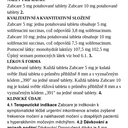
(retence moči).
Zabcare 5 mg potahované tablety Zabcare 10 mg potahované
– jestliže trpíte závažným onemocněním žaludku nebo střev (včetně
tablety
2.
střevní choroby nazývané
KVALITATIVNÍ A KVANTITATIVNÍ SLOŽENÍ¨
toxický megakolon, při které dochází k akutnímu rozšíření střeva,
Zabcare 5 mg: jedna potahovaná tableta obsahuje 5 mg
jedná se o komplikaci ulcerózní kolitidy).
solifenacini succinas, což odpovídá 3,8 mg solifenacinum.
– jestliže trpíte svalovým onemocněním nazývaným myasthenia
Zabcare 10 mg: jedna potahovaná tableta obsahuje 10 mg
gravis, které může způsobit
solifenacini succinas, což odpovídá 7,5 mg solifenacinum.
extrémní svalovou slabost.
– jestliže trpíte vysokým nitroočním tlakem s postupnou ztrátou
Pomocné látky: monohydrát laktózy 107,5 mg 102,5 mg
vidění (glaukom). – jestliže jste přecitlivělý(á) na solifenacin nebo
Úplný seznam pomocných látek viz bod 6.1.
3.
kteroukoli jinou složku přípravku Zabcare . – jestliže jste léčen(a)
LÉKOVÁ FORMA
hemodialýzou. – jestliže trpíte závažnou jaterní chorobou.
Potahované tablety. Každá tableta Zabcare 5 mg je kulatá
– jestliže trpíte závažnou chorobou ledvin nebo středně
světle žlutá tableta o průměru přibližně 8 mm a s vyznačeným
závažnou chorobou jater a užíváte léky, které
kódem „390" na jedné straně tablety. Každá tableta Zabcare 10
by mohly ovlivňovat vylučování přípravku Zabcare z
mg je kulatá světle růžová tableta o průměru přibližně 8 mm a s
vašeho těla (např. ketokonazol). Váš lékař nebo lékárník
vyznačeným kódem „391" na jedné straně tablety.
4.
vás v takovém případě upozorní.
KLINICKÉ ÚDAJE
– Pokud se vás cokoli z výše uvedeného týká nebo
4.1 Terapeutické indikace
Zabcare je indikován k
týkalo v minulosti, informujte o tom svého lékaře
symptomatické léčbě urgentní inkontinence a/nebo zvýšené
dříve, než začnete přípravek Zabcare užívat.
frekvence močení a naléhavosti močení u dospělých pacientů
Zvláštní opatrnosti při použití přípravku Zabcare je
s hyperaktivním močovým měchýřem.
4.2 Dávkování a
způsob podání
Dávkování Doporučená dávka je 5 mg