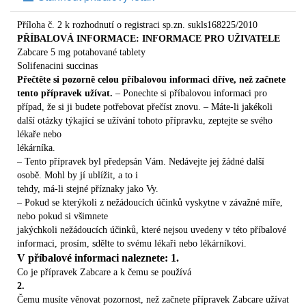
Příloha č. 2 k rozhodnutí o registraci sp.zn. sukls168225/2010
PŘÍBALOVÁ INFORMACE: INFORMACE PRO UŽIVATELE
Zabcare 5 mg potahované tablety
Solifenacini succinas
Přečtěte si pozorně celou příbalovou informaci dříve, než začnete
tento přípravek užívat.
– Ponechte si příbalovou informaci pro
případ, že si ji budete potřebovat přečíst znovu. – Máte-li jakékoli
další otázky týkající se užívání tohoto přípravku, zeptejte se svého
lékaře nebo
lékárníka.
– Tento přípravek byl předepsán Vám. Nedávejte jej žádné další
osobě. Mohl by jí ublížit, a to i
tehdy, má-li stejné příznaky jako Vy.
– Pokud se kterýkoli z nežádoucích účinků vyskytne v závažné míře,
nebo pokud si všimnete
jakýchkoli nežádoucích účinků, které nejsou uvedeny v této příbalové
informaci, prosím, sdělte to svému lékaři nebo lékárníkovi.
V příbalové informaci naleznete: 1.
Co je přípravek Zabcare a k čemu se používá
2.
Čemu musíte věnovat pozornost, než začnete přípravek Zabcare užívat