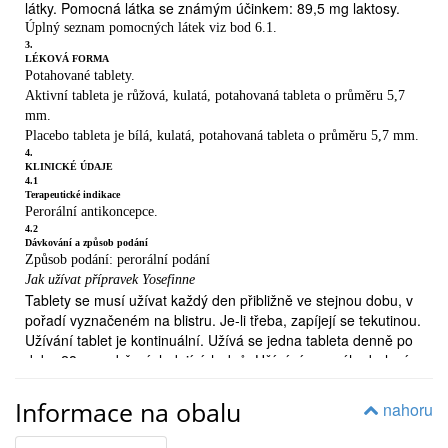
látky. Pomocná látka se známým účinkem: 89,5 mg laktosy.
které obsahují dva hormony, se nazývají „kombinované“
Úplný seznam pomocných látek viz bod 6.1.
pilulky.
3.
2.
LÉKOVÁ FORMA
ČEMU MUSÍTE VĚNOVAT POZORNOST, NEŽ
Potahované tablety.
ZAČNETE PŘÍPRAVEK
Aktivní tableta je růžová, kulatá, potahovaná tableta o průměru 5,7
mm.
YOSEFINNE UŽÍVAT
Placebo tableta je bílá, kulatá, potahovaná tableta o průměru 5,7 mm.
Obecné poznámky
4.
Dříve, než začnete užívat přípravek Yosefinne, Vám lékař položí
KLINICKÉ ÚDAJE
4.1
několik otázek týkajících se Vašeho zdravotního stavu a zdravotního
Terapeutické indikace
stavu Vašich nejbližších příbuzných. Lékař Vám také změří krevní
Perorální antikoncepce.
tlak a
4.2
může provést v závislosti na Vaší osobní situaci ještě
Dávkování a způsob podání
Způsob podání: perorální podání
další vyšetření. V této příbalové informaci
Jak užívat přípravek Yosefinne
je popsáno několik situací, kdy byste měla přestat užívat
Tablety se musí užívat každý den přibližně ve stejnou dobu, v
přípravek Yosefinne, nebo kdy může být spolehlivost přípravku
pořadí vyznačeném na blistru. Je-li třeba, zapíjejí se tekutinou.
Yosefinne snížena. V takových případech byste se měla
Užívání tablet je kontinuální. Užívá se jedna tableta denně po
vyhnout pohlavnímu styku nebo byste měla použít ještě jinou,
dobu 28 po sobě následujících dnů. Užívání z nového balení
nehormonální antikoncepční metodu, například kondom nebo
začíná další den po užití poslední tablety z předchozího
jinou, tak zvanou bariérovou metodu. Nepoužívejte metody
balení. Krvácení z vysazení začíná obvykle 2. – 3. den užívání
Informace na obalu
nahoru
neplodných dní nebo metodu měření teploty v pochvě. Tyto
placebo tablet (poslední řádek blistru) a
metody mohou být nespolehlivé, protože přípravek Yosefinne
nemusí být