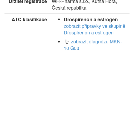
Držitel registrace
WH-Pharma s.r.o., Kutná Hora,
Česká republika
ATC klasifikace
Drospirenon a estrogen
–
zobrazit přípravky ve skupině
Drospirenon a estrogen
zobrazit diagnózu MKN-
10 G03