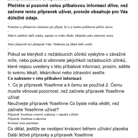
Přečtěte si pozorně celou příbalovou informaci dříve, než
začnete tento přípravek užívat, protože obsahuje pro Vás
důležité údaje.
-
Ponechte si příbalovou informaci pro případ, že si ji budete potřebovat přečíst znovu.
-
Máte-li jakékoli další otázky, zeptejte se svého lékaře, lékárníka nebo zdravotní sestry.
-
Tento přípravek byl předepsán Vám. Nedávejte jej žádné další osobě.
-
Pokud se kterýkoli z nežádoucích účinků vyskytne v závažné
míře, nebo pokud si všimnete jakýchkoli nežádoucích účinků,
které nejsou uvedeny v této příbalové informaci, prosím, sdělte
to svému lékaři, lékárníkovi nebo zdravotní sestře.
Co naleznete v této příbalové informaci
:
1. Co je přípravek Yosefinne a k čemu se používá 2. Čemu
musíte věnovat pozornost, než začnete přípravek Yosefinne
užívat
Neužívejte přípravek Yosefinne
Co byste měla vědět, než
začnete Yosefinne užívat?
Přípravek Yosefinne a krevní sraženiny v tepnách a žílách
Přípravek Yosefinne a rakovina
Krvácení mezi periodami
Co dělat, jestliže se neobjeví krvácení během užívání placeba
Další léčivé přípravky a přípravek Yosefinne