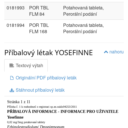
0181993
POR TBL
Potahovaná tableta,
FLM 84
Perorální podání
0181994
POR TBL
Potahovaná tableta,
FLM 168
Perorální podání
Příbalový létak YOSEFINNE
nahoru
Textový výtah
Originální PDF příbalový leták
Stáhnout příbalový leták
Stránka 1 z 11
Příloha č. 1 k rozhodnutí o registraci sp.zn.sukls94253/2011
PŘÍBALOVÁ INFORMACE - INFORMACE PRO UŽIVATELE
Yosefinne
0,02 mg/3mg potahované tablety
Ethinylestradiolum/ Drospirenonum