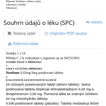
Přípravek Yosefinne s jídlem a pitím
Laboratorní vyšetření
Těhotenství
Kojení
Řízení dopravních prostředků a obsluha strojů
Přípravek Yosefinne obsahuje laktosu
Souhrn údajů o léku (SPC)
nahoru
Jak se přípravek Yosefinne užívá
Příprava balení
Kdy můžete začít užívat první balení?
Textový výtah
Originální PDF soubor
Jestliže jste užila více tablet přípravku Yosefinne, než jste měla
Jestliže jste zapomněla přípravek Yosefinne užít
Co dělat v případě zvracení nebo těžšího průjmu
Stáhnout údaje
Oddálení krvácení: co potřebujete vědět
Změna dne, ve kterém začíná krvácení: co potřebujete vědět
Pokud chcete užívání přípravku Yosefinne ukončit
Možné nežádoucí účinky
Stránka 1 z 14
Jak přípravek Yosefinne uchovávat Obsah balení a další
Příloha č. 2 k rozhodnutí o registraci sp.zn.94253/2011
informace
SOUHRN ÚDAJŮ O PŘÍPRAVKU
1.
1.
NÁZEV LÉČIVÉHO PŘÍPRAVKU
CO JE PŘÍPRAVEK YOSEFINNE A K ČEMU SE POUŽÍVÁ
Yosefinne
0,02mg/3mg potahované tablety
Yosefinne jsou antikoncepční pilulky a jsou používány k
2.
prevenci otěhotnění. Každá z 24 růžových tablet obsahuje
KVALITATIVNÍ A KVANTITATIVNÍ SLOŽENÍ
24 růžových potahovaných tablet (aktivní tablety): Jedna
malé množství dvou různých ženských hormonů,
potahovaná tableta obsahuje ethinylestradiolum 0,02 mg a
konkrétně drospirenon a ethinylestradiol.
Stránka 2 z 11
drospirenonum 3,00 mg. Pomocná látka se známým účinkem:
4 bílé tablety neobsahují žádnou léčivou látku a
44 mg monohydrátu laktosy.
nazývají se také placebo tablety Antikoncepční pilulky,
4 bílé potahované tablety (placebo): Tablety neobsahují léčivé