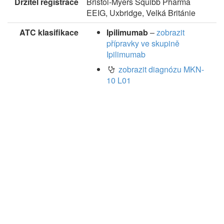
Držitel registrace
Bristol-Myers Squibb Pharma
EEIG, Uxbridge, Velká Británie
ATC klasifikace
Ipilimumab
–
zobrazit
přípravky ve skupině
Ipilimumab
zobrazit diagnózu MKN-
10 L01