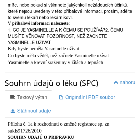
míře, nebo pokud si všimnete jakýchkoli nežádoucích účinků,
které nejsou uvedeny v této příbalové informaci, prosím, sdělte
to svému lékaři nebo lékárníkovi.
V příbalové informaci naleznete:
1. CO JE YASMINELLE A K ČEMU SE POUŽÍVÁ?2. ČEMU
MUSÍTE VĚNOVAT POZORNOST, NEŽ ZAČNETE
YASMINELLE UŽÍVAT
Kdy byste neměla Yasminelle užívat
Co byste měla vědět, než začnete Yasminelle užívat
Yasminelle a krevní sraženiny v žílách a tepnách
Yasminelle a rakovina Krvácení mezi periodami Co dělat,
jestliže se neobjeví krvácení během týdne, kdy se tablety
Souhrn údajů o léku (SPC)
neužívají Užívání jiných léčivých přípravků spolu s Yasminelle
nahoru
Užívání Yasminelle s jídlem a pitím Laboratorní vyšetření
Těhotenství Kojení Řízení dopravních prostředků a obsluha
Textový výtah
Originální PDF soubor
strojů Důležité informace o některých složkách Yasminelle
3. JAK SE YASMINELLE UŽÍVÁ
Stáhnout údaje
Kdy můžete začít užívat první balení
Jestliže jste užila více tablet Yasminelle, než jste měla
Příloha č. 1a k rozhodnutí o změně registrace sp. zn.
Jestliže jste zapomněla Yasminelle užít Co dělat v
sukls91726/2010
případě zvracení nebo těžšího průjmu Oddálení
SOUHRN ÚDAJŮ O PŘÍPRAVKU