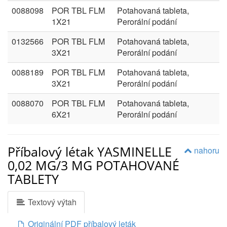
0088098
POR TBL FLM
Potahovaná tableta,
1X21
Perorální podání
0132566
POR TBL FLM
Potahovaná tableta,
3X21
Perorální podání
0088189
POR TBL FLM
Potahovaná tableta,
3X21
Perorální podání
0088070
POR TBL FLM
Potahovaná tableta,
6X21
Perorální podání
Příbalový létak YASMINELLE
nahoru
0,02 MG/3 MG POTAHOVANÉ
TABLETY
Textový výtah
Originální PDF příbalový leták