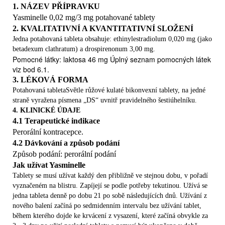
krvácení: co je třeba vědět Z
1. NÁZEV PŘÍPRAVKU
měna dne, ve kterém začíná krvácení: co je třeba vědět
Yasminelle 0,02 mg/3 mg potahované tablety
Jestliže chcete ukončit užívání Yasminelle
2. KVALITATIVNÍ A KVANTITATIVNÍ SLOŽENÍ
4. MOŽNÉ NEŽÁDOUCÍ ÚČINKY5. JAK YASMINELLE
Jedna potahovaná tableta obsahuje: ethinylestradiolum 0,020 mg (jako
UCHOVÁVAT?6. DALŠÍ INFORMACE
betadexum clathratum) a drospirenonum 3,00 mg.
1.
Pomocné látky: laktosa 46 mg Úplný seznam pomocných látek
CO JE YASMINELLE A K ČEMU SE POUŽÍVÁ?
viz bod 6.1.

3. LÉKOVÁ FORMA
Yasminelle je antikoncepční pilulka a používá se k
Potahovaná tabletaSvětle růžové kulaté bikonvexní tablety, na jedné
zabránění otěhotnění.
straně vyražena písmena „DS“ uvnitř pravidelného šestiúhelníku.

4. KLINICKÉ ÚDAJE
Každá potahovaná tableta obsahuje malé množství
4.1 Terapeutické indikace
dvou různých ženských hormonů. Jsou to drospirenon a
Perorální kontracepce.
ethinylestradiol.
4.2 Dávkování a způsob podání

Způsob podání: perorální podání
Antikoncepční pilulky obsahující dva hormony se
Jak užívat Yasminelle
nazývají „kombinované“ pilulky.
Tablety se musí užívat každý den přibližně ve stejnou dobu, v pořadí
2. ČEMU MUSÍTE VĚNOVAT POZORNOST, NEŽ
vyznačeném na blistru. Zapíjejí se podle potřeby tekutinou. Užívá se
ZAČNETE YASMINELLE UŽÍVAT
jedna tableta denně po dobu 21 po sobě následujících dnů. Užívání z
nového balení začíná po sedmidenním intervalu bez užívání tablet,
Obecné poznámky
Než začnete užívat Yasminelle,
během kterého dojde ke krvácení z vysazení, které začíná obvykle za
lékař vám položí několik otázek týkajících se vašeho