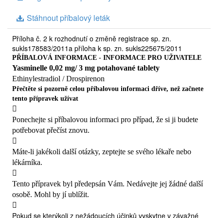
Stáhnout příbalový leták
Příloha č. 2 k rozhodnutí o změně registrace sp. zn.
sukls178583/2011a příloha k sp. zn. sukls225675/2011
PŘÍBALOVÁ INFORMACE - INFORMACE PRO UŽIVATELE
Yasminelle 0,02 mg/ 3 mg potahované tablety
Ethinylestradiol / Drospirenon
Přečtěte si pozorně celou příbalovou informaci dříve, než začnete
tento přípravek užívat

Ponechejte si příbalovou informaci pro případ, že si ji budete
potřebovat přečíst znovu.

Máte-li jakékoli další otázky, zeptejte se svého lékaře nebo
lékárníka.

Tento přípravek byl předepsán Vám. Nedávejte jej žádné další
osobě. Mohl by jí ublížit.

Pokud se kterýkoli z nežádoucích účinků vyskytne v závažné