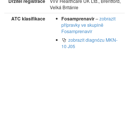
Držitel registrace
ViiV Healthcare UK Ltd., Brentford,
Velká Británie
ATC klasifikace
Fosamprenavir
–
zobrazit
přípravky ve skupině
Fosamprenavir
zobrazit diagnózu MKN-
10 J05