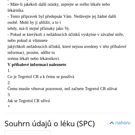
- Máte-li jakékoli další otázky, zeptejte se svého lékaře nebo
lékárníka.
- Tento přípravek byl předepsán Vám. Nedávejte jej žádné další
osobě. Mohl by jí ublížit, a to i
tehdy, má-li stejné příznaky jako Vy.
- Pokud se kterýkoli z nežádoucích účinků vyskytne v závažné míře,
nebo pokud si všimnete
jakýchkoli nežádoucích účinků, které nejsou uvedeny v této příbalové
informaci, prosím, sdělte to
svému lékaři nebo lékárníkovi.
V příbalové informaci naleznete
:
1.
Co je Tegretol CR a k čemu se používá
2.
Čemu musíte věnovat pozornost, než začnete Tegretol CR užívat
3.
Jak se Tegretol CR užívá
4.
Možné nežádoucí účinky
5.
Souhrn údajů o léku (SPC)
nahoru
Jak Tegretol CR uchovávat
6.