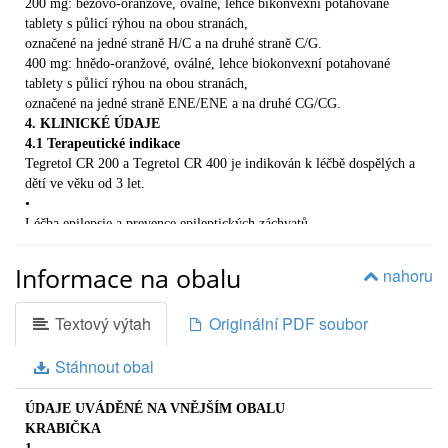
200 mg: béžovo-oranžové, oválné, lehce bikonvexní potahované
2.
tablety s půlicí rýhou na obou stranách,
ČEMU MUSÍTE VĚNOVAT POZORNOST, NEŽ ZAČNETE
označené na jedné straně H/C a na druhé straně C/G.
TEGRETOL
400 mg: hnědo-oranžové, oválné, lehce biokonvexní potahované
CR UŽÍVAT
tablety s půlicí rýhou na obou stranách,
Tegretol CR můžete užívat až po kompletním vyšetření.
označené na jedné straně ENE/ENE a na druhé CG/CG.
Neužívejte Tegretol CR:
4. KLINICKÉ ÚDAJE
•
4.1 Terapeutické indikace
jestliže jste alergický(á) (přecitlivělý/á) na karbamazepin
Tegretol CR 200 a Tegretol CR 400 je indikován k léčbě dospělých a
nebo na kteroukoli další složku
dětí ve věku od 3 let.
•
přípravku;
Léčba epilepsie a prevence epileptických záchvatů.
•
Primární generalizovaná epilepsie, nebo sekundární generalizované
jestliže trpíte těžkým onemocněním srdce;
záchvaty se ztrátou nebo bez ztráty
Informace na obalu
•
nahoru
vědomí. Smíšené formy záchvatů. Tegretol CR je vhodný jak pro
jestliže jste měl(a) v minulosti vážnou poruchu
monoterapii, tak i pro kombinovanou
krvetvorby;
Textový výtah
Originální PDF soubor
léčbu. Tegretol CR obvykle není účinný při záchvatech typu absencí
•
(petit mal) a myoklonických křečích
jestliže máte poruchu tvorby porfyrinu – barvivo důležité
Stáhnout obal
(viz bod 4.4 Zvláštní upozornění a opatření pro použití).
pro funkci jater a krvetvorbu (tzv. jaterní
•
porfyrie);
Mánie a profylaktická léčba afektivních bipolárních poruch.
ÚDAJE UVÁDĚNÉ NA VNĚJŠÍM OBALU
•
•
KRABIČKA
Syndrom odnětí alkoholu.