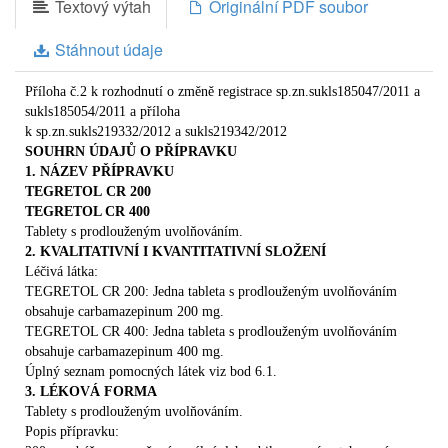
Textový výtah
Originální PDF soubor
Další informace
1.
Stáhnout údaje
CO JE TEGRETOL
CR A K ČEMU SE POUŽÍVÁ
Tegretol CR patří do skupiny léků nazývaných antiepileptika (léky
proti padoucnici), ale vzhledem k jeho
Příloha č.2 k rozhodnutí o změně registrace sp.zn.sukls185047/2011 a
mechanismu účinku může být používán i u jiných onemocnění
.
sukls185054/2011 a příloha
Tegretol CR se používá k léčbě určitých typů záchvatů (epilepsie -
k sp.zn.sukls219332/2012 a sukls219342/2012
padoucnice). Tegretol CR je užíván u
SOUHRN ÚDAJŮ O PŘÍPRAVKU
některých neurologických onemocnění (např. při bolestech v obličeji
1. NÁZEV PŘÍPRAVKU
nazývaných neuralgie trojklanného
TEGRETOL
CR 200
nervu) a k léčbě určitých duševních onemocnění s poruchou
TEGRETOL CR 400
pocitového ladění (u onemocnění nazvaného
Tablety s prodlouženým uvolňováním.
mánie, afektivní bipolární poruchy a u určitého typu deprese -
2. KVALITATIVNÍ I KVANTITATIVNÍ SLOŽENÍ
chorobně pokleslé nálady).
Tegretol CR
Léčivá látka:
nesmí být užíván pro běžnou bolest hlavy nebo jiné bolestivé stavy.
TEGRETOL CR 200: Jedna tableta s prodlouženým uvolňováním
Tegretol CR je možné také užívat při
obsahuje carbamazepinum 200 mg.
odvykací léčbě syndromu odnětí alkoholu.
TEGRETOL CR 400: Jedna tableta s prodlouženým uvolňováním
Epilepsie je porucha charakterizovaná opakovanými záchvaty. K
obsahuje carbamazepinum 400 mg.
těmto záchvatům dochází, jestliže
Úplný seznam pomocných látek viz bod 6.1.
impulzy z mozku nejsou správně předávány po nervových drahách ke
3. LÉKOVÁ FORMA
svalům. Tegretol CR pomáhá řídit
Tablety s prodlouženým uvolňováním.
předávání těchto impulzů.
Popis přípravku:
Tegretol CR je určen pro dospělé, dospívající a děti od 3 let věku.