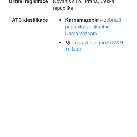
Držitel registrace
Novartis s.r.o., Praha, Česká
republika
ATC klasifikace
Karbamazepin
–
zobrazit
přípravky ve skupině
Karbamazepin
zobrazit diagnózu MKN-
10 N03