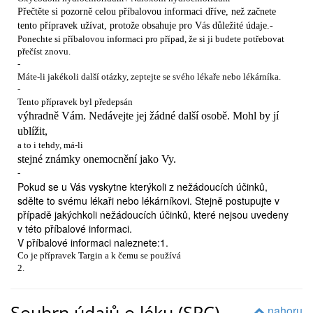
Přečtěte si pozorně celou příbalovou informaci dříve, než začnete
tento přípravek užívat, protože obsahuje pro Vás důležité údaje.-
Ponechte si příbalovou informaci pro případ, že si ji budete potřebovat
přečíst znovu.
-
Máte-li jakékoli další otázky, zeptejte se svého lékaře nebo lékárníka.
-
Tento přípravek byl předepsán
výhradně Vám. Nedávejte jej žádné další osobě. Mohl by jí
ublížit,
a to i tehdy, má-li
stejné známky onemocnění jako Vy.
-
Pokud se u Vás vyskytne kterýkoli z nežádoucích účinků,
sdělte to svému lékaři nebo lékárníkovi. Stejně postupujte v
případě jakýchkoli nežádoucích účinků, které nejsou uvedeny
v této příbalové informaci.
V příbalové informaci naleznete:1.
Co je přípravek Targin a k čemu se používá
2.
Čemu musíte věnovat pozornost, než začnete přípravek Targin užívat
3.
Souhrn údajů o léku (SPC)
Jak se přípravek Targin užívá
nahoru