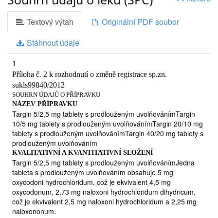
4.
Možné nežádoucí účinky
Textový výtah
Originální PDF soubor
5.
Jak přípravek Targin uchovávat
6.
Stáhnout údaje
Obsah balení a další informace
1.
1
CO JE PŘÍPRAVEK TARGIN A K ČEMU SE
Příloha č. 2 k rozhodnutí o změně registrace sp.zn.
POUŽÍVÁ
sukls99840/2012
Přípravek Targin Vám byl předepsán k léčbě silných bolestí,
SOUHRN ÚDAJŮ O PŘÍPRAVKU
které lze v dostatečné míře zvládnout pouze pomocí
NÁZEV PŘÍPRAVKU
opiátových analgetik. Naloxon hydrochlorid se přidává na
Targin 5/2,5 mg tablety s prodlouženým uvolňovánímTargin
potlačení zácpy.
10/5 mg tablety s prodlouženým uvolňovánímTargin 20/10 mg
Jak přípravek Targin funguje
tablety s prodlouženým uvolňovánímTargin 40/20 mg tablety s
Přípravek Targin obsahuje dvě léčivé látky oxykodon hydrochlorid a
prodlouženým uvolňováním
naloxon hydrochlorid. Oxykodon hydrochlorid je zodpovědný za
KVALITATIVNÍ A KVANTITATIVNÍ SLOŽENÍ
efekt potlačení bolesti u přípravku Targin, a jedná se o silné
Targin 5/2,5 mg tablety s prodlouženým uvolňovánímJedna
analgetikum (“lék proti bolesti”) ze skupiny opiátů. Druhá účinná
tableta s prodlouženým uvolňováním obsahuje 5 mg
látka v přípravku Targin, naloxon hydrochlorid, má za cíl působit
oxycodoni hydrochloridum, což je ekvivalent 4,5 mg
proti zácpě. Špatná funkce střev (například zácpa) je typickým
oxycodonum, 2,73 mg naloxoni hydrochloridum dihydricum,
vedlejším příznakem léčby léky proti bolesti na bázi opiátů.
což je ekvivalent 2,5 mg naloxoni hydrochloridum a 2,25 mg
Přípravek Targin je tabletou s postupným uvolňováním, což znamená,
naloxononum.
že se z ní léčivé látky uvolňují po delší dobu. Jejich účinek trvá 12