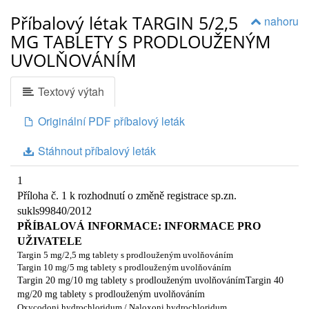
Příbalový létak TARGIN 5/2,5
nahoru
MG TABLETY S PRODLOUŽENÝM
UVOLŇOVÁNÍM
Textový výtah
Originální PDF příbalový leták
Stáhnout příbalový leták
1
Příloha č. 1 k rozhodnutí o změně registrace sp.zn.
sukls99840/2012
PŘÍBALOVÁ INFORMACE: INFORMACE PRO
UŽIVATELE
Targin 5 mg/2,5 mg tablety s prodlouženým uvolňováním
Targin 10 mg/5 mg tablety s prodlouženým uvolňováním
Targin 20 mg/10 mg tablety s prodlouženým uvolňovánímTargin 40
mg/20 mg tablety s prodlouženým uvolňováním
Oxycodoni hydrochloridum / Naloxoni hydrochloridum