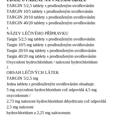
poruchou funkce jater.
61,04 mg laktózy
TARGIN 5/2,5 tablety s prodlouženým uvolňováním
Upozornění a opatření
Před užitím přípravku Targin se
Targin 20/10 mg tablety s prodlouženým
TARGIN 10/5 tablety s prodlouženým uvolňováním
poraďte se svým lékařem:
uvolňovánímPomocné látky: Jedna tableta s prodlouženým
TARGIN 20/10 tablety s prodlouženým uvolňováním
- u starších pacientů či oslabených pacientů,- jestliže
uvolňováním obsahuje 51,78 mg laktózy
TARGIN 40/20 tablety s prodlouženým uvolňováním
Targin 40/20 mg tablety s prodlouženým
máte paralytický ileus (druh ucpání střev), způsobený
1.
uvolňovánímPomocné látky: Jedna tableta s prodlouženým
opiáty,- jestliže máte poškozené ledviny,- jestliže máte
NÁZEV LÉČIVÉHO PŘÍPRAVKU
uvolňováním obsahuje 103,55 mg laktózy
mírně poškozená játra,- jestliže máte vážně poškozené
Targin 5/2,5 mg tablety s prodlouženým uvolňováním
Úplný seznam pomocných látek viz bod 6.1.
plíce (například sníženou kapacitu dýchání), - jestliže
Targin 10/5 mg tablety s prodlouženým uvolňováním
LÉKOVÁ FORMA
máte myxedém (porucha štítné žlázy, způsobující
Targin 20/10 mg tablety s prodlouženým uvolňováním
Tableta s prodlouženým uvolňováním
suchost, chlad a otoky (opuchlost) kůže na
Targin 40/20 mg tablety s prodlouženým uvolňováním
Targin 5/2,5 mg tablety s prodlouženým uvolňováním
obličeji a končetinách),
Oxycodoni hydrochloridum / naloxoni hydrochloridum
2
- jestliže Vaše štítná žláza nevytváří dostatek hormonů
2.
Podlouhlé, modré potahované tablety označené “OXN”
(snížená funkce štítné žlázy neboli
OBSAH LÉČIVÝCH LÁTEK
na jedné straně a “5” na straně druhé. Targin 10/5 mg
hypotyreoidismus),
TARGIN 5/2,5 mg
tablety s prodlouženým uvolňovánímPodlouhlé, bílé
- jestliže nadledvinky neprodukují dostatek hormonů
Jedna tableta s prodlouženým uvolňováním obsahuje:
potahované tablety označené “OXN” na jedné straně a
(nedostatečnost nadledvinek, neboli Addisonova
5 mg oxycodoni hydrochloridum což odpovídá 4,5 mg
“10” na straně druhé.
nemoc),
oxycodonum /
Targin 20/10 mg tablety s prodlouženým
- jestliže trpíte duševní nemocí, doprovázenou
2,73 mg naloxoni hydrochloridum dihydricum což odpovídá
uvolňovánímPodlouhlé, růžové potahované tablety
(částečnou) ztrátou smyslu pro realitu (psychóza),
2,5 mg naloxoni
označené “OXN” na jedné straně a “20” na straně druhé.
v důsledku intoxikace alkoholem či jinými látkami
hydrochloridum a 2,25 mg naloxonum.
Targin 40/20 mg tablety s prodlouženým