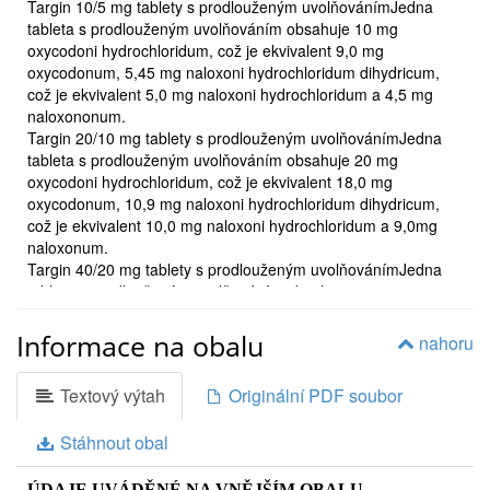
Targin 10/5 mg tablety s prodlouženým uvolňovánímJedna
hodin.
tableta s prodlouženým uvolňováním obsahuje 10 mg
2.
oxycodoni hydrochloridum, což je ekvivalent 9,0 mg
ČEMU MUSÍTE VĚNOVAT POZORNOST, NEŽ ZAČNETE
oxycodonum, 5,45 mg naloxoni hydrochloridum dihydricum,
PŘÍPRAVEK TARGINUŽÍVAT
což je ekvivalent 5,0 mg naloxoni hydrochloridum a 4,5 mg
Neužívejte přípravek Targin:
- jestliže jste alergičtí
naloxononum.
(přecitlivělí) na oxykodon hydrochlorid, naloxon hydrochlorid
Targin 20/10 mg tablety s prodlouženým uvolňovánímJedna
nebo na kteroukoli
tableta s prodlouženým uvolňováním obsahuje 20 mg
další složku tohoto přípravku (uvedenou v bodě 6),
oxycodoni hydrochloridum, což je ekvivalent 18,0 mg
- jestliže Vaše dýchání nedodává do krve dostatek kyslíku, a není
oxycodonum, 10,9 mg naloxoni hydrochloridum dihydricum,
schopno zbavit tělo vytvořeného oxidu
což je ekvivalent 10,0 mg naloxoni hydrochloridum a 9,0mg
uhličitého (respirační deprese),
naloxonum.
- jestliže trpíte závažným onemocněním plic, se zúžením dýchacích cest
Targin 40/20 mg tablety s prodlouženým uvolňovánímJedna
(chronická obstrukční plicní
tableta s prodlouženým uvolňováním obsahuje 40 mg
nemoc -CHOPN),
2
oxycodoni hydrochloridum, což je ekvivalent 36,0 mg
- jestliže trpíte stavem, známým jako cor pulmonale. V
oxycodonum, 21,8 mg naloxoni hydrochloridum dihydricum,
Informace na obalu
nahoru
což je ekvivalent 20,0 mg naloxoni hydrochloridum a 18,0mg
tomto stavu se zvětší pravá strana srdce
naloxononum.
v důsledku zvýšeného tlaku v srdečních žílách, atd.
Textový výtah
Originální PDF soubor
Targin 5/2,5 mg tablety s prodlouženým uvolňovánímPomocné
(např. v důsledku CHOPN– viz výše),
látky: Jedna tableta s prodlouženým uvolňováním obsahuje
- jestliže trpíte průduškovým astmatem,- jestliže máte
Stáhnout obal
68,17 mg laktózy
paralytický ileus (druh ucpání střev), nezpůsobený
Targin 10/5 mg tablety s prodlouženým uvolňovánímPomocné
opiáty,- jestliže trpíte středně závažnou až závažnou
látky: Jedna tableta s prodlouženým uvolňováním obsahuje
ÚDAJE UVÁDĚNÉ NA VNĚJŠÍM OBALU