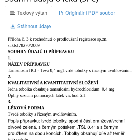
tobolce.
-
Textový výtah
Originální PDF soubor
Pomocné látky jsou:
Obsah tobolky:
mikrokrystalická celulosa, disperze kopolymeru
MA/EA 1:1 30%, polysorbát 80, natrium-lauryl-sulfát, triethyl-
Stáhnout údaje
citrát, mastek
Tělo tobolky:
želatina, indigokarmín (E 132), oxid
titaničitý (E 171), žlutý oxid železitý (E 172), červený oxid
Příloha č. 3 k rozhodnutí o prodloužení registrace sp.zn.
železitý (E 172), černý oxid železitý (E 172)
sukls178270/2009
Inkoust:
šelak, černý oxid železitý (E 172), propylenglykol
SOUHRN ÚDAJŮ O PŘÍPRAVKU
Držitel rozhodnutí o registraci:Teva Pharmaceuticals CR,
1.
s.r.o.Praha, Česká republika
NÁZEV PŘÍPRAVKU
Výrobce:-
Tamsulosin HCl - Teva 0,4 mgTvrdé tobolky s řízeným uvolňováním.
Synthon BV, Nijmegen, Nizozemsko
2.
-
KVALITATIVNÍ A KVANTITATIVNÍ SLOŽENÍ
Synthon Hispania S.L., Sant Boi de Llobregat, Španělsko
Jedna tobolka obsahuje tamsulosini hydrochloridum. 0,4 mg
-
Úplný seznam pomocných látek viz bod 6.1.
Teva Santé, Sens Cedex, Francie
3.
-
LÉKOVÁ FORMA
Pharmachemie BV, GA Haarlem, Nizozemsko
Tvrdé tobolky s řízeným uvolňováním.
Velikost balení: 10, 14, 20, 28, 30, 50, 56, 60, 90, 100 a 200
Popis přípravku: tvrdé tobolky, spodní část oranžová/vrchní
tobolek s řízeným uvolňováním.Na trhu nemusí být všechny
olivově zelená, s černým potiskem „TSL 0.4“ a s černým
velikosti balení.
proužkem na obou koncích. Tobolky obsahují bílé až téměř
1.
bílé pelety.