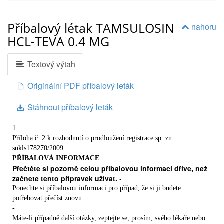
Příbalový létak TAMSULOSIN
nahoru
HCL-TEVA 0.4 MG
Textový výtah
Originální PDF příbalový leták
Stáhnout příbalový leták
1
Příloha č. 2 k rozhodnutí o prodloužení registrace sp. zn.
sukls178270/2009
PŘÍBALOVÁ INFORMACE
Přečtěte si pozorně celou příbalovou informaci dříve, než
začnete tento přípravek užívat.
-
Ponechte si příbalovou informaci pro případ, že si ji budete
potřebovat přečíst znovu.
-
Máte-li případně další otázky, zeptejte se, prosím, svého lékaře nebo