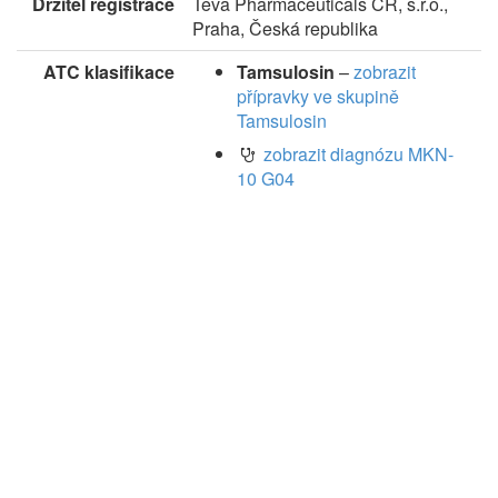
Držitel registrace
Teva Pharmaceuticals CR, s.r.o.,
Praha, Česká republika
ATC klasifikace
Tamsulosin
–
zobrazit
přípravky ve skupině
Tamsulosin
zobrazit diagnózu MKN-
10 G04