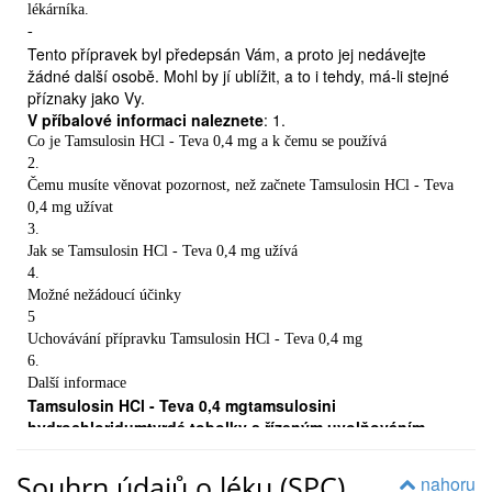
lékárníka.
-
Tento přípravek byl předepsán Vám, a proto jej nedávejte
žádné další osobě. Mohl by jí ublížit, a to i tehdy, má-li stejné
příznaky jako Vy.
V příbalové informaci naleznete
: 1.
Co je Tamsulosin HCl - Teva 0,4 mg a k čemu se používá
2.
Čemu musíte věnovat pozornost, než začnete Tamsulosin HCl - Teva
0,4 mg užívat
3.
Jak se Tamsulosin HCl - Teva 0,4 mg užívá
4.
Možné nežádoucí účinky
5
Uchovávání přípravku Tamsulosin HCl - Teva 0,4 mg
6.
Další informace
Tamsulosin HCl - Teva 0,4 mgtamsulosini
hydrochloridumtvrdé tobolky s řízeným uvolňováním
-
Léčivou látkou je tamsulosini hydrochloridum 0,4 mg v jedné
Souhrn údajů o léku (SPC)
nahoru