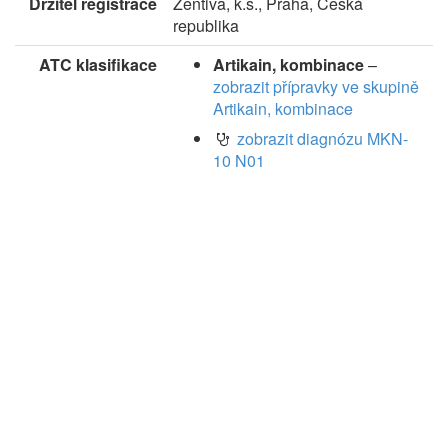
Držitel registrace
Zentiva, k.s., Praha, Česká
republika
ATC klasifikace
Artikain, kombinace
–
zobrazit přípravky ve skupině
Artikain, kombinace
zobrazit diagnózu MKN-
10 N01