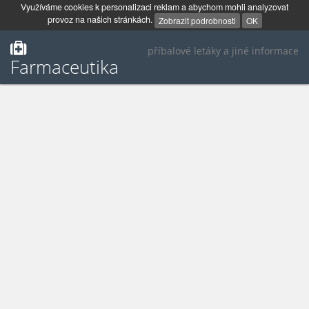
Využíváme cookies k personalizaci reklam a abychom mohli analyzovat
provoz na našich stránkách.
Zobrazit podrobnosti
OK
příbalové letáky a jiné informace
Farmaceutika