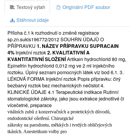
Textový výtah
Originální PDF soubor
Stáhnout údaje
Příloha č.1 k rozhodnutí o změně registrace
sp.zn.sukls196772/2012 SOUHRN ÚDAJŮ O
PŘÍPRAVKU
1. NÁZEV PŘÍPRAVKU
SUPRACAIN
4%
Injekční roztok
2. KVALITATIVNÍ A
KVANTITATIVNÍ SLOŽENÍ
Artikain hydrochlorid 80 mg,
Epinefrin hydrochlorid 0,012 mg ve 2 ml injekčního
roztoku. Úplný seznam pomocných látek viz bod 6.1. 3.
LÉKOVÁ FORMA Injekční roztok Popis přípravku: čirý
bezbarvý roztok bez mechanických nečistot 4.
KLINICKÉ ÚDAJE 4.1 Terapeutické indikace Rutinní
stomatologické zákroky, jako jsou extrakce jednotlivé či
vícečetné, preparace
vitálních zubů z konzervačních a protetických důvodů,
endodontické ošetření. Chirurgické
zákroky na parodontu, měkkých i tvrdých obličejových
tkáních. Anestetikum volby pro