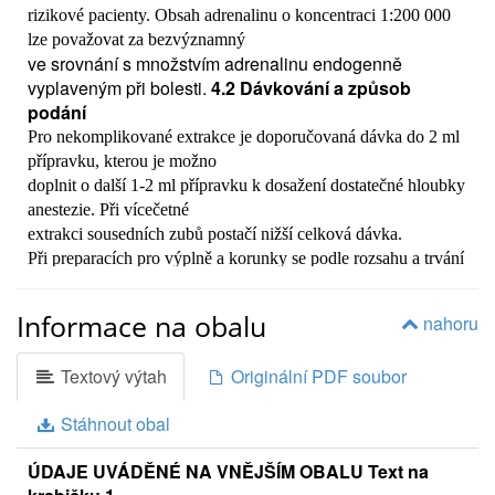
rizikové pacienty. Obsah adrenalinu o koncentraci 1:200 000
lze považovat za bezvýznamný
ve srovnání s množstvím adrenalinu endogenně
vyplaveným při bolesti.
4.2 Dávkování a způsob
podání
Pro nekomplikované extrakce je doporučovaná dávka do 2 ml
přípravku, kterou je možno
doplnit o další 1-2 ml přípravku k dosažení dostatečné hloubky
anestezie. Při vícečetné
extrakci sousedních zubů postačí nižší celková dávka.
Při preparacích pro výplně a korunky se podle rozsahu a trvání
ošetření aplikuje 0,5-2
ml/1 zub. Celková dávka pro 1 ošetření nemá přesáhnout 7 mg
Informace na obalu
nahoru
artikainu/kg t.hm. pacienta, tj.
6-7 ampulek pro dospělého člověka.
Textový výtah
Originální PDF soubor
V dětské stomatologii u dětí od 4 do 12 let se doporučuje
dávka 1 mg/kg t.hm., maximální
Stáhnout obal
dávka je 5 mg/kg. U dětí je možno upustit od svodné anestezie,
potvrdila se dobrá lokální
ÚDAJE UVÁDĚNÉ NA VNĚJŠÍM OBALU Text na
účinnost.
4.3 Kontraindikace