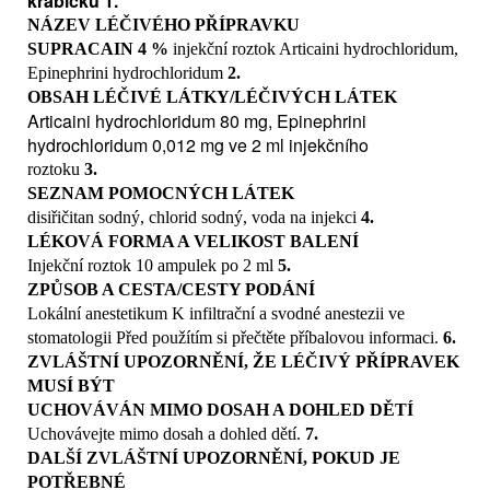
krabičku 1.
Hypersenzitivita na léčivou látku nebo na kteroukoli
NÁZEV LÉČIVÉHO PŘÍPRAVKU
pomocnou látku nebo na jiná lokální
SUPRACAIN 4 %
injekční roztok Articaini hydrochloridum,
anestetika amidového typu a adrenalin. Přípravek
Epinephrini hydrochloridum
2.
obsahuje antioxidační látku disiřičitan
OBSAH LÉČIVÉ LÁTKY/LÉČIVÝCH LÁTEK
sodný, proto je kontraindikován pro pacienty se známou
Articaini hydrochloridum 80 mg, Epinephrini
přecitlivělostí na sloučeniny síry
hydrochloridum 0,012 mg ve 2 ml injekčního
(bývá častější u pacientů s bronchiálním astmatem).
roztoku
3.
Vzhledem k obsahu adrenalinu je přípravek
SEZNAM POMOCNÝCH LÁTEK
kontraindikován u paroxyzmální tachykardie,
disiřičitan sodný, chlorid sodný, voda na injekci
4.
tachyarytmie, kardiální dekompenzace a glaukomu s
LÉKOVÁ FORMA A VELIKOST BALENÍ
uzavřeným komorovým úhlem. Přípravek se nesmí
Injekční roztok 10 ampulek po 2 ml
5.
podávat intravenózně. S podáváním přípravku u dětí do
ZPŮSOB A CESTA/CESTY PODÁNÍ
4 let nejsou dostatečné zkušenosti.
4.4 Zvláštní
Lokální anestetikum K infiltrační a svodné anestezii ve
upozornění a opatření pro použití
Supracain 4%
stomatologii Před použítím si přečtěte příbalovou informaci.
6.
nelze aplikovat do zanícené tkáně pro nebezpečí
ZVLÁŠTNÍ UPOZORNĚNÍ, ŽE LÉČIVÝ PŘÍPRAVEK
výrazně urychleného
MUSÍ BÝT
vstřebávání do krevního oběhu. Před aplikací injekce je
UCHOVÁVÁN MIMO DOSAH A DOHLED DĚTÍ
nutné provést aspirační test, aby se
Uchovávejte mimo dosah a dohled dětí.
7.
předešlo případnému intravazálnímu podání. Opatrného
DALŠÍ ZVLÁŠTNÍ UPOZORNĚNÍ, POKUD JE
podávání Supracainu 4% je třeba u pacientů s deficitem
POTŘEBNÉ
cholinesterázy, kde lze