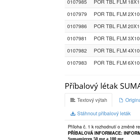
0107985
POR TBL FLM 18X
0107979
POR TBL FLM 2X1
0107986
POR TBL FLM 20X
0107981
POR TBL FLM 3X1
0107982
POR TBL FLM 4X1
0107983
POR TBL FLM 6X1
Příbalový létak SU
Textový výtah
Originá
Stáhnout příbalový leták
Příloha č. 1 k rozhodnutí o změně r
PŘÍBALOVÁ INFORMACE: INFOR
Sumamigren 50 mg a 100 mg