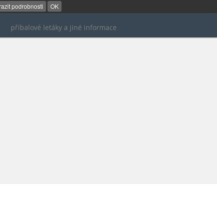
azit podrobnosti
OK
příbalové letáky a jiné informace