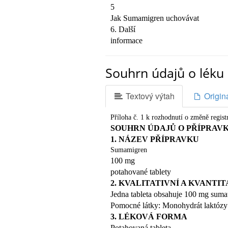
5
Jak Sumamigren uchovávat
6. Další
informace
1.
CO JE SUMAMIGREN A K ČEMU S
Souhrn údajů o léku 
Tento léčivý přípravek se prodává ve
sumatriptanu patří do skupiny léčivý
5HT). Sumamigren je léčivý příprave
Textový výtah
Origin
Migréna vyvolává záchvaty bolestí hl
příznaky (někteří jedinci se při ní stá
Příloha č. 1 k rozhodnutí o změně regis
Sumamigren se smí užívat jedině v p
SOUHRN ÚDAJŮ O PŘÍPRAV
lékař.
Sumamigren se nesmí užívat 
1. NÁZEV PŘÍPRAVKU
ČEMU MUSÍTE VĚNOVAT POZORN
Sumamigren
Nepoužívejte Sumamigren a inform
100 mg
 jestliže jste
alergický/á
(přecitlivě
potahované tablety
těchto
2. KVALITATIVNÍ A KVANTIT
tablet, zvláště pak na E124 – košen
Jedna tableta obsahuje 100 mg sumat
alergické reakce vyvolávat.
 jestliže máte
Pomocné látky: Monohydrát laktózy
problémy se srdce
jste někdy v minulosti prodělal/a
srd
3. LÉKOVÁ FORMA
postižení jaterních funkcí
.  jest
Potahovaná tableta