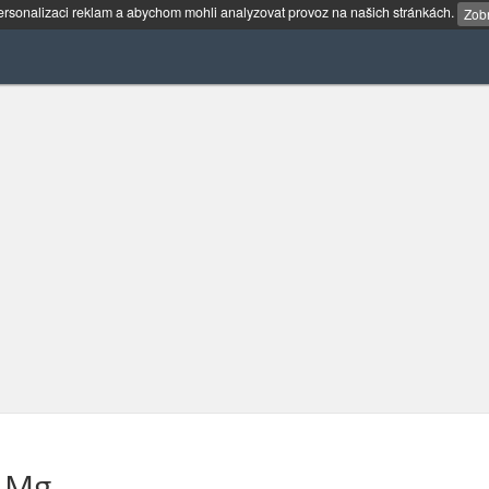
rsonalizaci reklam a abychom mohli analyzovat provoz na našich stránkách.
Zobr
 Mg