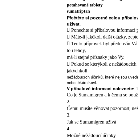
potahované tablety
sumatriptan
Přečtěte si pozorně celou příbalo
užívat.
 Ponechte si příbalovou informaci pr
 Máte-li jakékoli další otázky, zept
 Tento přípravek byl předepsán Vám.
to i tehdy,
má-li stejné příznaky jako Vy.
 Pokud se kterýkoli z nežádoucích
jakýchkoli
nežádoucích účinků, které nejsou uveden
nebo lékárníkovi.
V příbalové informaci naleznete:
1
Co je Sumamigren a k čemu se použ
2.
Čemu musíte věnovat pozornost, ne
3.
Jak se Sumamigren užívá
4.
Možné nežádoucí účinky