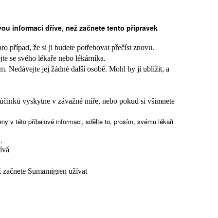
vou informaci dříve, než začnete tento přípravek
o případ, že si ji budete potřebovat přečíst znovu.
ejte se svého lékaře nebo lékárníka.
 Nedávejte jej žádné další osobě. Mohl by jí ublížit, a
 účinků vyskytne v závažné míře, nebo pokud si všimnete
y v této příbalové informaci, sdělte to, prosím, svému lékaři
.
ívá
ž začnete Sumamigren užívat