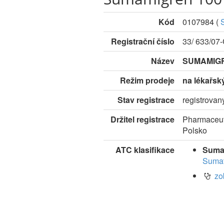
Kód
0107984
(
Registrační číslo
33/ 633/07
Název
SUMAMIGR
Režim prodeje
na lékařsk
Stav registrace
registrovan
Držitel registrace
Pharmaceut
Polsko
ATC klasifikace
Sumat
Sumat
zo