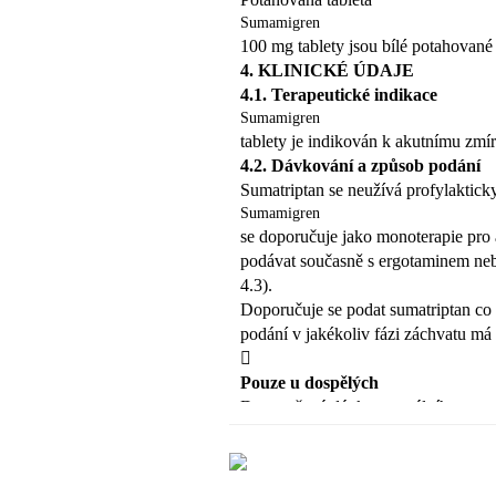
Váš krevní tlak vysoký i
Sumamigren
navzdory užívání léků.
100 mg tablety jsou bílé potahované
1
4. KLINICKÉ ÚDAJE
 jestliže užíváte nebo jste ned
4.1. Terapeutické indikace
léčbě
Sumamigren
migrény, včetně methysergidu) nebo něj
tablety je indikován k akutnímu zmí
(5-HT1) (např. zolmitriptan, rizatriptan, e
4.2. Dávkování a způsob podání
 jestliže užíváte nebo jste ned
Sumatriptan se neužívá profylakticky
(například
Sumamigren
moklobemid proti depresím nebo 
se doporučuje jako monoterapie pro 
Zvláštní opatrnosti při použit
podávat současně s ergotaminem nebo
Sumamigren , musíte svého lé
4.3).

Doporučuje se podat sumatriptan co 
jestliže
máte poruchu funkce jat
podání v jakékoliv fázi záchvatu má 

jestliže máte symptomy onemocnění srdc

hrudi, které mohou vystřelovat až ke kr
Pouze u dospělých

jestliže jste potenciálně ohrožen/a rozv
Doporučená dávka perorálního sumatr
nebo právě proděláváte substituční niko
pacienti však potřebují dávku 100 m
muž ve věku nad 40 let s těmito rizik
Pokud pacient neodpovídá na úvodn
lékař ověřit Vaši srdeční funkci. Ve ve
stejného záchvatu prakticky nemá k
závažné srdeční potíže, aniž by byly zj