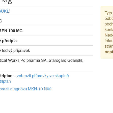
SÚKL
)
Tyto
odbo
-C
poch
kont
EN 100 MG
Nedo
ý předpis
info
strá
ý léčivý přípravek
nep
ical Works Polpharma SA, Starogard Gdaňski,
riptan
–
zobrazit přípravky ve skupině
riptan
brazit diagnózu MKN-10 N02