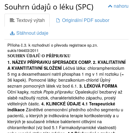
phosphas 1 mg v 1 ml roztoku.
Pomocné látky jsou:
Benzalkonium-
Souhrn údajů o léku (SPC)
nahoru
chlorid, makrogol 400, glyceromakrogol-ricinoleát, dinatrium-edetát,
roztok hydroxidu sodného, voda na injekci.
Držitel rozhodnutí o registraci:
Laboratoires THEA,
Textový výtah
Originální PDF soubor
Clermont-Ferrand Cedex 2, Francie
Výrobce:
Stáhnout údaje
EXCELVISION27, rue de la Lombardière07100
AnnonayFrancie
Příloha č.3. k rozhodnutí o převodu registrace sp.zn.
1. CO JE SPERSADEX COMP. A K ČEMU SE POUŽÍVÁ
Přípravek
sukls194403/2011
Spersadex Comp. jsou oční kapky, které obsahují dexamethason,
SOUHRN ÚDAJŮ O PŘÍPRAVKU
což je hormon(kortikosteroid) s výrazným protizánětlivým účinkem.
1. NÁZEV PŘÍPRAVKU SPERSADEX COMP.
2. KVALITATIVNÍ
Dále obsahují chloramfenikol, antibiotikum se širokým spektrem
A KVANTITATIVNÍ SLOŽENÍ
Léčivá látka: chloramphenicolum
účinku potlačující růst mikrobů, které vyvolávají oční infekce. Obě
tyto léčivé látky pronikají do spojivkového vaku a do nitra oka a
5 mg a dexamethasoni natrii phosphas 1 mg v 1 ml roztoku (=
používají se k léčbě zánětlivého onemocnění předního očního
36 kapek). Pomocné látky: benzalkonium-chlorid Úplný
segmentu u pacientů, u kterých je indikována léčba kortikosteroidy a
seznam pomocných látek viz bod 6.1.
3. LÉKOVÁ FORMA
u kterých je současně infekce bakteriemi citlivými na chloramfenikol
Oční kapky, roztok
Popis přípravku:
Opaleskující bezbarvý až
nebo existuje vysoké riziko této infekce.
slabě nažloutlý roztok, charakteristického zápachu, prostý
2. ČEMU MUSÍTE VĚNOVAT POZORNOST, NEŽ ZAČNETE
viditelných částic.
4. KLINICKÉ ÚDAJE 4.1 Terapeutické
SPERSADEX COMP.
indikace
Zánětlivé onemocnění předního očního segmentu u
UŽÍVAT
pacientů, u kterých je indikována terapie kortikosteroidy a u
Neužívejte Spersadex Comp.:

kterých je současně infekce bakteriemi citlivými na
Jestliže jste přecitlivělý/á na léčivou látku nebo na kteroukoli další
chloramfenikol (viz bod 5.1 Farmakodynamické vlastnosti)
složku přípravku Spersadex Comp.