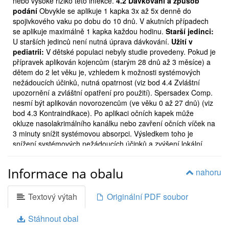
nebo vysoké riziko této infekce.
4.2 Dávkování a způsob
2 / 4
podání
Obvykle se aplikuje 1 kapka 3x až 5x denně do

spojivkového vaku po dobu do 10 dnů. V akutních případech
Jestliže máte poškozenou (poraněnou) rohovku
se aplikuje maximálně 1 kapka každou hodinu.
Starší jedinci:
nebakteriální infekcí nebo na ní máte vřídky, herpes
U starších jedinců není nutná úprava dávkování.
Užití v
simplex (opar), případně jiné virové infekce, mykózu
pediatrii:
V dětské populaci nebyly studie provedeny. Pokud je
(plísňové) a jiné houbové infekce.
přípravek aplikován kojencům (starým 28 dnů až 3 měsíce) a

dětem do 2 let věku je, vzhledem k možnosti systémových
Pokud trpíte závažným krevním onemocněním
nežádoucích účinků, nutná opatrnost (viz bod 4.4 Zvláštní
upozornění a zvláštní opatření pro použití). Spersadex Comp.
vyvolaným útlumem kostní dřeně.
nesmí být aplikován novorozencům (ve věku 0 až 27 dnů) (viz

bod 4.3 Kontraindikace). Po aplikaci očních kapek může
Pokud trpíte onemocněním nazývaným glaukom (zelený
okluze nasolakrimálního kanálku nebo zavření očních víček na
zákal).
3 minuty snížit systémovou absorpci. Výsledkem toho je

snížení systémových nežádoucích účinků a zvýšení lokální
Pokud trpíte poruchou funkce jater.
účinnosti. Dávkovač zůstává sterilní do odlomení originálního

uzávěru. Pacienti musejí být poučeni, jak zabránit kontaktu
Informace na obalu
nahoru
Pokud se u vás v rodině vyskytl útlum kostní dřeně.
špičky dávkovače s okem nebo okolní oční tkání, protože tak

může dojít ke kontaminaci roztoku. Jestliže je nutné do oka
Přípravek Spersadex Comp. se nesmí podávat
aplikovat více než jeden léčivý přípravek, musí být mezi
Textový výtah
Originální PDF soubor
aplikacemi jednotlivých přípravků dodržen interval nejméně 5
novorozencům ve stáří 0 až 27 dní věku.
minut.
4.3 Kontraindikace

Stáhnout obal
 Známá přecitlivělost na léčivou látku nebo kteroukoli