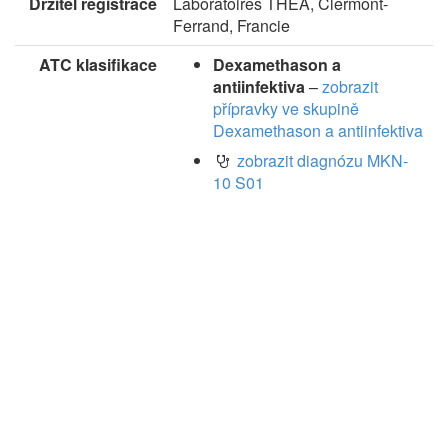
Držitel registrace
Laboratoires THEA, Clermont-
Ferrand, Francie
ATC klasifikace
Dexamethason a
antiinfektiva
–
zobrazit
přípravky ve skupině
Dexamethason a antiinfektiva
zobrazit diagnózu MKN-
10 S01