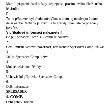
Máte-li případně další otázky, zeptejte se, prosím, svého lékaře nebo
lékárníka.

Tento přípravek byl předepsán Vám, a proto jej nedávejte žádné
další osobě. Mohl by jí ublížit, a to i tehdy, má-li stejné příznaky
jako Vy.
V příbalové informaci naleznete:
1.
Co je Spersadex Comp. a k čemu se používá.
2.
Čemu musíte věnovat pozornost, než začnete Spersadex Comp. užívat.
3.
Jak se Spersadex Comp. užívá.
4.
Možné nežádoucí účinky.
5.
Uchovávání přípravku Spersadex Comp.
6.
Další informace.
SPERSADEX
® COMP.
Oční kapky, roztok
Léčivé látky:
Chloramphenicolum 5 mg a dexamethasoni natrii