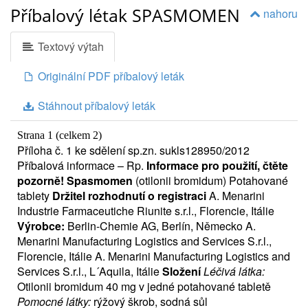
Příbalový létak SPASMOMEN
nahoru
Textový výtah
Originální PDF příbalový leták
Stáhnout příbalový leták
Strana 1 (celkem 2)
Příloha č. 1 ke sdělení sp.zn. sukls128950/2012
Příbalová informace – Rp.
Informace pro použití, čtěte
pozorně! Spasmomen
(otilonii bromidum) Potahované
tablety
Držitel rozhodnutí o registraci
A. Menarini
Industrie Farmaceutiche Riunite s.r.l., Florencie, Itálie
Výrobce:
Berlin-Chemie AG, Berlín, Německo A.
Menarini Manufacturing Logistics and Services S.r.l.,
Florencie, Itálie A. Menarini Manufacturing Logistics and
Services S.r.l., L´Aquila, Itálie
Složení
Léčivá látka:
Otilonii bromidum 40 mg v jedné potahované tabletě
Pomocné látky:
rýžový škrob, sodná sůl