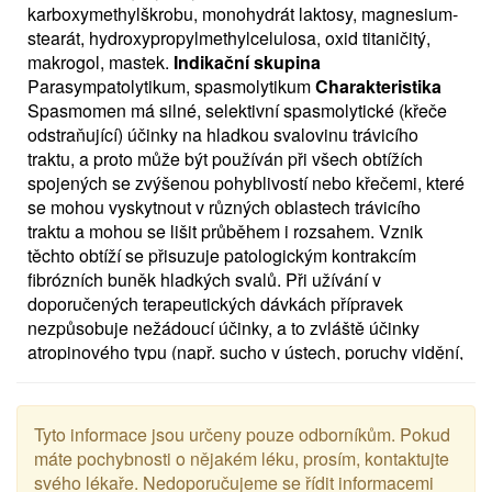
karboxymethylškrobu, monohydrát laktosy, magnesium-
stearát, hydroxypropylmethylcelulosa, oxid titaničitý,
makrogol, mastek.
Indikační skupina
Parasympatolytikum, spasmolytikum
Charakteristika
Spasmomen má silné, selektivní spasmolytické (křeče
odstraňující) účinky na hladkou svalovinu trávicího
traktu, a proto může být používán při všech obtížích
spojených se zvýšenou pohyblivostí nebo křečemi, které
se mohou vyskytnout v různých oblastech trávicího
traktu a mohou se lišit průběhem i rozsahem. Vznik
těchto obtíží se přisuzuje patologickým kontrakcím
fibrózních buněk hladkých svalů. Při užívání v
doporučených terapeutických dávkách přípravek
nezpůsobuje nežádoucí účinky, a to zvláště účinky
atropinového typu (např. sucho v ústech, poruchy vidění,
atd.).
Indikace
Syndrom dráždivého tračníku (funkční
porucha tlustého střeva); úleva od bolestí břicha, poruch
roztažení a pohyblivosti charakterizovaných křečemi
Tyto informace jsou určeny pouze odborníkům. Pokud
hladkého svalstva.
Kontraindikace
Známá přecitlivělost
máte pochybnosti o nějakém léku, prosím, kontaktujte
na přípravek. Ačkoli ve studiích na zvířatech nebyly
svého lékaře. Nedoporučujeme se řídit informacemi