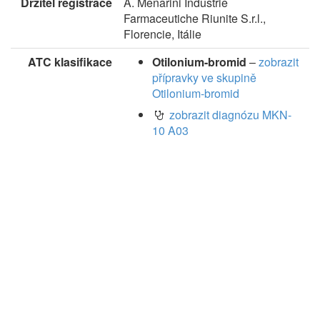
Držitel registrace
A. Menarini Industrie
Farmaceutiche Riunite S.r.l.,
Florencie, Itálie
ATC klasifikace
Otilonium-bromid
–
zobrazit
přípravky ve skupině
Otilonium-bromid
zobrazit diagnózu MKN-
10 A03