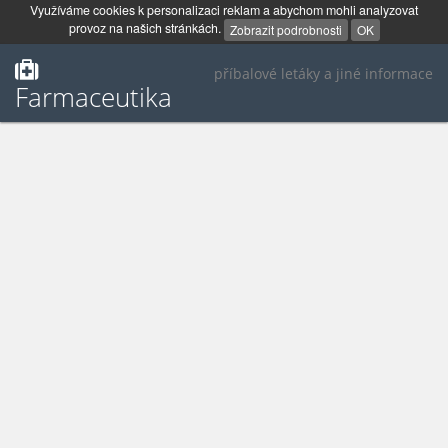
Využíváme cookies k personalizaci reklam a abychom mohli analyzovat
provoz na našich stránkách.
Zobrazit podrobnosti
OK
příbalové letáky a jiné informace
Farmaceutika