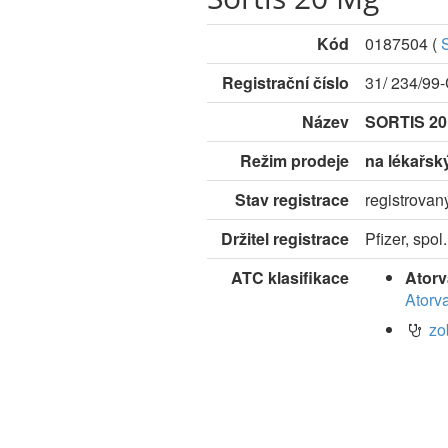
Kód
0187504
(
Registrační číslo
31/ 234/99
Název
SORTIS 2
Režim prodeje
na lékařsk
Stav registrace
registrovan
Držitel registrace
Pfizer, spol
ATC klasifikace
Atorv
Atorva
zo