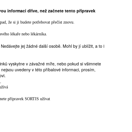
vou informaci dříve, než začnete tento přípravek
ad, že si ji budete potřebovat přečíst znovu.
e svého lékaře nebo lékárníka.
dávejte jej žádné další osobě. Mohl by jí ublížit, a to i
inků vyskytne v závažné míře, nebo pokud si všimnete
 nejsou uvedeny v této příbalové informaci, prosím,
ovi.
.
užívá
nete přípravek SORTIS užívat