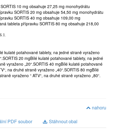
a nepoužíváte vhodnou antikoncepci
ku SORTIS 10 mg obsahuje 27,25 mg monohydrátu
přípravku SORTIS 20 mg obsahuje 54,50 mg monohydrátu
ejbližší době plánujete,
přípravku SORTIS 40 mg obsahuje 109,00 mg
aná tableta přípravku SORTIS 80 mg obsahuje 218,00
ípravku SORTIS je zapotřebí
Důvody, proč pro Vás
6.1.
 jsou následující:-
ovou příhodu s krvácením do mozku, jako důsledek
áte v mozku malé váčky s tekutinou
 kulaté potahované tablety, na jedné straně vyraženo
0“.SORTIS 20 mgBílé kulaté potahované tablety, na jedné
mi
raně vyraženo „20“.SORTIS 40 mgBílé kulaté potahované
ATV“, na druhé straně vyraženo „40“.SORTIS 80 mgBílé
 straně vyraženo “ ATV“, na druhé straně vyraženo „80“.
tné žlázy (hypothyroidismus)
objasněné bolesti svalů, nebo vyskytlo-li se u Vás
alové onemocnění
nahoru
 svalů při užívání léků snižujících hladinu tuků v krvi (např.
dietě ke snížení zvýšené hladiny celkového cholesterolu
ipoproteinu B a hladiny triacylglycerolů u dospělých,
ální PDF soubor
Stáhnout obal
 velké množství alkoholu