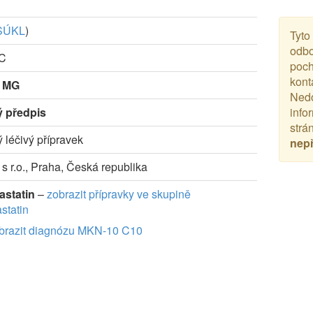
SÚKL
)
Tyto
odbo
-C
poch
kont
0 MG
Nedo
ý předpis
info
strá
ý léčivý přípravek
nep
. s r.o., Praha, Česká republika
astatin
–
zobrazit přípravky ve skupině
statin
brazit diagnózu MKN-10 C10