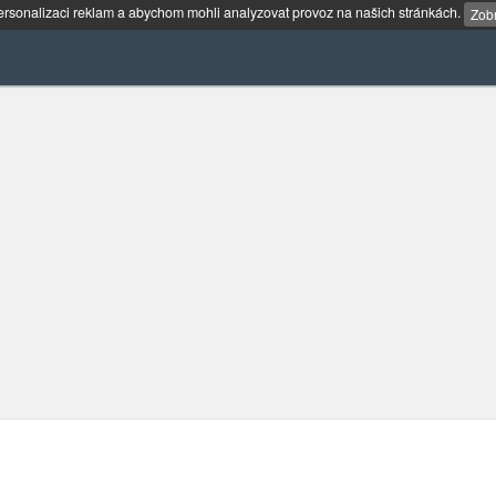
rsonalizaci reklam a abychom mohli analyzovat provoz na našich stránkách.
Zobr