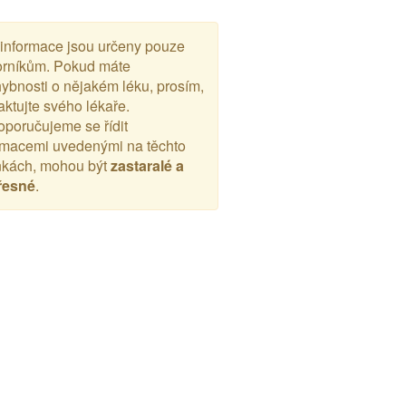
 informace jsou určeny pouze
rníkům. Pokud máte
ybnosti o nějakém léku, prosím,
aktujte svého lékaře.
poručujeme se řídit
rmacemi uvedenými na těchto
nkách, mohou být
zastaralé a
řesné
.