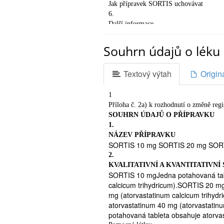
Jak přípravek SORTIS uchovávat
6.
Další informace
1.
CO JE SORTIS A K ČEMU SE POU
Souhrn údajů o léku 
SORTIS patří do skupiny léků známých
(tuků) v těle.
Textový výtah
Origin
SORTIS se užívá ke snížení hladiny k
jiná opatření jako změna dietního re
hmotnosti) nebyla dostatečně účinn
1
rizika onemocnění srdce dokonce i t
Příloha č. 2a) k rozhodnutí o změně regi
hodnotách. Ve standardní nízkochole
SOUHRN ÚDAJŮ O PŘÍPRAVKU
2.
1.
ČEMU MUSÍTE VĚNOVAT POZORNO
NÁZEV PŘÍPRAVKU
Neužívejte přípravek SORTIS

SORTIS 10 mg SORTIS 20 mg SORT
jestliže jste alergický/á (přecitlivě
2.
přípravek používaný ke snížení krev
KVALITATIVNÍ A KVANTITATIVNÍ
podrobnosti viz Kapitola 6
SORTIS 10 mgJedna potahovaná tabl

calcicum trihydricum).SORTIS 20 m
jestliže máte nebo jste někdy měl/a onem
mg (atorvastatinum calcicum trihy

atorvastatinum 40 mg (atorvastati
jestliže jste měl/a neobjasněné abnormáln
potahovaná tableta obsahuje atorvas
