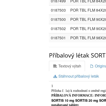
0187499
POR TBL FLM 84X
0187503
POR TBL FLM 84X2
0187500
POR TBL FLM 90X
0187502
POR TBL FLM 90X
0187501
POR TBL FLM 98X
Příbalový létak SOR
Textový výtah
Originá
Stáhnout příbalový leták
1
Příloha č. 1a) k rozhodnutí o změně regi
PŘÍBALOVÁ INFORMACE: INFOR
SORTIS 10 mg SORTIS 20 mg SOR
potahované tablety