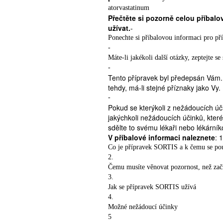
atorvastatinum
Přečtěte si pozorně celou příbalo
užívat.
-
Ponechte si příbalovou informaci pro příp
-
Máte-li jakékoli další otázky, zeptejte s
-
Tento přípravek byl předepsán Vám. Ne
tehdy, má-li stejné příznaky jako Vy.
-
Pokud se kterýkoli z nežádoucích úč
jakýchkoli nežádoucích účinků, které
sdělte to svému lékaři nebo lékárník
V příbalové informaci naleznete
: 1
Co je přípravek SORTIS a k čemu se po
2.
Čemu musíte věnovat pozornost, než zač
3.
Jak se přípravek SORTIS užívá
4.
Možné nežádoucí účinky
5