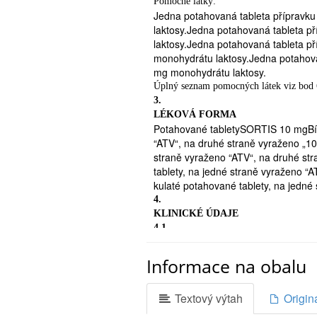
Pomocné látky:
jestliže jste žena v reprodukčním věku 
Jedna potahovaná tableta příprav

laktosy.Jedna potahovaná tableta 
jestliže jste těhotná nebo těhotenství v n
laktosy.Jedna potahovaná tableta 

monohydrátu laktosy.Jedna potahov
jestliže kojíte.
mg monohydrátu laktosy.
Zvláštní opatrnosti při použití př
Úplný seznam pomocných látek viz bod 
přípravek SORTIS nemusí být vhodný,
3.
jestliže jste prodělal/a cévní mozk
LÉKOVÁ FORMA
prodělané cévní mozkové příhody m
Potahované tabletySORTIS 10 mgBílé
-
“ATV“, na druhé straně vyraženo „1
jestliže máte problémy s ledvina
straně vyraženo “ATV“, na druhé st
tablety, na jedné straně vyraženo “
-
kulaté potahované tablety, na jedné
jestliže máte sníženou funkci ští
4.
-
KLINICKÉ ÚDAJE
jestliže máte opakované nebo ne
4.1
nebo ve Vaší rodině dědičné sv
Terapeutické indikace
-
Hypercholesterolemie
Informace na obalu
jestliže jste prodělal/a toxické poškození
SORTIS je indikován jako doplněk k 
jinými statiny nebo fibráty)
(TC), LDL-cholesterolu (LDL-C), apol
-
Textový výtah
Origin
dospívajících a
jestliže pravidelně konzumujete
2