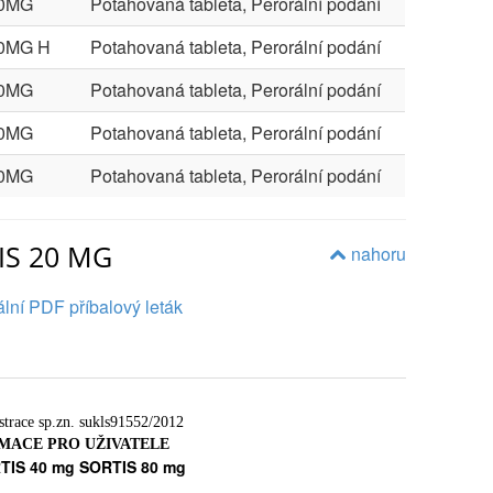
20MG
Potahovaná tableta, Perorální podání
0MG H
Potahovaná tableta, Perorální podání
20MG
Potahovaná tableta, Perorální podání
20MG
Potahovaná tableta, Perorální podání
20MG
Potahovaná tableta, Perorální podání
TIS 20 MG
nahoru
lní PDF příbalový leták
strace sp.zn. sukls91552/2012
MACE PRO UŽIVATELE
TIS 40 mg SORTIS 80 mg