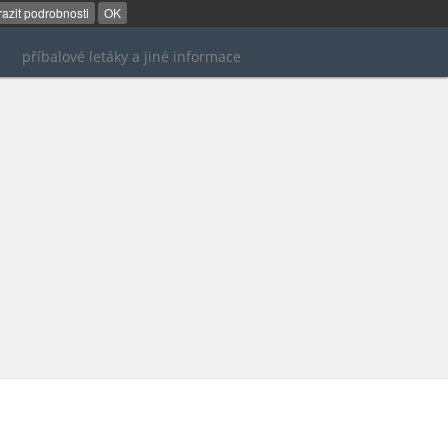
azit podrobnosti
OK
příbalové letáky a jiné informace