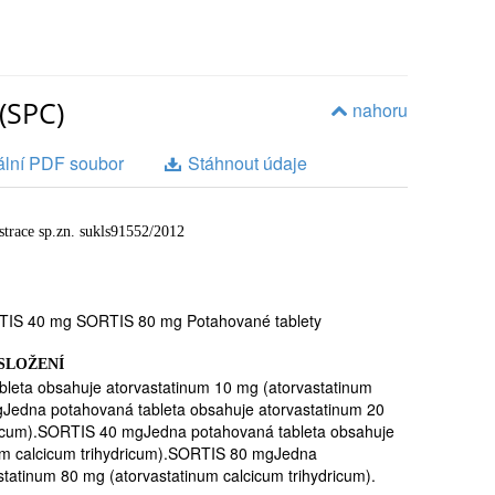
ŽÍVÁ
(SPC)
nahoru
 jako statiny, což jsou léky které upravují hladinu lipidů
ální PDF soubor
Stáhnout údaje
revních tuků - cholesterolu a triglyceridů v případě, že
žimu a způsobu života (tělesné cvičení, snížení tělesné
á. Přípravek SORTIS se může užívat také ke snížení
ehdy, máte-li hladiny cholesterolu na normálních
strace sp.zn. sukls91552/2012
sterolové dietě by se mělo pokračovat i během léčby.
ST, NEŽ ZAČNETE SORTIS UŽÍVAT
IS 40 mg SORTIS 80 mg Potahované tablety
lý/á) na přípravek SORTIS nebo na jakýkoliv podobný léčivý
ních tuků nebo na jakoukoliv složku tohoto přípravku –
 SLOŽENÍ
eta obsahuje atorvastatinum 10 mg (atorvastatinum
gJedna potahovaná tableta obsahuje atorvastatinum 20
ocnění mající vliv na játra
dricum).SORTIS 40 mgJedna potahovaná tableta obsahuje
num calcicum trihydricum).SORTIS 80 mgJedna
í hodnoty jaterních testů
tatinum 80 mg (atorvastatinum calcicum trihydricum).