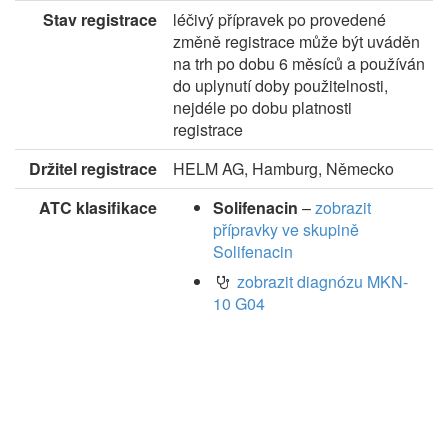
Stav registrace
léčivý přípravek po provedené
změně registrace může být uváděn
na trh po dobu 6 měsíců a používán
do uplynutí doby použitelnosti,
nejdéle po dobu platnosti
registrace
Držitel registrace
HELM AG, Hamburg, Německo
ATC klasifikace
Solifenacin
–
zobrazit
přípravky ve skupině
Solifenacin
zobrazit diagnózu MKN-
10 G04