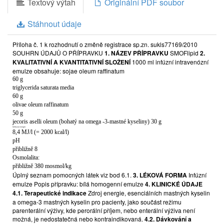
Textový výtah
Originální PDF soubor
Stáhnout údaje
Příloha č. 1 k rozhodnutí o změně registrace sp.zn. sukls77169/2010
SOUHRN ÚDAJŮ O PŘÍPRAVKU
1. NÁZEV PŘÍPRAVKU
SMOFlipid
2.
KVALITATIVNÍ A KVANTITATIVNÍ SLOŽENÍ
1000 ml infúzní intravenózní
emulze obsahuje: sojae oleum raffinatum
60 g
triglycerida saturata media
60 g
olivae oleum raffinatum
50 g
jecoris aselli oleum (bohatý na omega -3-mastné kyseliny) 30 g
Celková energie:
8,4 MJ/l (= 2000 kcal/l)
pH
přibližně 8
Osmolalita:
přibližně 380 mosmol/kg
Úplný seznam pomocných látek viz bod 6.1.
3. LÉKOVÁ FORMA
Infúzní
emulze Popis přípravku: bílá homogenní emulze
4. KLINICKÉ ÚDAJE
4.1. Terapeutické indikace
Zdroj energie, esenciálních mastných kyselin
a omega-3 mastných kyselin pro pacienty, jako součást režimu
parenterální výživy, kde perorální příjem, nebo enterální výživa není
možná, je nedostatečná nebo kontraindikovaná.
4.2. Dávkování a