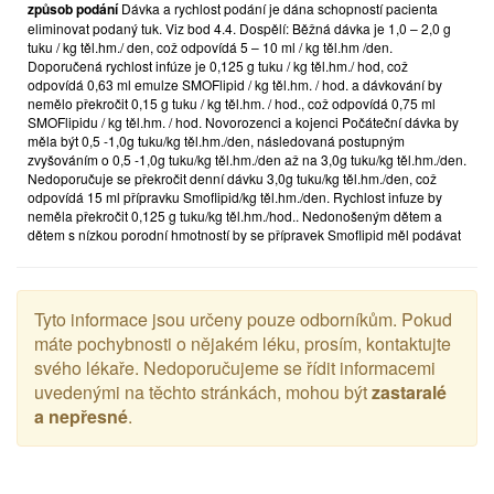
způsob podání
Dávka a rychlost podání je dána schopností pacienta
eliminovat podaný tuk. Viz bod 4.4. Dospělí: Běžná dávka je 1,0 – 2,0 g
tuku / kg těl.hm./ den, což odpovídá 5 – 10 ml / kg těl.hm /den.
Doporučená rychlost infúze je 0,125 g tuku / kg těl.hm./ hod, což
odpovídá 0,63 ml emulze SMOFlipid / kg těl.hm. / hod. a dávkování by
nemělo překročit 0,15 g tuku / kg těl.hm. / hod., což odpovídá 0,75 ml
SMOFlipidu / kg těl.hm. / hod. Novorozenci a kojenci Počáteční dávka by
měla být 0,5 -1,0g tuku/kg těl.hm./den, následovaná postupným
zvyšováním o 0,5 -1,0g tuku/kg těl.hm./den až na 3,0g tuku/kg těl.hm./den.
Nedoporučuje se překročit denní dávku 3,0g tuku/kg těl.hm./den, což
odpovídá 15 ml přípravku Smoflipid/kg těl.hm./den. Rychlost infuze by
neměla překročit 0,125 g tuku/kg těl.hm./hod.. Nedonošeným dětem a
dětem s nízkou porodní hmotností by se přípravek Smoflipid měl podávat
kontinuální infuzí po dobu 24 hodin. Děti Nedoporučuje se překročit
denní dávku 3,0g tuku/kg těl.hm./den, což odpovídá 15 ml přípravku
Smoflipid/kg těl.hm./den. Denní dávka by měla být během prvního týdne
podávání postupně zvyšována. Rychlost infuze by neměla překročit 0,15
Tyto informace jsou určeny pouze odborníkům. Pokud
g tuku/kg těl.hm./hod.. Způsob podání Intravenózní infúze do periferní
máte pochybnosti o nějakém léku, prosím, kontaktujte
nebo centrální žíly.
4.3. Kontraindikace
- Přecitlivělost na rybí, vaječné
svého lékaře. Nedoporučujeme se řídit informacemi
,sójové bílkoviny nebo bílkoviny obsažené v burských oříšcích nebo
na jakoukoli léčivou nebo pomocnou látku.
uvedenými na těchto stránkách, mohou být
zastaralé
- Těžká forma hyperlipidémie. - Těžká jaterní nedostatečnost. - Závažné
a nepřesné
.
poruchy krevní srážlivosti.
- Pokročilé selhávání ledvin bez možnosti dialýzy nebo
hemofiltrace. - Akutní šok. - Všeobecné kontraindikace
infúzní léčby: akutní plicní edém, hyperhydratace,