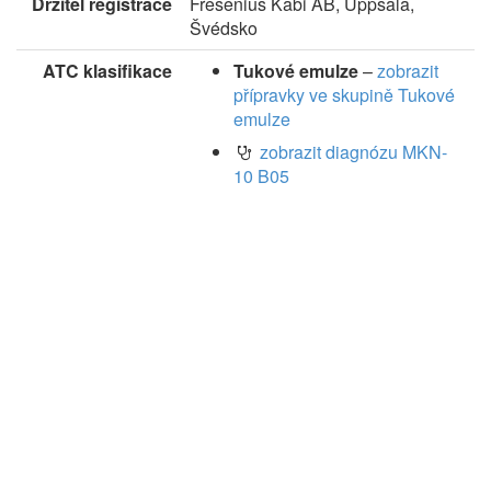
Držitel registrace
Fresenius Kabi AB, Uppsala,
Švédsko
ATC klasifikace
Tukové emulze
–
zobrazit
přípravky ve skupině Tukové
emulze
zobrazit diagnózu MKN-
10 B05