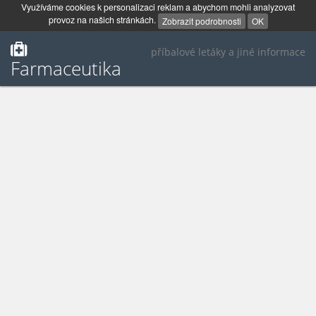
Využíváme cookies k personalizaci reklam a abychom mohli analyzovat
provoz na našich stránkách.
Zobrazit podrobnosti
OK
příbalové letáky a jiné informace
Farmaceutika