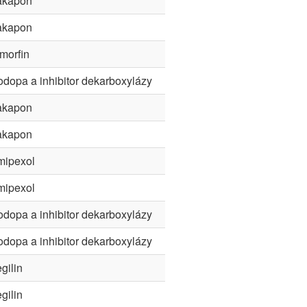
akapon
akapon
morfin
dopa a inhibitor dekarboxylázy
akapon
akapon
mipexol
mipexol
dopa a inhibitor dekarboxylázy
dopa a inhibitor dekarboxylázy
gilin
gilin