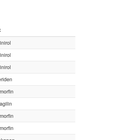
C
nirol
nirol
nirol
eriden
morfin
agilin
morfin
morfin