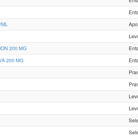
Ent
Ent
/ML
Apo
Levo
ON 200 MG
Ent
A 200 MG
Ent
Pra
Pra
Levo
Levo
Sele
Sele