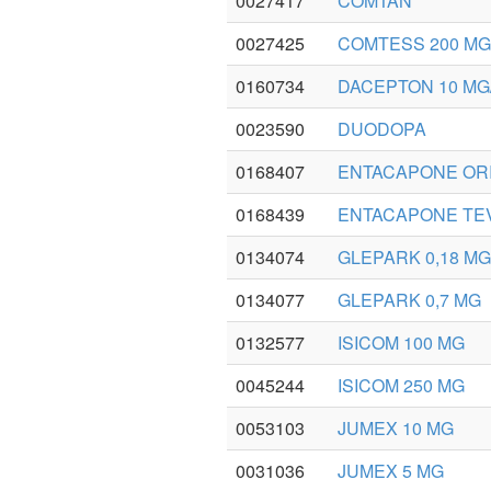
0027417
COMTAN
0027425
COMTESS 200 MG
0160734
DACEPTON 10 MG
0023590
DUODOPA
0168407
ENTACAPONE ORI
0168439
ENTACAPONE TEV
0134074
GLEPARK 0,18 MG
0134077
GLEPARK 0,7 MG
0132577
ISICOM 100 MG
0045244
ISICOM 250 MG
0053103
JUMEX 10 MG
0031036
JUMEX 5 MG