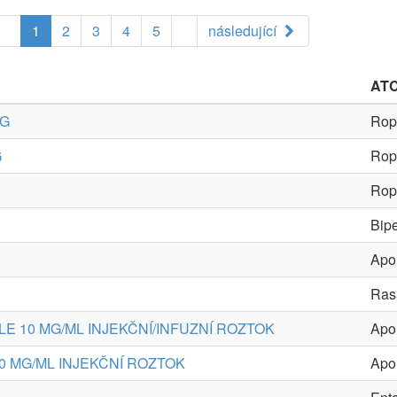
1
2
3
4
5
následující
AT
MG
Ropi
G
Ropi
Ropi
Bip
Apo
Ras
E 10 MG/ML INJEKČNÍ/INFUZNÍ ROZTOK
Apo
0 MG/ML INJEKČNÍ ROZTOK
Apo