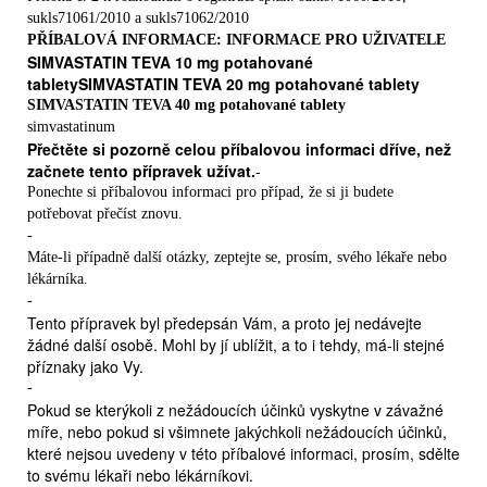
sukls71061/2010 a sukls71062/2010
PŘÍBALOVÁ INFORMACE: INFORMACE PRO UŽIVATELE
SIMVASTATIN TEVA 10 mg potahované
tabletySIMVASTATIN TEVA 20 mg potahované tablety
SIMVASTATIN TEVA 40 mg potahované tablety
simvastatinum
Přečtěte si pozorně celou příbalovou informaci dříve, než
začnete tento přípravek užívat.
-
Ponechte si příbalovou informaci pro případ, že si ji budete
potřebovat přečíst znovu.
-
Máte-li případně další otázky, zeptejte se, prosím, svého lékaře nebo
lékárníka.
-
Tento přípravek byl předepsán Vám, a proto jej nedávejte
žádné další osobě. Mohl by jí ublížit, a to i tehdy, má-li stejné
příznaky jako Vy.
-
Pokud se kterýkoli z nežádoucích účinků vyskytne v závažné
míře, nebo pokud si všimnete jakýchkoli nežádoucích účinků,
které nejsou uvedeny v této příbalové informaci, prosím, sdělte
to svému lékaři nebo lékárníkovi.