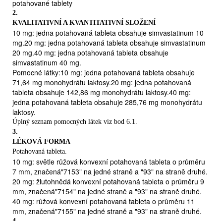
zástupcem třídy léčiv nazývaných statiny.
potahované tablety
Přípravek SIMVASTATIN TEVA se používá spolu s dietou pokud
2.
máte:
KVALITATIVNÍ A KVANTITATIVNÍ SLOŽENÍ

10 mg: jedna potahovaná tableta obsahuje simvastatinum 10
zvýšenou hladinu cholesterolu v krvi (primární
mg.20 mg: jedna potahovaná tableta obsahuje simvastatinum
hypercholesterolémie) nebo zvýšené hladiny tuků v krvi
20 mg.40 mg: jedna potahovaná tableta obsahuje
(smíšená hyperlipidémie)
simvastatinum 40 mg.

Pomocné látky:10 mg: jedna potahovaná tableta obsahuje
dědičnou chorobu (homozygotní familiární
71,64 mg monohydrátu laktosy.20 mg: jedna potahovaná
hypercholesterolémii), která zvyšuje hladinu cholesterolu v
tableta obsahuje 142,86 mg monohydrátu laktosy.40 mg:
krvi. Můžete být rovněž léčeni dalšími způsoby léčby.
jedna potahovaná tableta obsahuje 285,76 mg monohydrátu

laktosy.
ischemickou chorobu srdeční (ICHS) nebo pokud jste vysoce
Úplný seznam pomocných látek viz bod 6.1.
ohroženi ICHS (protože máte cukrovku nebo máte v
3.
anamnéze mrtvici nebo jinou cévní chorobu). Přípravek
LÉKOVÁ FORMA
SIMVASTATIN TEVA může prodloužit život snížením rizika
Potahovaná tableta.
problémů se srdeční chorobou, bez ohledu na množství
10 mg: světle růžová konvexní potahovaná tableta o průměru
cholesterolu v krvi.
7 mm, značená"7153" na jedné straně a "93" na straně druhé.
U většiny lidí nejsou pozorovatelné žádné bezprostřední
20 mg: žlutohnědá konvexní potahovaná tableta o průměru 9
projevy vysokého cholesterolu. Lékař může cholesterol změřit
mm, značená"7154" na jedné straně a "93" na straně druhé.
jednoduchým krevním testem. Lékaře navštěvujte pravidelně,
40 mg: růžová konvexní potahovaná tableta o průměru 11
sledujte svůj cholesterol a své cíle probírejte se svým lékařem.
mm, značená"7155" na jedné straně a "93" na straně druhé.
2.
4.