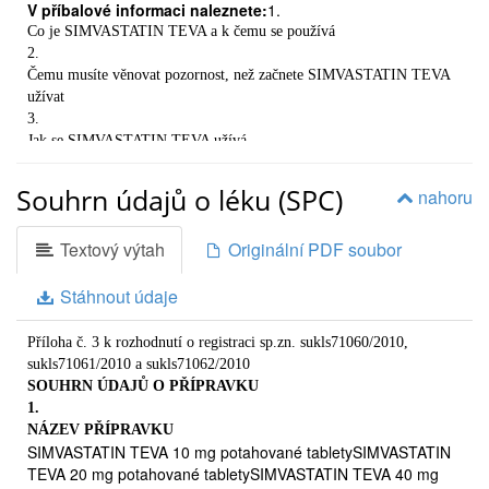
V příbalové informaci naleznete:
1.
Co je SIMVASTATIN TEVA a k čemu se používá
2.
Čemu musíte věnovat pozornost, než začnete SIMVASTATIN TEVA
užívat
3.
Jak se SIMVASTATIN TEVA užívá
4.
Možné nežádoucí účinky
Souhrn údajů o léku (SPC)
nahoru
5.
Jak uchovávat přípravek SIMVASTATIN TEVA
Textový výtah
Originální PDF soubor
6.
Další informace
Stáhnout údaje
1.
CO JE SIMVASTATIN TEVA A K ČEMU SE POUŽÍVÁ?
Přípravek SIMVASTATIN TEVA je lékem používaným ke
Příloha č. 3 k rozhodnutí o registraci sp.zn. sukls71060/2010,
snížení hladin celkového cholesterolu, “špatného” cholesterolu
sukls71061/2010 a sukls71062/2010
(LDL cholesterol) a tukových látek nazývaných triglyceridy v
SOUHRN ÚDAJŮ O PŘÍPRAVKU
krvi. Kromě toho přípravek SIMVASTATIN TEVA zvyšuje
1.
hladiny “dobrého” cholesterolu (HDL cholesterol). Během
NÁZEV PŘÍPRAVKU
užívání tohoto léčivého přípravku musíte dodržovat dietu
SIMVASTATIN TEVA 10 mg potahované tabletySIMVASTATIN
snižující cholesterol. Přípravek SIMVASTATIN TEVA je
TEVA 20 mg potahované tabletySIMVASTATIN TEVA 40 mg