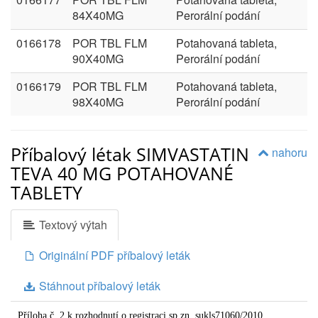
84X40MG
Perorální podání
0166178
POR TBL FLM
Potahovaná tableta,
90X40MG
Perorální podání
0166179
POR TBL FLM
Potahovaná tableta,
98X40MG
Perorální podání
Příbalový létak SIMVASTATIN
nahoru
TEVA 40 MG POTAHOVANÉ
TABLETY
Textový výtah
Originální PDF příbalový leták
Stáhnout příbalový leták
Příloha č. 2 k rozhodnutí o registraci sp.zn. sukls71060/2010,