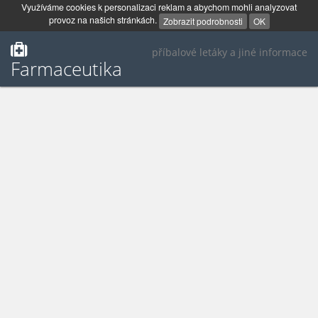
Využíváme cookies k personalizaci reklam a abychom mohli analyzovat
provoz na našich stránkách.
Zobrazit podrobnosti
OK
příbalové letáky a jiné informace
Farmaceutika