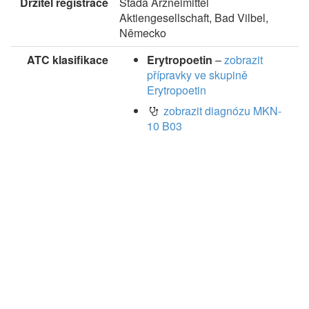
Držitel registrace
Stada Arzneimittel
Aktiengesellschaft, Bad Vilbel,
Německo
ATC klasifikace
Erytropoetin
–
zobrazit
přípravky ve skupině
Erytropoetin
zobrazit diagnózu MKN-
10 B03