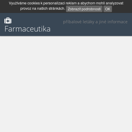
Využíváme cookies k personalizaci reklam a abychom mohli analyzovat
provoz na našich stránkách.
Zobrazit podrobnosti
OK
příbalové letáky a jiné informace
Farmaceutika