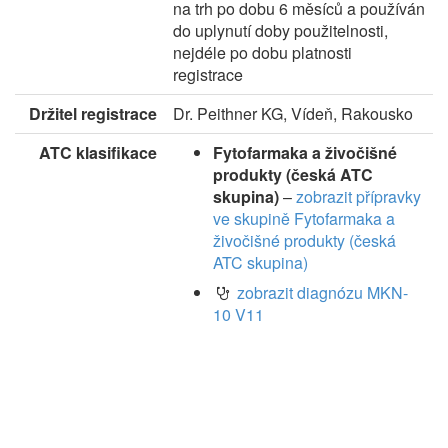
na trh po dobu 6 měsíců a používán
do uplynutí doby použitelnosti,
nejdéle po dobu platnosti
registrace
Držitel registrace
Dr. Peithner KG, Vídeň, Rakousko
ATC klasifikace
Fytofarmaka a živočišné
produkty (česká ATC
skupina)
–
zobrazit přípravky
ve skupině Fytofarmaka a
živočišné produkty (česká
ATC skupina)
zobrazit diagnózu MKN-
10 V11