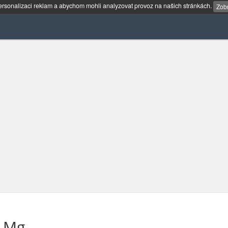
rsonalizaci reklam a abychom mohli analyzovat provoz na našich stránkách.
Zobr
1 Mg