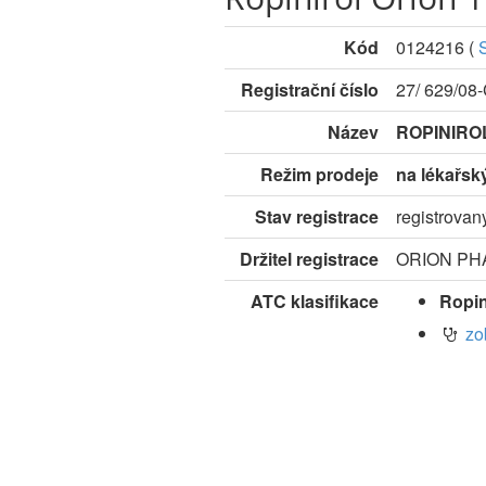
Kód
0124216
(
Registrační číslo
27/ 629/08
Název
ROPINIRO
Režim prodeje
na lékařsk
Stav registrace
registrovan
Držitel registrace
ORION PHA
ATC klasifikace
Ropin
zo