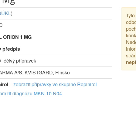
SÚKL
)
Tyto
odbo
-C
poch
kont
L ORION 1 MG
Nedo
ý předpis
info
strá
ý léčivý přípravek
nep
RMA A/S, KVISTGARD, Finsko
irol
–
zobrazit přípravky ve skupině Ropinirol
brazit diagnózu MKN-10 N04