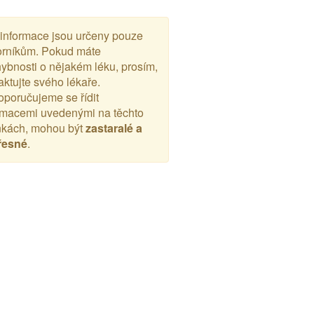
 informace jsou určeny pouze
rníkům. Pokud máte
ybnosti o nějakém léku, prosím,
aktujte svého lékaře.
poručujeme se řídit
rmacemi uvedenými na těchto
nkách, mohou být
zastaralé a
řesné
.