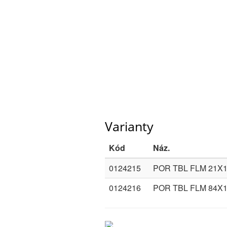
Varianty
Kód
Náz.
0124215
POR TBL FLM 21X
0124216
POR TBL FLM 84X