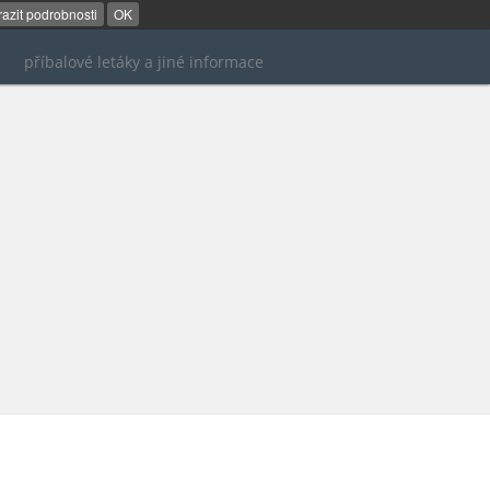
azit podrobnosti
OK
příbalové letáky a jiné informace