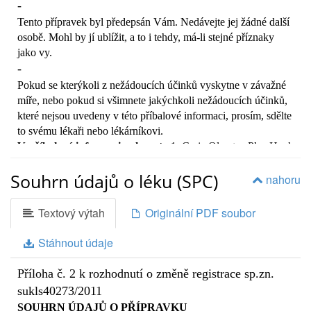
-
Tento přípravek byl předepsán Vám. Nedávejte jej žádné další
osobě. Mohl by jí ublížit, a to i tehdy, má-li stejné příznaky
jako vy.
-
Pokud se kterýkoli z nežádoucích účinků vyskytne v závažné
míře, nebo pokud si všimnete jakýchkoli nežádoucích účinků,
které nejsou uvedeny v této příbalové informaci, prosím, sdělte
to svému lékaři nebo lékárníkovi.
V příbalové informaci naleznete:
1. Co je Olmetec Plus H a k
čemu se používá2. Čemu musíte věnovat pozornost, než
Souhrn údajů o léku (SPC)
začnete Olmetec Plus H užívat3. Jak se Olmetec Plus H
nahoru
užívá4. Možné nežádoucí účinky5. Jak Olmetec Plus H
uchovávat6. Další informace
Textový výtah
Originální PDF soubor
1. Co je Olmetec Plus H a k čemu se používá
Olmetec Plus H obsahuje dvě léčivé látky, olmesartan-
Stáhnout údaje
medoxomil a hydrochlorothiazid, které se užívají k léčbě
vysokého krevního tlaku (hypertenze):
Příloha č. 2 k rozhodnutí o změně registrace sp.zn.

sukls40273/2011
Olmesartan-medoxomil patří do skupiny léků zvaných
SOUHRN ÚDAJŮ O PŘÍPRAVKU