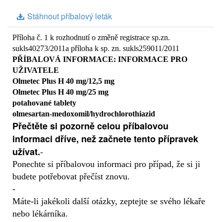
Stáhnout příbalový leták
Příloha č. 1 k rozhodnutí o změně registrace sp.zn.
sukls40273/2011a příloha k sp. zn. sukls259011/2011
PŘÍBALOVÁ INFORMACE: INFORMACE PRO
UŽIVATELE
Olmetec Plus H 40 mg/12,5 mg
Olmetec Plus H 40 mg/25 mg
potahované tablety
olmesartan-medoxomil/hydrochlorothiazid
Přečtěte si pozorně celou příbalovou
informaci dříve, než začnete tento přípravek
-
užívat.
Ponechte si příbalovou informaci pro případ, že si ji
budete potřebovat přečíst znovu.
-
Máte-li jakékoli další otázky, zeptejte se svého lékaře
nebo lékárníka.