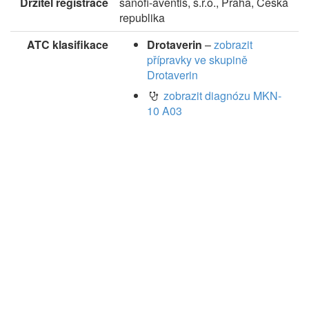
Držitel registrace
sanofi-aventis, s.r.o., Praha, Česká
republika
ATC klasifikace
Drotaverin
–
zobrazit
přípravky ve skupině
Drotaverin
zobrazit diagnózu MKN-
10 A03