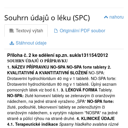
Souhrn údajů o léku (SPC)
nahoru
Textový výtah
Originální PDF soubor
Stáhnout údaje
Příloha č. 2 ke sdělení sp.zn. sukls131154/2012
SOUHRN ÚDAJŮ O PŘÍPRAVKU
1. NÁZEV PŘÍPRAVKU NO-SPA NO-SPA forte tablety 2.
KVALITATIVNÍ A KVANTITATIVNÍ SLOŽENÍ
NO-SPA:
Drotaverini hydrochloridum 40 mg v 1 tabletě. NO-SPA forte:
Drotaverini hydrochloridum 80 mg v 1 tabletě. Úplný seznam
pomocných látek viz bod 6.1.
3. LÉKOVÁ FORMA
Tablety.
NO-SPA:
žluté konvexní tablety se zelenavým či oranžovým
nádechem, na jedné straně vyraženo „SPA“
NO-SPA forte:
žluté, podlouhlé, bikonvexní tablety se zelenožlutým či
oranžovým nádechem, s vyrytým nápisem "NOSPA" na jedné
straně a půlící rýhou na straně druhé.
4. KLINICKÉ ÚDAJE
4.1. Terapeutické indikace
Spasmy hladkého svalstva různé