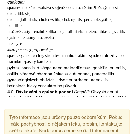
etiologie:
spazmy hladkého svalstva spojené s onemocněním žlučových cest:
cholelithiasis,
cholangiolithiasis, cholecystitis, cholangiitis, pericholecystitis,
papillitis
močové cesty: renální kolika, nephrolithiasis, ureterolithiasis, pyelitis,
cystitis, tenesmy močového
měchýře
Jako pomocný přípravek při:
spastických stavech gastrointestinálního traktu - syndrom dráždivého
tračníku, spasmy kardie a
pyloru, spastická zácpa nebo meteoritismus, gastritis, enteritis,
colitis, vředová choroba žaludku a duodena, pancreatitis.
gynekologických obtížích - dysmenorrhoea, adnexitis
bolestech hlavy vaskulárního původu
4.2. Dávkování a způsob podání
Dospělí:
Obvyklá denní
dávka je 120 - 240 mg perorálně ve 2 - 3 dílčích dávkách.
Děti:
Použití drotaverinu u dětí nebylo hodnoceno v klinických
studiích.
4.3. Kontraindikace
přecitlivělost na léčivou látku nebo některou z pomocných látek
Tyto informace jsou určeny pouze odborníkům. Pokud
těžká jaterní nebo ledvinová nedostatečnost těžká srdeční
máte pochybnosti o nějakém léku, prosím, kontaktujte
nedostatečnost (syndrom nízkého srdečního výdeje)
svého lékaře. Nedoporučujeme se řídit informacemi
4.4. Zvláštní upozornění a zvláštní opatření pro použití
- V