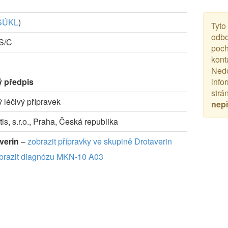
SÚKL
)
Tyto
odbo
-S/C
poch
kont
Nedo
ý předpis
info
strá
ý léčivý přípravek
nep
is, s.r.o., Praha, Česká republika
verin
–
zobrazit přípravky ve skupině Drotaverin
brazit diagnózu MKN-10 A03