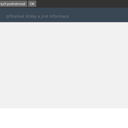
azit podrobnosti
OK
příbalové letáky a jiné informace