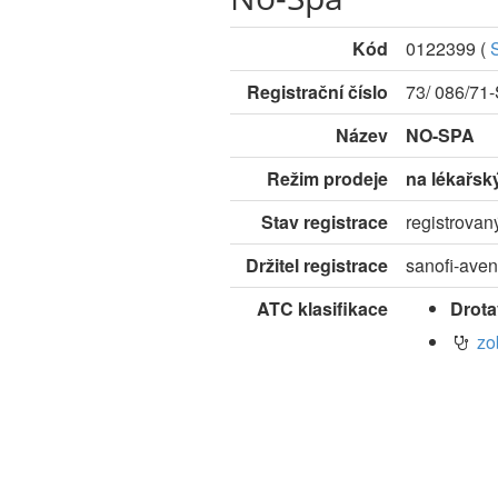
Kód
0122399
(
Registrační číslo
73/ 086/71
Název
NO-SPA
Režim prodeje
na lékařsk
Stav registrace
registrovan
Držitel registrace
sanofi-avent
ATC klasifikace
Drota
zo