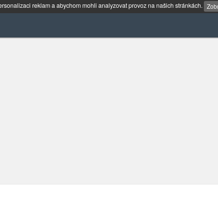
rsonalizaci reklam a abychom mohli analyzovat provoz na našich stránkách.
Zobr