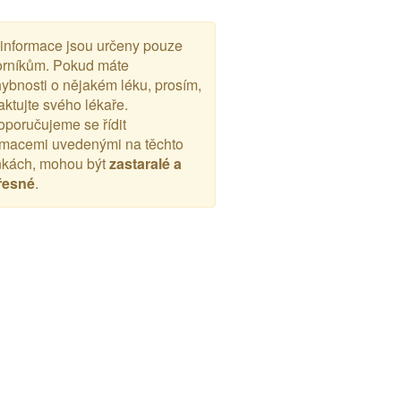
 informace jsou určeny pouze
rníkům. Pokud máte
ybnosti o nějakém léku, prosím,
aktujte svého lékaře.
poručujeme se řídit
rmacemi uvedenými na těchto
nkách, mohou být
zastaralé a
řesné
.