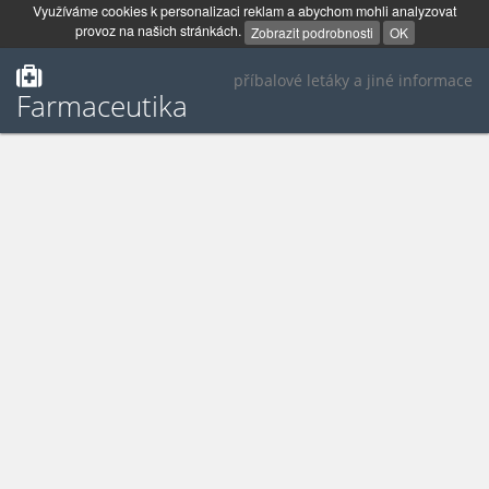
Využíváme cookies k personalizaci reklam a abychom mohli analyzovat
provoz na našich stránkách.
Zobrazit podrobnosti
OK
příbalové letáky a jiné informace
Farmaceutika