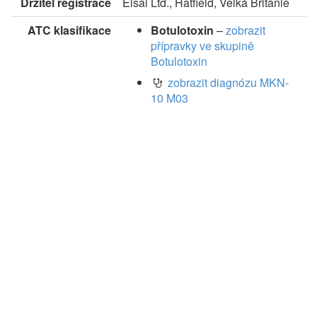
Držitel registrace
Eisai Ltd., Hatfield, Velká Británie
ATC klasifikace
Botulotoxin
–
zobrazit
přípravky ve skupině
Botulotoxin
zobrazit diagnózu MKN-
10 M03