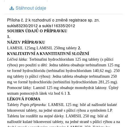
všechny pokyny lékaře, dokonce i když se budou lišit od
Stáhnout údaje
obecných informací uvedených v této příbalové informaci.
Neužívejte Lamisil
Příloha č. 2 k rozhodnutí o změně registrace sp. zn.
Jestliže jste alergický/á
(přecitlivělý/á) na Lamisil nebo kteroukoli
sukls83230/2012 a sukls116335/2012
další složku přípravku
Lamisil.
SOUHRN ÚDAJŮ O PŘÍPRAVKU
Jestliže trpíte nebo jste v minulosti trpěl(a) onemocněním
1.
jater
.
Jestliže máte jakékoli potíže s ledvinami
.
NÁZEV PŘÍPRAVKU
Pokud se Vás cokoli z tohoto týká
, řekněte to svému lékaři
LAMISIL 125mg LAMISIL 250mg tablety
2.
dříve, než začnete Lamisil užívat.
Jestliže si myslíte, že
KVALITATIVNÍ A KVANTITATIVNÍ SLOŽENÍ
můžete být alergický(á), poraďte se se svým lékařem.
Léčivá látka:
Terbinafini hydrochloridum 125 mg tablety (s půlicí
Zvláštní opatrnosti při použití přípravku Lamisil je
rýhou) pro použití u dětí: Jedna tableta obsahuje terbinafinum 125 mg
zapotřebí
ve formě hydrochloridu (terbinafini hydrochloridum 140,62 mg). 250
Jestliže užíváte další léky (viz Vzájemné působení s
mg tablety (s půlicí rýhou): Jedna tableta obsahuje terbinafinum 250
mg ve formě hydrochloridu (terbinifini hydrochloridum 281,25 mg).
dalšími léčivými přípravky).
Pokud
Pomocné látky: Lamisil 125 mg obsahuje monohydrát laktosy. Úplný
se Vás cokoli z uvedeného týká, řekněte to svému lékaři
seznam pomocných látek viz bod 6.1
3.
dříve, než začnete Lamisil užívat.
LÉKOVÁ FORMA
Jestliže se u Vás objeví příznaky jako je nevysvětlitelná,
Tablety
Popis přípravku:
LAMISIL 125 mg: bílé až nažloutlé kulaté
přetrvávající nevolnost, zvracení,
bikonvexní tablety, na jedné straně s půlicí rýhou a symbolem LP.
bolest žaludku, ztráta chuti k jídlu, neobvyklá únava,
Tabletu lze rozdělit na stejné dávky. LAMISIL 250 mg: bílé až
zežloutnutí kůže nebo očního bělma, neobvykle tmavá
nažloutlé kulaté bikonvexní tablety, na jedné straně s půlící rýhou a na