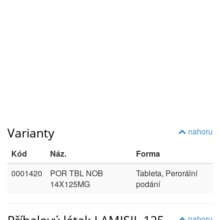
Varianty
nahoru
Kód
Náz.
Forma
0001420
POR TBL NOB
Tableta, Perorální
14X125MG
podání
Příbalový létak LAMISIL 125
nahoru