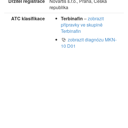
Držitel registrace
Novartis s.r.o., Praha, Česká
republika
ATC klasifikace
Terbinafin
–
zobrazit
přípravky ve skupině
Terbinafin
zobrazit diagnózu MKN-
10 D01