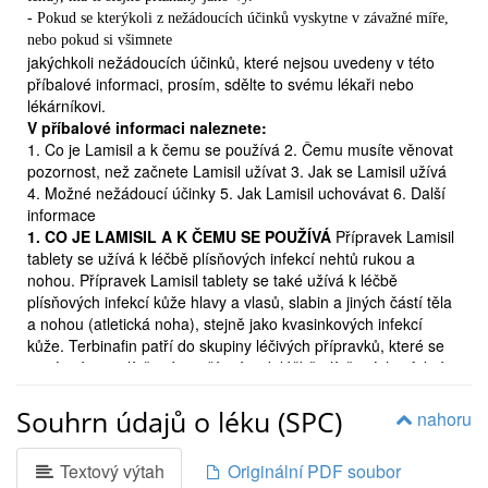
- Pokud se kterýkoli z nežádoucích účinků vyskytne v závažné míře,
nebo pokud si všimnete
jakýchkoli nežádoucích účinků, které nejsou uvedeny v této
příbalové informaci, prosím, sdělte to svému lékaři nebo
lékárníkovi.
V příbalové informaci naleznete:
1. Co je Lamisil a k čemu se používá 2. Čemu musíte věnovat
pozornost, než začnete Lamisil užívat 3. Jak se Lamisil užívá
4. Možné nežádoucí účinky 5. Jak Lamisil uchovávat 6. Další
informace
1. CO JE LAMISIL A K ČEMU SE POUŽÍVÁ
Přípravek Lamisil
tablety se užívá k léčbě plísňových infekcí nehtů rukou a
nohou. Přípravek Lamisil tablety se také užívá k léčbě
plísňových infekcí kůže hlavy a vlasů, slabin a jiných částí těla
a nohou (atletická noha), stejně jako kvasinkových infekcí
kůže. Terbinafin patří do skupiny léčivých přípravků, které se
nazývají protiplísňové, a užívají se k léčbě plísňových infekcí
kůže, vlasů a nehtů. Pokud se polykají (užívají ústy), je jejich
koncentrace v místě infekce dostatečně vysoká, aby byla
Souhrn údajů o léku (SPC)
nahoru
plíseň zničena nebo zastaven její růst.
2. ČEMU MUSÍTE
VĚNOVAT POZORNOST, NEŽ ZAČNETE LAMISIL UŽÍVAT
Textový výtah
Originální PDF soubor
Lamisil tablety Vám předepíše pouze lékař. Dodržujte pečlivě