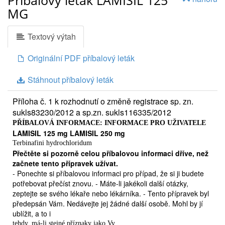
MG
Textový výtah
Originální PDF příbalový leták
Stáhnout příbalový leták
Příloha č. 1 k rozhodnutí o změně registrace sp. zn.
sukls83230/2012 a sp.zn. sukls116335/2012
PŘÍBALOVÁ INFORMACE: INFORMACE PRO UŽIVATELE
LAMISIL 125 mg LAMISIL 250 mg
Terbinafini hydrochloridum
Přečtěte si pozorně celou příbalovou informaci dříve, než
začnete tento přípravek užívat.
- Ponechte si příbalovou informaci pro případ, že si ji budete
potřebovat přečíst znovu. - Máte-li jakékoli další otázky,
zeptejte se svého lékaře nebo lékárníka. - Tento přípravek byl
předepsán Vám. Nedávejte jej žádné další osobě. Mohl by jí
ublížit, a to i
tehdy, má-li stejné příznaky jako Vy.