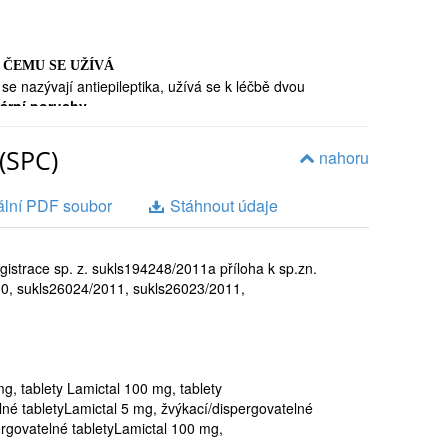
 ČEMU SE UŽÍVÁ
é se nazývají antiepileptika, užívá se k léčbě dvou
lární poruchy
.
zku blokuje přenos signálů, které spouštějí epileptické
(SPC)
nahoru
t Lamictal užíván samostatně, nebo s jinými přípravky,
ální PDF soubor
Stáhnout údaje
amictal může být také užíván s jinými přípravky k léčbě
skytují v rámci onemocnění, které se nazývá Lennox-
gistrace sp. z. sukls194248/2011a příloha k sp.zn.
amictal může podávat s jinými přípravky, které léčí tyto
0, sukls26024/2011, sukls26023/2011,
mostatně k léčbě epileptických záchvatů nazývaných
bipolární poruchy.
Pacienti s bipolární poruchou (někdy
a) mají extrémní změny nálad s obdobím mánie
které střídá období deprese (hluboký smutek nebo
g, tablety Lamictal 100 mg, tablety
yskytující se u bipolární poruchy se dospělým od 18 let
lné tabletyLamictal 5 mg, žvýkací/dispergovatelné
ebo s jinými přípravky. Není ještě známo, jak v těchto
ergovatelné tabletyLamictal 100 mg,
k.