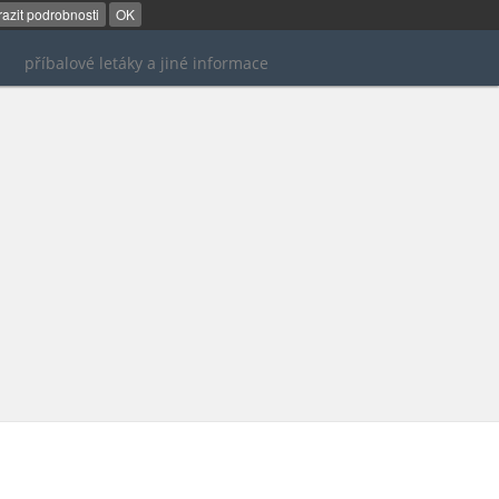
azit podrobnosti
OK
příbalové letáky a jiné informace