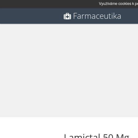
Využíváme cookies k pe
Farmaceutika
Lamictal 50 Mg