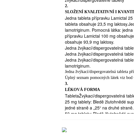
2.
2.
ČEMU MUSÍTE VĚNOVAT POZORN
SLOŽENÍ KVALITATIVNÍ I KVANTI
Neužívejte přípravek Lamictal
Jedna tableta přípravku Lamictal 2

tableta obsahuje 23,5 mg laktosy.J
Jestliže jste alergický/á
(přecit
lamotriginum. Pomocná látka: jedna 
přípravku Lamictal 100 mg obsahuje
složku přípravku Lamictal (uved
obsahuje 93,9 mg laktosy.
Jestliže se to týká Vás:
→ inform
Jedna žvýkací/dispergovatelná table
Zvláštní opatření při užití přípravku
Jedna žvýkací/dispergovatelná table
Lamictal, měl by Váš lékař vědět:
Jedna žvýkací/dispergovatelná tabl

lamotriginum.
zda máte jakékoli onemocnění
Jedna žvýkací/dispergovatelná tableta 

Úplný seznam pomocných látek viz bod 
jestli se u Vás
po užití lamotrig
3.
nebo epilepsie
objevila někdy 
LÉKOVÁ FORMA

TabletaŽvýkací/dispergovatelná tabl
jestliže se u Vás někdy po užíván
25 mg tablety: Bledě žlutohnědé sup
těchto příznaků v bodě 4 této příbal
jedné straně a „25“ na druhé straně.

50 mg tablety: Bledě žlutohnědé sup
jestli již užíváte léčivé příprav
jedné straně a „50“ na druhé straně.
100 mg tablety: Bledě žlutohnědé su
Jestliže se to týká Vás:
→ řeknět
jedné straně a „100“ na druhé stran
snížení dávky, nebo že Lamictal