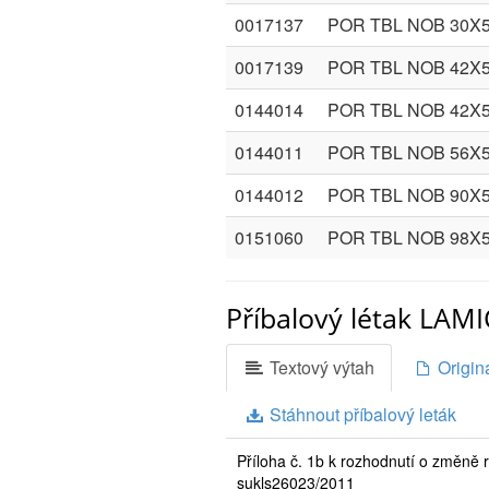
0017137
POR TBL NOB 30X
0017139
POR TBL NOB 42X
0144014
POR TBL NOB 42X
0144011
POR TBL NOB 56X
0144012
POR TBL NOB 90X
0151060
POR TBL NOB 98X
Příbalový létak LAM
Textový výtah
Originá
Stáhnout příbalový leták
Příloha č. 1b k rozhodnutí o změně r
sukls26023/2011