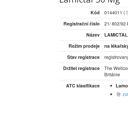
Kód
0144011
(
Registrační číslo
21/ 802/92
Název
LAMICTAL
Režim prodeje
na lékařsk
Stav registrace
registrovan
Držitel registrace
The Wellcom
Británie
ATC klasifikace
Lamot
zo