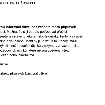
MACE PRO UŽIVATELE
vou informaci dříve, než začnete tento přípravek
aci. Možná, že si ji budete potřebovat přečíst
, zeptejte se svého lékaře nebo lékárníka.Tento přípravek
é další osobě. Mohl by jí ublížit, a to i tehdy, má-li
erýkoli z nežádoucích účinků vyskytne v závažné míře,
ežádoucích účinků, které nejsou uvedeny v této
lékaři nebo lékárníkovi.
.
 užívá
ačnete přípravek Lamictal užívat