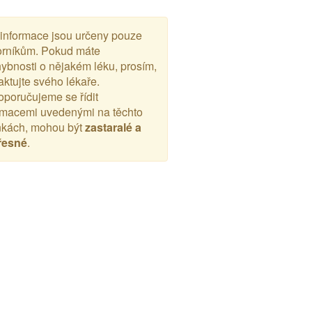
 informace jsou určeny pouze
rníkům. Pokud máte
ybnosti o nějakém léku, prosím,
aktujte svého lékaře.
poručujeme se řídit
rmacemi uvedenými na těchto
nkách, mohou být
zastaralé a
řesné
.