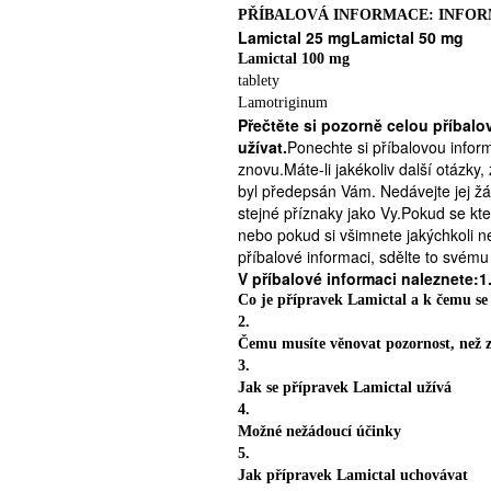
PŘÍBALOVÁ INFORMACE: INFOR
Lamictal 25 mgLamictal 50 mg
Lamictal 100 mg
tablety
Lamotriginum
Přečtěte si pozorně celou příbalo
užívat.
Ponechte si příbalovou inform
znovu.Máte-li jakékoliv další otázky
byl předepsán Vám. Nedávejte jej žádn
stejné příznaky jako Vy.Pokud se kt
nebo pokud si všimnete jakýchkoli n
příbalové informaci, sdělte to svému 
V příbalové informaci naleznete:1
Co je přípravek Lamictal a k čemu se
2.
Čemu musíte věnovat pozornost, než z
3.
Jak se přípravek Lamictal užívá
4.
Možné nežádoucí účinky
5.
Jak přípravek Lamictal uchovávat