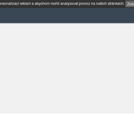
rsonalizaci reklam a abychom mohli analyzovat provoz na našich stránkách.
Zobr