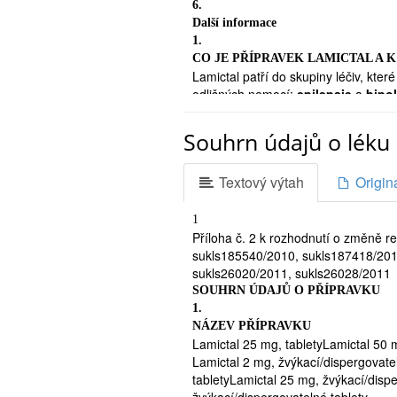
6.
Další informace
1.
CO JE PŘÍPRAVEK LAMICTAL A K
Lamictal patří do skupiny léčiv, kter
odlišných nemocí:
epilepsie
a
bipo
Lamictal léčí epilepsii
tím, že v mo
křeče (záchvaty).
Souhrn údajů o léku 

U dospělých a dětí od 13 let může bý
Textový výtah
Origin
které se užívají k léčbě epilepsie. L
epileptických záchvatů, které se vy
Gastautův syndrom.
1

Příloha č. 2 k rozhodnutí o změně re
U dětí ve věku mezi 2 a 12 roky se L
sukls185540/2010, sukls187418/201
stavy. Přípravek může být podán sa
sukls26020/2011, sukls26028/2011
typické absence.
SOUHRN ÚDAJŮ O PŘÍPRAVKU
Lamictal se rovněž užívá k léčbě 
1.
nazývanou maniodepresivní psychóz
NÁZEV PŘÍPRAVKU
(pozvednutá nálada nebo euforie), 
Lamictal 25 mg, tabletyLamictal 50 m
zoufalství). K předcházení deprese v
Lamictal 2 mg, žvýkací/dispergovate
může podávat Lamictal samostatně, n
tabletyLamictal 25 mg, žvýkací/disp
případech Lamictal působí na moze
žvýkací/dispergovatelné tablety