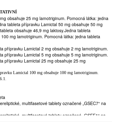
OST, NEŽ ZAČNETE LAMICTAL UŽÍVAT
TATIVNÍ
5 mg obsahuje 25 mg lamotriginum. Pomocná látka: jedna
edna tableta přípravku Lamictal 50 mg obsahuje 50 mg
livělý/á) na lamotrigin nebo na kteroukoli další
tableta obsahuje 46,9 mg laktosy.Jedna tableta
 100 mg lamotriginum. Pomocná látka: jedna tableta
enou v bodě 6).
ujte o tom lékaře
a neužívejte přípravek Lamictal.
ta přípravku Lamictal 2 mg obsahuje 2 mg lamotriginum.
 Lamictal je zapotřebíNež začnete užívat přípravek
ta přípravku Lamictal 5 mg obsahuje 5 mg lamotriginum.
eta přípravku Lamictal 25 mg obsahuje 25 mg
 ledvin
přípravku Lamictal 100 mg obsahuje 100 mg lamotriginum.
6.1.
inu nebo jiného přípravku k léčbě bipolární poruchy
vyrážka
eta
í lamotriginu rozvinula meningitida
(přečtěte si popis
ereliptické, multifasetové tablety označené „GSEC7“ na
ové informace: Další nežádoucí účinky)
ereliptické, multifasetové tablety označené „GSEE1“ na
ky, které obsahují lamotrigin
pereliptické, multifasetové tablety označené „GSEE5“ na
e o tom svému lékaři,
aby mohl rozhodnout o
ě.
 není pro Vás vhodný.