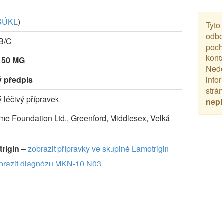
SÚKL
)
Tyto
odbo
-B/C
poch
kont
 50 MG
Nedo
ý předpis
info
strá
ý léčivý přípravek
nep
e Foundation Ltd., Greenford, Middlesex, Velká
rigin
–
zobrazit přípravky ve skupině Lamotrigin
brazit diagnózu MKN-10 N03