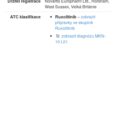
Držitel registrace
Novartis Europharm Ltd., Horsham,
West Sussex, Velká Británie
ATC klasifikace
Ruxolitinib
–
zobrazit
přípravky ve skupině
Ruxolitinib
zobrazit diagnózu MKN-
10 L01