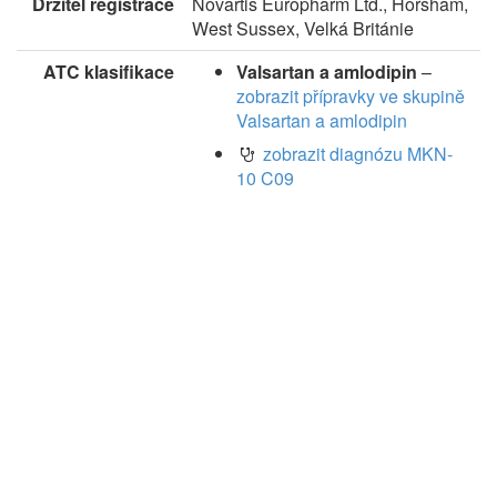
Držitel registrace
Novartis Europharm Ltd., Horsham,
West Sussex, Velká Británie
ATC klasifikace
Valsartan a amlodipin
–
zobrazit přípravky ve skupině
Valsartan a amlodipin
zobrazit diagnózu MKN-
10 C09