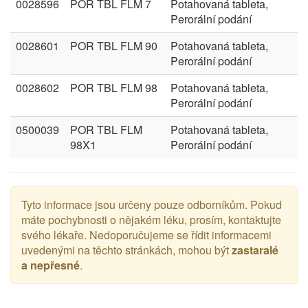
0028596
POR TBL FLM 7
Potahovaná tableta,
Perorální podání
0028601
POR TBL FLM 90
Potahovaná tableta,
Perorální podání
0028602
POR TBL FLM 98
Potahovaná tableta,
Perorální podání
0500039
POR TBL FLM
Potahovaná tableta,
98X1
Perorální podání
Tyto informace jsou určeny pouze odborníkům. Pokud
máte pochybnosti o nějakém léku, prosím, kontaktujte
svého lékaře. Nedoporučujeme se řídit informacemi
uvedenými na těchto stránkách, mohou být
zastaralé
a nepřesné
.