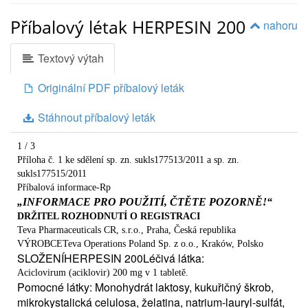
Příbalový létak HERPESIN 200
nahoru
Textový výtah
Originální PDF příbalový leták
Stáhnout příbalový leták
1 / 3
Příloha č. 1 ke sdělení sp. zn. sukls177513/2011 a sp. zn.
sukls177515/2011
Příbalová informace-Rp
„INFORMACE PRO POUŽITÍ, ČTĚTE POZORNĚ!“
DRŽITEL ROZHODNUTÍ O REGISTRACI
Teva Pharmaceuticals CR, s.r.o., Praha, Česká republika
VÝROBCETeva Operations Poland Sp. z o.o., Kraków, Polsko
SLOŽENÍHERPESIN 200Léčivá látka:
Aciclovirum (aciklovir) 200 mg v 1 tabletě.
Pomocné látky: Monohydrát laktosy, kukuřičný škrob,
mikrokystalická celulosa, želatina, natrium-lauryl-sulfát,