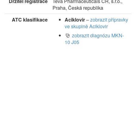
Držitel registrace
Teva Pharmaceuticals CR, s.r.o.,
Praha, Česká republika
ATC klasifikace
Aciklovir
–
zobrazit přípravky
ve skupině Aciklovir
zobrazit diagnózu MKN-
10 J05