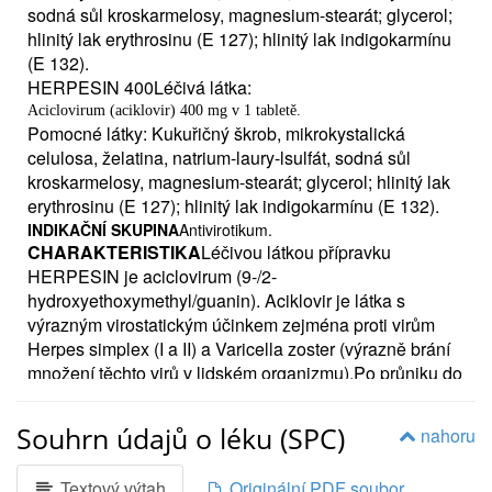
sodná sůl kroskarmelosy, magnesium-stearát; glycerol;
hlinitý lak erythrosinu (E 127); hlinitý lak indigokarmínu
(E 132).
HERPESIN 400Léčivá látka:
Aciclovirum (aciklovir) 400 mg v 1 tabletě.
Pomocné látky: Kukuřičný škrob, mikrokystalická
celulosa, želatina, natrium-laury-lsulfát, sodná sůl
kroskarmelosy, magnesium-stearát; glycerol; hlinitý lak
erythrosinu (E 127); hlinitý lak indigokarmínu (E 132).
INDIKAČNÍ SKUPINA
Antivirotikum.
CHARAKTERISTIKA
Léčivou látkou přípravku
HERPESIN je aciclovirum (9-/2-
hydroxyethoxymethyl/guanin). Aciklovir je látka s
výrazným virostatickým účinkem zejména proti virům
Herpes simplex (I a II) a Varicella zoster (výrazně brání
množení těchto virů v lidském organizmu).Po průniku do
virem infikované buňky je aciklovir postupně
fosforylován až na aciklovirtrifosfát, který je vlastní
Souhrn údajů o léku (SPC)
nahoru
účinnou látkou.
INDIKACE
Léčba kožních a slizničních forem infekcí
Textový výtah
Originální PDF soubor