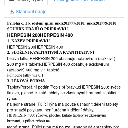
vyvolaných virem Herpes simplex I a II, potlačování
nebo prevence opakovaných infekcí u pacientů s
Stáhnout údaje
normálním stavem imunity, prevence infekcí virem
Herpes simplex u pacientů se změnou imunitní
Příloha č. 1 k sdělení sp.zn.sukls201777/2010, sukls201779/2010
odpovědi, léčba infekcí virem Varicella zoster, léčba
SOUHRN ÚDAJŮ O PŘÍPRAVKU
pacientů s výrazným snížením imunitní reakce, zvláště s
HERPESIN 200HERPESIN 400
pokročilým AIDS onemocněním nebo u pacientů po
1. NÁZEV PŘÍPRAVKU
transplantaci kostní dřeně.Přípravek je určen pro použití
HERPESIN 200HERPESIN 400
u dospělých i u dětí.
2. SLOŽENÍ KVALITATIVNÍ A KVANTITATIVNÍ
KONTRAINDIKACE
Přípravek HERPESIN 200, HERPESIN 400
Léčivá látka:HERPESIN 200 obsahuje aciclovirum (aciklovir)
nesmí užívat nemocní přecitlivělí na aciklovir.
200 mg v 1 tabletě.HERPESIN 400 obsahuje aciclovirum
HERPESIN 200HERPESIN 400
(aciklovir) 400 mg v 1 tabletě.
(Aciclovirum)
Pomocné látky viz 6.1
tablety
3. LÉKOVÁ FORMA
2 / 3
TabletyPerorální podáníPopis přípravku:HERPESIN 200: světle
Pro užívání přípravku HERPESIN 200, HERPESIN 400
fialové, ploché, kulaté tablety se zkosenými hranami, s půlící
těhotnými a kojícími ženami musí být zvlášť závažné
rýhou
důvody, o kterých rozhodne lékař.
na jedné straně. Půlící rýha má pouze usnadnit dělení tablety
pro snazší polykání, není určena k dělení dávky.
NEŽÁDOUCÍ ÚČINKY
Přípravek HERPESIN 200,
HERPESIN 400: růžové, ploché, kulaté tablety se zkosenými
HERPESIN 400 je obvykle dobře snášen, ale mohou se
hranami, s půlící rýhou na
ojediněle vyskytnout tyto nežádoucí účinky:
jedné straně. Půlící rýha má pouze usnadnit dělení tablety pro