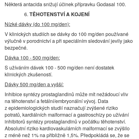
Některá antacida snižují účinek přípravku Godasal 100.
TĚHOTENSTVÍ A KOJENÍ
Nízké dávky (do 100 mg/den):
V klinických studiích se dávky do 100 mg/den používané
výlučně v porodnictví a při speciálním sledování jevily jako
bezpečné.
Dávka 100 - 500 mg/den:
S užíváním dávek 100 - 500 mg/den není dostatek
klinických zkušeností.
Dávky 500 mg/den a vyšší:
Inhibice syntézy prostaglandinů může mít nežádoucí vliv
na těhotenství a fetální/embryonální vývoj. Data
z epidemiologických studií naznačují zvýšené riziko
potratů, kardiálních malformací a gastroschizy po užívání
inhibitorů syntézy prostaglandinů v počátku těhotenství.
Absolutní riziko kardiovaskulárních malformací se zvýšilo
z méně než 1% na přibližně 1,5%. Předpokládá se, že se