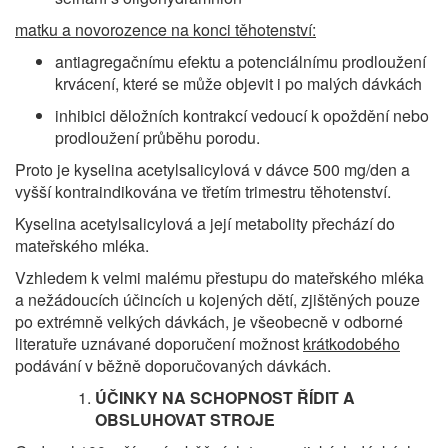
matku a novorozence na konci těhotenství:
antiagregačnímu efektu a potenciálnímu prodloužení
krvácení, které se může objevit i po malých dávkách
inhibici děložních kontrakcí vedoucí k opoždění nebo
prodloužení průběhu porodu.
Proto je kyselina acetylsalicylová v dávce 500 mg/den a
vyšší kontraindikována ve třetím trimestru těhotenství.
Kyselina acetylsalicylová a její metabolity přechází do
mateřského mléka.
Vzhledem k velmi malému přestupu do mateřského mléka
a nežádoucích účincích u kojených dětí, zjištěných pouze
po extrémně velkých dávkách, je všeobecně v odborné
literatuře uznávané doporučení možnost
krátkodobého
podávání v běžně doporučovaných dávkách.
ÚČINKY NA SCHOPNOST ŘÍDIT A
OBSLUHOVAT STROJE