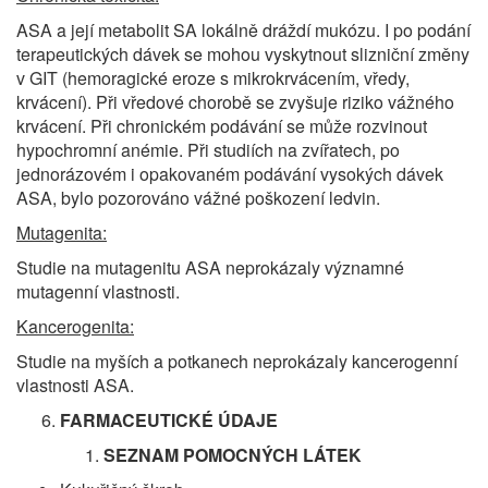
ASA a její metabolit SA lokálně dráždí mukózu. I po podání
terapeutických dávek se mohou vyskytnout slizniční změny
v GIT (hemoragické eroze s mikrokrvácením, vředy,
krvácení). Při vředové chorobě se zvyšuje riziko vážného
krvácení. Při chronickém podávání se může rozvinout
hypochromní anémie. Při studiích na zvířatech, po
jednorázovém i opakovaném podávání vysokých dávek
ASA, bylo pozorováno vážné poškození ledvin.
Mutagenita:
Studie na mutagenitu ASA neprokázaly významné
mutagenní vlastnosti.
Kancerogenita
:
Studie na myších a potkanech neprokázaly kancerogenní
vlastnosti ASA.
FARMACEUTICKÉ ÚDAJE
SEZNAM POMOCNÝCH LÁTEK