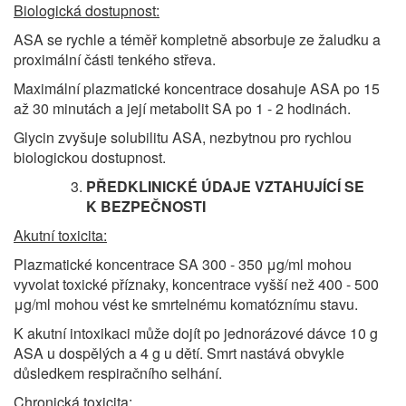
Biologická dostupnost:
ASA se rychle a téměř kompletně absorbuje ze žaludku a
proximální části tenkého střeva.
Maximální plazmatické koncentrace dosahuje ASA po 15
až 30 minutách a její metabolit SA po 1 - 2 hodinách.
Glycin zvyšuje solubilitu ASA, nezbytnou pro rychlou
biologickou dostupnost.
PŘEDKLINICKÉ ÚDAJE VZTAHUJÍCÍ SE
K BEZPEČNOSTI
Akutní toxicita:
Plazmatické koncentrace SA 300 - 350 μg/ml mohou
vyvolat toxické příznaky, koncentrace vyšší než 400 - 500
μg/ml mohou vést ke smrtelnému komatóznímu stavu.
K akutní intoxikaci může dojít po jednorázové dávce 10 g
ASA u dospělých a 4 g u dětí. Smrt nastává obvykle
důsledkem respiračního selhání.
Chronická toxicita: