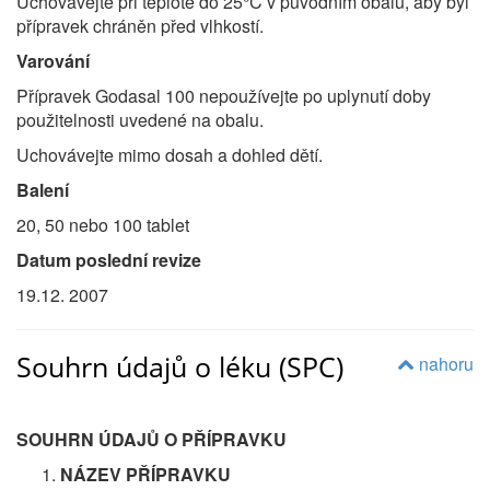
Uchovávejte při teplotě do 25°C v původním obalu, aby byl
přípravek chráněn před vlhkostí.
Varování
Přípravek Godasal 100 nepoužívejte po uplynutí doby
použitelnosti uvedené na obalu.
Uchovávejte mimo dosah a dohled dětí.
Balení
20, 50 nebo 100 tablet
Datum poslední revize
19.12. 2007
Souhrn údajů o léku (SPC)
nahoru
SOUHRN
ÚDAJŮ O PŘÍPRAVKU
NÁZEV PŘÍPRAVKU