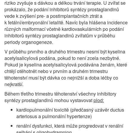
riziko zvyšuje s dávkou a délkou trvání terapie. U zvířat se
prokázalo, že podání inhibitorů syntézy prostaglandinů
vede k zvýšení pre- a postimplantačních ztrát a
k fetální/embryonální letalitě. Navíc byla hlášena incidence
různých malformací včetně kardiovaskulárních po podání
inhibitorů syntézy prostaglandinů zvířatům v průběhu
periody organogeneze.
V průběhu prvního a druhého trimestru nesmí být kyselina
acetylsalicylová podána, pokud to není zcela nezbytné.
Pokud je kyselina acetylsalicylová podávána ženám, které
chtějí otěhotnět nebo v prvním a druhém trimestru
těhotenství musí být dávka co nejnižší a doba léčby co
nejkratší.
Během třetího trimestru těhotenství všechny inhibitory
syntézy prostaglandinů mohou vystavovat
plod:
kardiopulmonální toxicitě (předčasný uzávěr ductus
arteriosus a pulmonální hypertenze)
renální dysfunkci, která může progredovat v renální
selhání s oligohydramnion