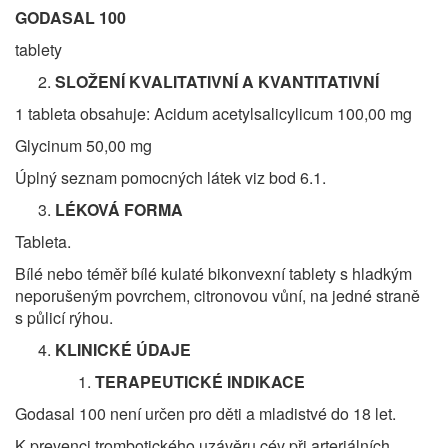
GODASAL 100
tablety
SLOŽENÍ KVALITATIVNÍ A KVANTITATIVNÍ
1 tableta obsahuje: Acidum acetylsalicylicum 100,00 mg
Glycinum 50,00 mg
Úplný seznam pomocných látek viz bod 6.1.
LÉKOVÁ
FORMA
Tableta.
Bílé nebo téměř bílé kulaté bikonvexní tablety s hladkým
neporušeným povrchem, citronovou vůní, na jedné straně
s půlicí rýhou.
KLINICKÉ ÚDAJE
TERAPEUTICKÉ I
NDIKACE
Godasal 100 není určen pro děti a mladistvé do 18 let.
K prevenci trombotického uzávěru cév při arteriálních