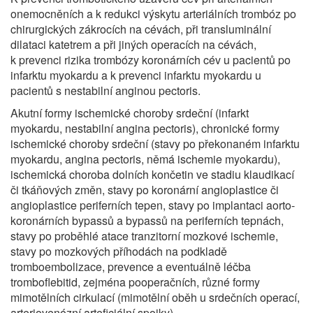
onemocněních a k redukci výskytu arteriálních trombóz po
chirurgických zákrocích na cévách, při transluminální
dilataci katetrem a při jiných operacích na cévách,
k prevenci rizika trombózy koronárních cév u pacientů po
infarktu myokardu a k prevenci infarktu myokardu u
pacientů s nestabilní anginou pectoris.
Akutní formy ischemické choroby srdeční (infarkt
myokardu, nestabilní angina pectoris), chronické formy
ischemické choroby srdeční (stavy po překonaném infarktu
myokardu, angina pectoris, němá ischemie myokardu),
ischemická choroba dolních končetin ve stadiu klaudikací
či tkáňových změn, stavy po koronární angioplastice či
angioplastice periferních tepen, stavy po implantaci aorto-
koronárních bypassů a bypassů na periferních tepnách,
stavy po proběhlé atace tranzitorní mozkové ischemie,
stavy po mozkových příhodách na podkladě
tromboembolizace, prevence a eventuálně léčba
tromboflebitid, zejména pooperačních, různé formy
mimotělních cirkulací (mimotělní oběh u srdečních operací,
arteriovenózní arteficiální spojky).