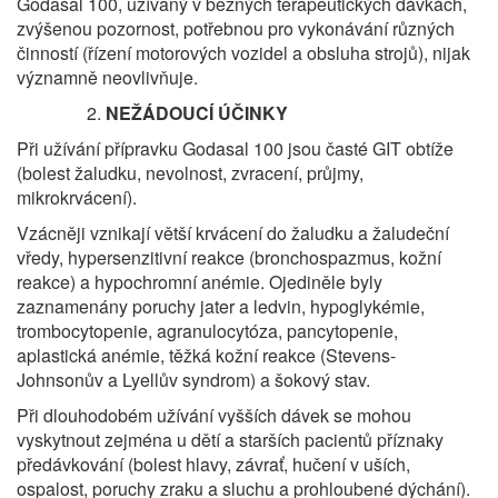
Godasal 100, užívaný v běžných terapeutických dávkách,
zvýšenou pozornost, potřebnou pro vykonávání různých
činností (řízení motorových vozidel a obsluha strojů), nijak
významně neovlivňuje.
NEŽÁDOUCÍ ÚČINKY
Při užívání přípravku Godasal 100 jsou časté GIT obtíže
(bolest žaludku, nevolnost, zvracení, průjmy,
mikrokrvácení).
Vzácněji vznikají větší krvácení do žaludku a žaludeční
vředy, hypersenzitivní reakce (bronchospazmus, kožní
reakce) a hypochromní anémie. Ojediněle byly
zaznamenány poruchy jater a ledvin, hypoglykémie,
trombocytopenie, agranulocytóza, pancytopenie,
aplastická anémie, těžká kožní reakce (Stevens-
Johnsonův a Lyellův syndrom) a šokový stav.
Při dlouhodobém užívání vyšších dávek se mohou
vyskytnout zejména u dětí a starších pacientů příznaky
předávkování (bolest hlavy, závrať, hučení v uších,
ospalost, poruchy zraku a sluchu a prohloubené dýchání).