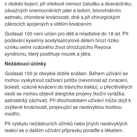
v období kojení, při vředové nemoci žaludku a dvanáctníku,
závažných onemocněních jater a ledvin, bronchiálním
astmatu, chorobné krvácivosti, dně a při chirurgických
zákrocích spojených s větším krvácením.
Godasal 100 není určen pro děti a mladistvé do 18 let. Při
podávání kyseliny acetylsalicylové dětem hrozí riziko
vzniku velmi vzácného život ohrožujícího Reyova
syndromu, který postihuje mozek a játra.
Nežádoucí účinky
Godasal 100 je obvykle dobře snášen. Během užívání se
mohou vyskytnout zažívací potíže (nevolnost až zvracení,
bolesti, vzácně krvácení do trávicího traktu), u přecitlivělých
osob se mohou objevit alergické projevy (kožní vyrážka,
astmatický záchvat). Při dlouhodobém užívání může dojít k
zvýšené krvácivosti, projevující se neobvyklou tvorbou
modřin.
Při výskytu nežádoucích účinků nebo jiných neobvyklých
reakcí se o dalším užívání přípravku poraďte s lékařem.