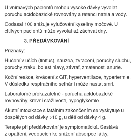
U vnímavých pacientů mohou vysoké dávky vyvolat
poruchu acidobazické rovnováhy a retenci natria a vody.
Godasal 100 snižuje vylučování kyseliny močové. U
citlivých pacientů může vyvolat až záchvat dny.
PŘEDÁVKOVÁNÍ
Příznaky:
Hučení v uších (tinitus), nauzea, zvracení, poruchy sluchu,
poruchy zraku, bolest hlavy, závrať, zmatenost, anurie.
Kožní reakce, krvácení z GIT, hyperventilace, hypertermie.
V důsledku respiračního selhání může nastat smrt.
Laboratorně prokazatelné
- porucha acidobazické
rovnováhy, krevní srážlivosti, hypoglyké­mie.
Akutní intoxikace s fatálním zakončením se vyskytuje u
dospělých od dávky >10 g, u dětí od dávky 4 g.
Terapie při předávkování je symptomatická. Sestává
z opatření, vedoucích ke snížení absorpce látky,