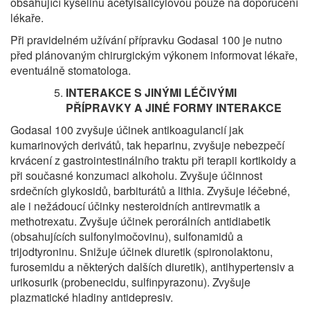
obsahující kyselinu acetylsalicylovou pouze na doporučení
lékaře.
Při pravidelném užívání přípravku Godasal 100 je nutno
před plánovaným chirurgickým výkonem informovat lékaře,
eventuálně stomatologa.
INTERAKCE
S JINÝMI LÉČIVÝMI
PŘÍPRAVKY A JINÉ FORMY INTERAKCE
Godasal 100 zvyšuje účinek antikoagulancií jak
kumarinových derivátů, tak heparinu, zvyšuje nebezpečí
krvácení z gastrointestinálního traktu při terapii kortikoidy a
při současné konzumaci alkoholu. Zvyšuje účinnost
srdečních glykosidů, barbiturátů a lithia. Zvyšuje léčebné,
ale i nežádoucí účinky nesteroidních antirevmatik a
methotrexatu. Zvyšuje účinek perorálních antidiabetik
(obsahujících sulfonylmočovinu), sulfonamidů a
trijodtyroninu. Snižuje účinek diuretik (spironolaktonu,
furosemidu a některých dalších diuretik), antihypertensiv a
urikosurik (probenecidu, sulfinpyrazonu). Zvyšuje
plazmatické hladiny antidepresiv.