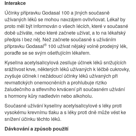
Interakce
Účinky přípravku Godasal 100 a jiných současně
užívaných léků se mohou navzájem ovlivňovat. Lékař by
proto měl být informován o všech lécích, které v současné
době užíváte, nebo které začnete užívat, a to na lékařský
předpis i bez něj. Než začnete současně s užíváním
®
přípravku Godasal
100 užívat nějaký volně prodejný lék,
poraďte se se svým ošetřujícím lékařem.
Kyselina acetylsalicylová zesiluje účinek léků snižujících
srážlivost krve, některých léků užívaných k léčbě cukrovky,
zvyšuje účinek i nežádoucí účinky léků užívaných při
revmatických onemocněních a prohlubuje riziko
žaludečního a střevního krvácení při současném užívání
s hormony kůry nadledvin nebo alkoholu.
Současné užívání kyseliny acetylsalicylové s léky proti
vysokému krevnímu tlaku a s léky proti dně může vést ke
snížení účinku těchto léků.
Dávkování a způsob použití