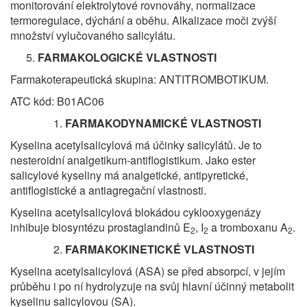
monitorování elektrolytové rovnováhy, normalizace
termoregulace, dýchání a oběhu. Alkalizace moči zvýší
množství vylučovaného salicylátu.
FARMAKOLOGICKÉ VLASTNOSTI
Farmakoterapeutická skupina: ANTITROMBOTIKUM.
ATC kód: B01AC06
FARMAKODYNAMICKÉ VLASTNOSTI
Kyselina acetylsalicylová má účinky salicylátů. Je to
nesteroidní analgetikum-antiflogistikum. Jako ester
salicylové kyseliny má analgetické, antipyretické,
antiflogistické a antiagregační vlastnosti.
Kyselina acetylsalicylová blokádou cyklooxygenázy
inhibuje biosyntézu prostaglandinů E
, I
a tromboxanu A
.
2
2
2
FARMAKOKINETICKÉ VLASTNOSTI
Kyselina acetylsalicylová (ASA) se před absorpcí, v jejím
průběhu i po ní hydrolyzuje na svůj hlavní účinný metabolit
kyselinu salicylovou (SA).