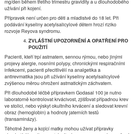
mg/den během třetího trimestru gravidity a u dlouhodobého
užívání při kojení.
Přípravek není určen pro děti a mladistvé do 18 let. Při
podávání kyseliny acetylsalicylové dětem hrozí riziko
rozvoje Reyova syndromu.
ZVLÁŠTNÍ UPOZORNĚNÍ
A OPATŘENÍ PRO
POUŽITÍ
Pacienti, kteří trpí astmatem, sennou rýmou, nebo jinými
projevy alergie, nosními polypy, chronickými respiračními
infekcemi, pacienti přecitlivělí na analgetika a
antirevmatika jsou při užívání kyseliny acetylsalicylové
zvýšenou měrou ohroženi astmatickým záchvatem.
Při dlouhodobé léčbě přípravkem Godasal 100 je nutno
laboratorně kontrolovat krvácivost, zjišťovat případnou krev
ve stolici, nebo výskyt okultního krvácení a sledovat krevní
obraz (hemoglobin) a hodnoty jaterních testů
(transaminázy).
Těhotné ženy a kojící matky mohou užívat přípravky