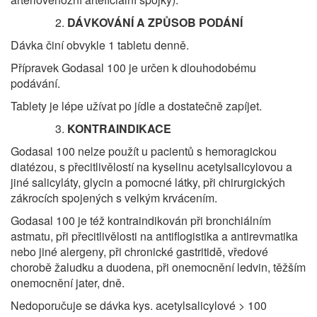
DÁVKOVÁNÍ A ZPŮSOB PODÁNÍ
Dávka činí obvykle 1 tabletu denně.
Přípravek Godasal 100 je určen k dlouhodobému
podávání.
Tablety je lépe užívat po jídle a dostatečně zapíjet.
KONTRAINDIKACE
Godasal 100 nelze použít u pacientů s hemoragickou
diatézou, s přecitlivělostí na kyselinu acetylsalicylovou a
jiné salicyláty, glycin a pomocné látky, při chirurgických
zákrocích spojených s velkým krvácením.
Godasal 100 je též kontraindikován při bronchiálním
astmatu, při přecitlivělosti na antiflogistika a antirevmatika
nebo jiné alergeny, při chronické gastritidě, vředové
chorobě žaludku a duodena, při onemocnění ledvin, těžším
onemocnění jater, dně.
Nedoporučuje se dávka kys. acetylsalicylové > 100