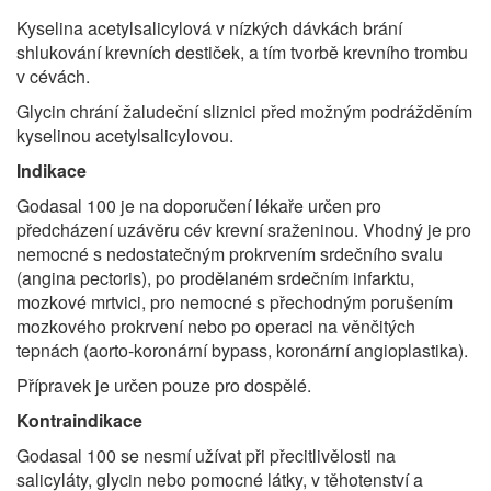
Kyselina acetylsalicylová v nízkých dávkách brání
shlukování krevních destiček, a tím tvorbě krevního trombu
v cévách.
Glycin chrání žaludeční sliznici před možným podrážděním
kyselinou acetylsalicylovou.
Indikace
Godasal 100 je na doporučení lékaře určen pro
předcházení uzávěru cév krevní sraženinou. Vhodný je pro
nemocné s nedostatečným prokrvením srdečního svalu
(angina pectoris), po prodělaném srdečním infarktu,
mozkové mrtvici, pro nemocné s přechodným porušením
mozkového prokrvení nebo po operaci na věnčitých
tepnách (aorto-koronární bypass, koronární angioplastika).
Přípravek je určen pouze pro dospělé.
Kontraindikace
Godasal 100 se nesmí užívat při přecitlivělosti na
salicyláty, glycin nebo pomocné látky, v těhotenství a