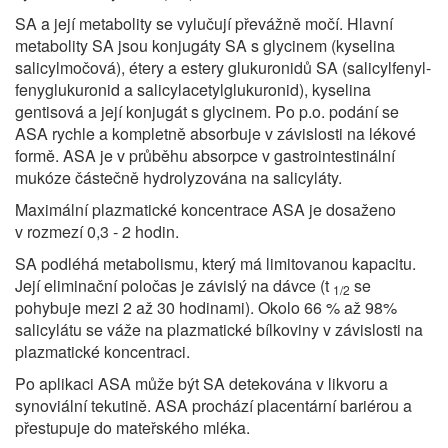
SA a její metabolity se vylučují převážně močí. Hlavní
metabolity SA jsou konjugáty SA s glycinem (kyselina
salicylmočová), étery a estery glukuronidů SA (salicylfenyl-
fenygluku­ronid a salicylacetylglukuronid), kyselina
gentisová a její konjugát s glycinem. Po p.o. podání se
ASA rychle a kompletně absorbuje v závislosti na lékové
formě. ASA je v průběhu absorpce v gastrointestinální
mukóze částečně hydrolyzována na salicyláty.
Maximální plazmatické koncentrace ASA je dosaženo
v rozmezí 0,3 - 2 hodin.
SA podléhá metabolismu, který má limitovanou kapacitu.
Její eliminační poločas je závislý na dávce (t
se
1/2
pohybuje mezi 2 až 30 hodinami). Okolo 66 % až 98%
salicylátu se váže na plazmatické bílkoviny v závislosti na
plazmatické koncentraci.
Po aplikaci ASA může být SA detekována v likvoru a
synoviální tekutině. ASA prochází placentární bariérou a
přestupuje do mateřského mléka.