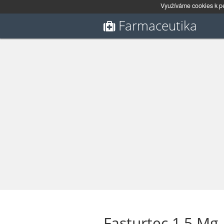
Využíváme cookies k pe
Farmaceutika
Fasturtec 1,5 Mg