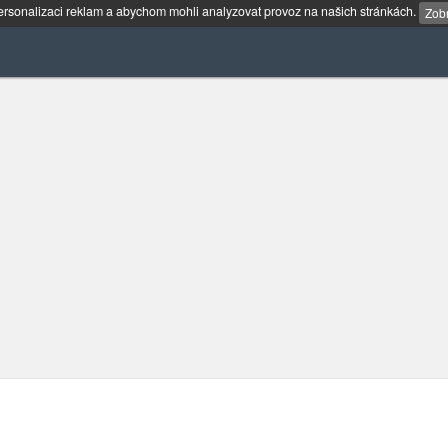
rsonalizaci reklam a abychom mohli analyzovat provoz na našich stránkách.
Zobr