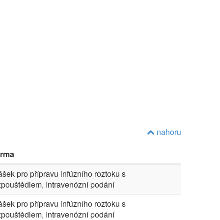
nahoru
rma
ášek pro přípravu infúzního roztoku s
zpouštědlem, Intravenózní podání
ášek pro přípravu infúzního roztoku s
zpouštědlem, Intravenózní podání