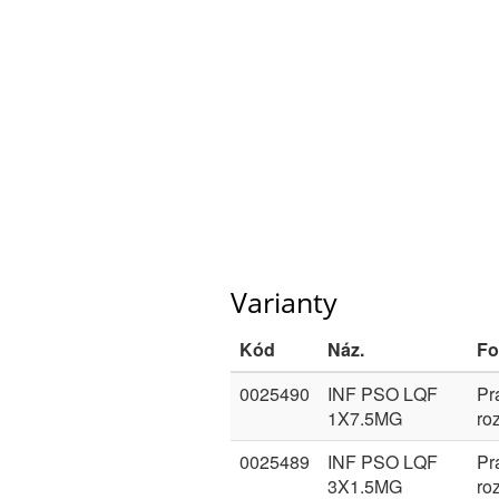
Varianty
Kód
Náz.
Fo
0025490
INF PSO LQF
Pr
1X7.5MG
ro
0025489
INF PSO LQF
Pr
3X1.5MG
ro