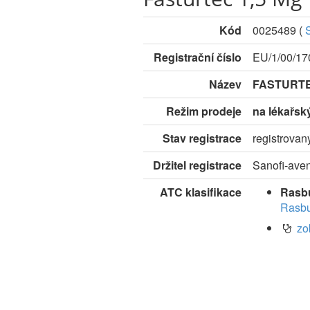
Kód
0025489
(
Registrační číslo
EU/1/00/17
Název
FASTURTE
Režim prodeje
na lékařsk
Stav registrace
registrovan
Držitel registrace
Sanofi-aven
ATC klasifikace
Rasb
Rasbu
zo