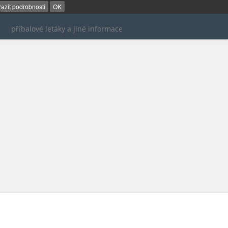
azit podrobnosti
OK
příbalové letáky a jiné informace