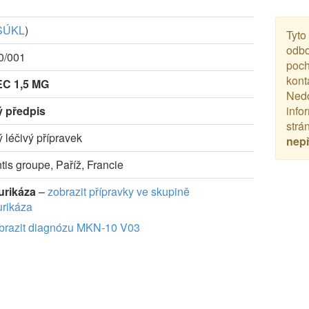
SÚKL
)
Tyto
odbo
0/001
poch
kont
C 1,5 MG
Nedo
ý předpis
info
strá
ý léčivý přípravek
nep
tis groupe, Paříž, Francie
urikáza
–
zobrazit přípravky ve skupině
rikáza
brazit diagnózu MKN-10 V03