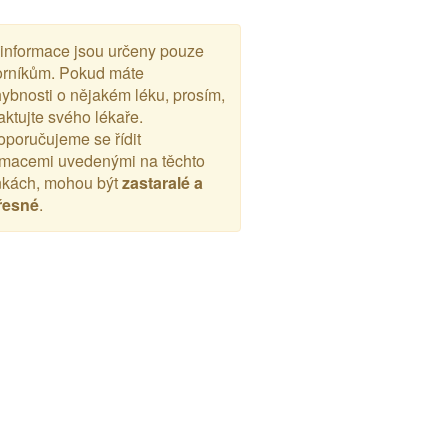
 informace jsou určeny pouze
rníkům. Pokud máte
ybnosti o nějakém léku, prosím,
aktujte svého lékaře.
poručujeme se řídit
rmacemi uvedenými na těchto
nkách, mohou být
zastaralé a
řesné
.