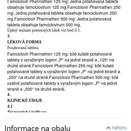
Famciclovir Pharmathen 125 mg: Jedna potahovaná tableta

obsahuje famciclovirum 125 mg.Famciclovir Pharmathen 250
Genitální opar (herpes genitalis) – opar pohlavních orgánů.
mg: Jedna potahovaná tableta obsahuje famciclovirum 250
Genitální opar je virová infekce vyvolaná virem
Herpes simplex
mg.Famciclovir Pharmathen 500 mg: Jedna potahovaná
1. nebo 2. typu. Obvykle se šíří pohlavním stykem. Způsobuje
tableta obsahuje famciclovirum 500 mg.
puchýře a pálení nebo svědění v okolí pohlavních orgánů, což
Úplný seznam pomocných látek viz bod 6.1.
může být bolestivé. Famciclovir Pharmathen se používá na
3.
léčbu infekce genitálního oparu u dospělých. Lidé, u kterých
LÉKOVÁ FORMA
dochází k častému opakovanému výskytu genitálního oparu,
Potahovaná tableta.
mohou užívat Famciclovir Pharmathen i k prevenci jeho
Famciclovir Pharmathen 125 mg: bílé kulaté potahované
opakovaného výskytu.
tablety s vyraženým logem „P“ na jedné straně a „125“ na
Tablety jsou k dispozici ve třech různých silách.
druhé straně.Famciclovir Pharmathen 250 mg: bílé kulaté
2.
potahované tablety s vyraženým logem „P“ na jedné straně a
ČEMU MUSÍTE VĚNOVAT POZORNOST, NEŽ ZAČNETE
„250“ na druhé straně.Famciclovir Pharmathen 500 mg: bílé
PŘÍPRAVEKFAMCICLOVIR PHARMATHEN UŽÍVAT
oválné potahované tablety s vyraženým logem „P“ na jedné
Neužívejte Famciclovir Pharmathen
straně a „500“ na druhé straně.

4.
jestliže jste alergický(á)/přecitlivělý(á) na famciklovir či
KLINICKÉ ÚDAJE
penciklovir, na kteroukoliv pomocnou látku Famcicloviru
4.1
Terapeutické indikace
Pharmathen uvedenou v bodu 6, nebo na penciklovir
Infekce vyvolané virem
Varicella Zoster
(VZV) – herpes
(aktivní metabolit famcikloviru a složka některých jiných
zosterFamciklovir je indikován
Informace na obalu
přípravků).
nahoru
