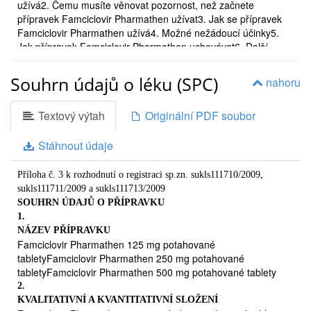
užívá2. Čemu musíte věnovat pozornost, než začnete
přípravek Famciclovir Pharmathen užívat3. Jak se přípravek
Famciclovir Pharmathen užívá4. Možné nežádoucí účinky5.
Jak přípravek Famciclovir Pharmathen uchovávat6. Další
informace
1.
Souhrn údajů o léku (SPC)
nahoru
CO JE PŘÍPRAVEK FAMCICLOVIR PHARMATHEN A K
ČEMU SE UŽÍVÁ
Textový výtah
Originální PDF soubor
Famciclovir Pharmathen patří do skupiny antivirových léčivých
přípravků. Brání rozmnožování nakažlivého viru. Jelikož se
virus začíná rozmnožovat v krátkém čase po nákaze, budete
Stáhnout údaje
mít největší přínos z léčby, pokud začnete Famciclovir
Pharmathen užívat co nejdříve po objevení se prvních
Příloha č. 3 k rozhodnutí o registraci sp.zn. sukls111710/2009,
příznaků.
sukls111711/2009 a sukls111713/2009
Famciclovir Pharmathen se používá k léčbě dvou typů virové infekce
SOUHRN ÚDAJŮ O PŘÍPRAVKU
u dospělých:
1.

NÁZEV PŘÍPRAVKU
Pásový opar (herpes zoster), což je virová infekce vyvolaná
Famciclovir Pharmathen 125 mg potahované
virem
Varicella zoster
(stejný virus, který způsobuje plané
tabletyFamciclovir Pharmathen 250 mg potahované
neštovice). Famciclovir Pharmathen brání viru se dále v těle
tabletyFamciclovir Pharmathen 500 mg potahované tablety
šířit, takže může rychleji dojít k uzdravení.Famcicovir
2.
Pharmathen se také používá k léčbě pásového oparu okolo
KVALITATIVNÍ A KVANTITATIVNÍ SLOŽENÍ
oka nebo přímo v oku (herpes zoster ophthalmicus).