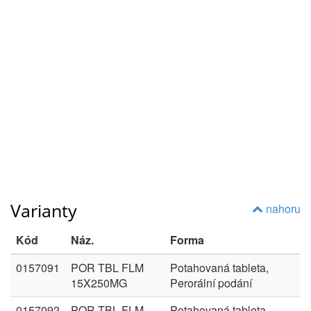
Varianty
nahoru
Kód
Náz.
Forma
0157091
POR TBL FLM
Potahovaná tableta,
15X250MG
Perorální podání
0157092
POR TBL FLM
Potahovaná tableta,