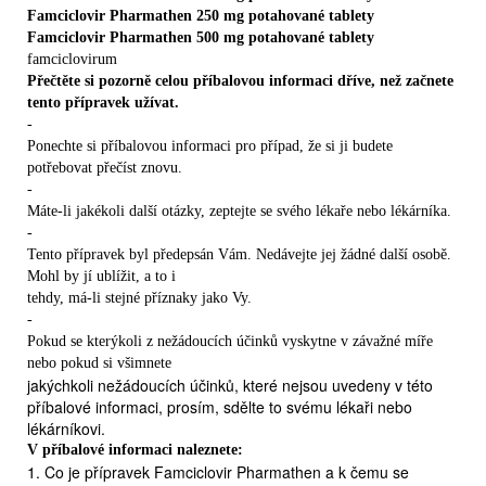
Famciclovir Pharmathen 250 mg potahované tablety
Famciclovir Pharmathen 500 mg potahované tablety
famciclovirum
Přečtěte si pozorně celou příbalovou informaci dříve, než začnete
tento přípravek užívat.
-
Ponechte si příbalovou informaci pro případ, že si ji budete
potřebovat přečíst znovu.
-
Máte-li jakékoli další otázky, zeptejte se svého lékaře nebo lékárníka.
-
Tento přípravek byl předepsán Vám. Nedávejte jej žádné další osobě.
Mohl by jí ublížit, a to i
tehdy, má-li stejné příznaky jako Vy.
-
Pokud se kterýkoli z nežádoucích účinků vyskytne v závažné míře
nebo pokud si všimnete
jakýchkoli nežádoucích účinků, které nejsou uvedeny v této
příbalové informaci, prosím, sdělte to svému lékaři nebo
lékárníkovi.
V příbalové informaci naleznete:
1. Co je přípravek Famciclovir Pharmathen a k čemu se