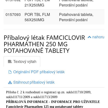
21X250MG
Perorální podání
0157093
POR TBL FLM
Potahovaná tableta,
56X250MG
Perorální podání
Příbalový létak FAMCICLOVIR
nahoru
PHARMATHEN 250 MG
POTAHOVANÉ TABLETY
Textový výtah
Originální PDF příbalový leták
Stáhnout příbalový leták
Příloha č. 2 k rozhodnutí o registraci sp.zn. sukls111710/2009,
sukls111711/2009 a sukls111713/2009
PŘÍBALOVÁ INFORMACE - INFORMACE PRO UŽIVATELE
Famciclovir Pharmathen 125 mg potahované tablety