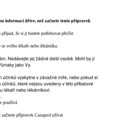
ou informaci dříve, než začnete tento přípravek
případ, že si ji budete potřebovat přečíst
te se svého lékaře nebo lékárníka.
m. Nedávejte jej žádné další osobě. Mohl by jí
příznaky jako Vy.
h účinků vyskytne v závažné míře, nebo pokud si
 účinků, které nejsou uvedeny v této příbalové
u lékaři nebo lékárníkovi.
.
se používá
 začnete přípravek Cazaprol užívat