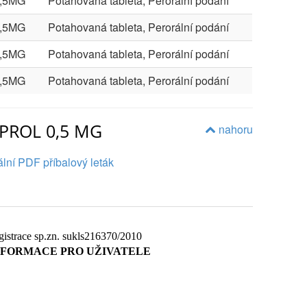
,5MG
Potahovaná tableta, Perorální podání
,5MG
Potahovaná tableta, Perorální podání
,5MG
Potahovaná tableta, Perorální podání
,5MG
Potahovaná tableta, Perorální podání
APROL 0,5 MG
nahoru
lní PDF příbalový leták
istrace sp.zn.
sukls216370/2010
NFORMACE PRO UŽIVATELE