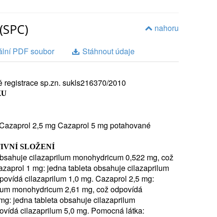
(SPC)
nahoru
ální PDF soubor
Stáhnout údaje
 registrace sp.zn.
sukls216370/2010
L A K ČEMU SE POUŽÍVÁ
KU
pril, patří do skupiny léků zvaných inhibitory enzymu
ory ACE).
Tablety Cazaprol se užívají:
-
pertenze),
 Cazaprol 2,5 mg Cazaprol 5 mg potahované
cího) srdečního selhání (stavu, při kterém srdce
IVNÍ SLOŽENÍ
ro splnění požadavků těla).
 obsahuje cilazaprilum monohydricum 0,522 mg, což
ní cévy, které uvolňuje a rozšiřuje. Toto přispívá
azaprol 1 mg: jedna tableta obsahuje cilazaprilum
ěž tím usnadňuje srdci pumpovat krev do celého
ovídá cilazaprilum 1,0 mg. Cazaprol 2,5 mg:
ční selhání. Lékař Vám může předepsat další léky,
rilum monohydricum 2,61 mg, což odpovídá
aprol, pomáhají k léčbě Vašich zdravotních obtíží.
2.
mg: jedna tableta obsahuje cilazaprilum
ZORNOST, NEŽ ZAČNETE PŘÍPRAVEK
vídá cilazaprilum 5,0 mg. Pomocná látka: