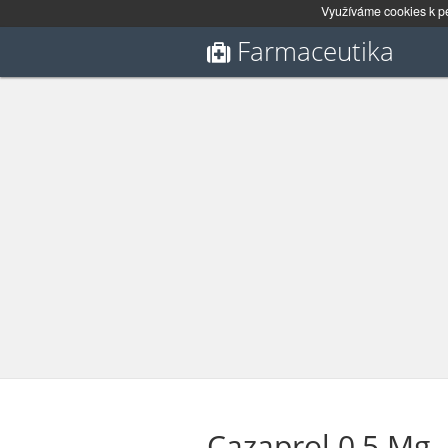
Využíváme cookies k pe
Farmaceutika
Cazaprol 0,5 Mg