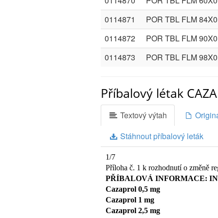
0114870
POR TBL FLM 60X0
0114871
POR TBL FLM 84X0
0114872
POR TBL FLM 90X0
0114873
POR TBL FLM 98X0
Příbalový létak CAZ
Textový výtah
Originá
Stáhnout příbalový leták
1/7
Příloha č. 1 k rozhodnutí o změně reg
PŘÍBALOVÁ INFORMACE: I
Cazaprol 0,5 mg
Cazaprol 1 mg
Cazaprol 2,5 mg