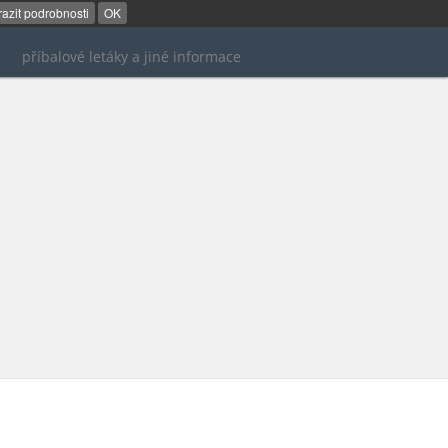
azit podrobnosti
OK
příbalové letáky a jiné informace