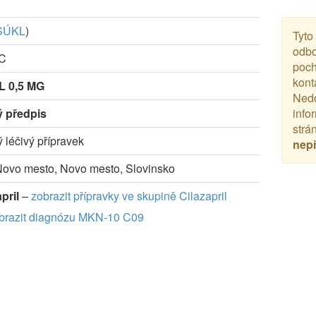
SÚKL
)
Tyto
odbo
-C
poch
kont
 0,5 MG
Nedo
ý předpis
info
strá
ý léčivý přípravek
nep
 Novo mesto, Novo mesto, Slovinsko
pril
–
zobrazit přípravky ve skupině Cilazapril
brazit diagnózu MKN-10 C09