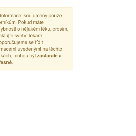
 informace jsou určeny pouze
rníkům. Pokud máte
ybnosti o nějakém léku, prosím,
aktujte svého lékaře.
poručujeme se řídit
rmacemi uvedenými na těchto
nkách, mohou být
zastaralé a
řesné
.