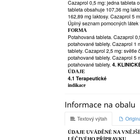
Cazaprol 0,5 mg: jedna tableta 
2/7
tableta obsahuje 107,36 mg lakt
Neužívejte přípravek Cazaprol
162,89 mg laktosy. Cazaprol 5 m
jestliže jste alergický(á) (přecitl
Úplný seznam pomocných látek v
přípravku Cazaprol (viz bod 6: Da
FORMA
-
Potahovaná tableta. Cazaprol 0,5
jestliže jste alergický(á) (přecitl
potahované tablety. Cazaprol 1 
jsou kaptopril, enalapril, lisinopri
tablety. Cazaprol 2,5 mg: světl
-
potahované tablety. Cazaprol 5 
jestliže se u Vás po užívání jin
potahované tablety.
4. KLINICK
nazývaný angioedém (angioneurot
ÚDAJE
angioedém nebo angioedém neznám
4.1 Terapeutické
jazyka.
indikace
-
Cazaprol je indikován k léčbě v
jestliže jste těhotná déle jak 3 měsíc
hypertenze. Cazaprol je indikov
Cazaprol v průběhu časného těhotens
Informace na obalu
Dávkování a způsob podání
Pokud se Vás cokoli z výše zmín
2/13
si nejste jistý(á), poraďte se s
Textový výtah
Origin
Cazaprol by měl být podáván je
přípravek Cazaprol užívat.
Zvláš
klinicky významný vliv na jeho a
zapotřebí:
Poraďte se se svým l
ÚDAJE UVÁDĚNÉ NA VNĚJŠ
nebo po jídle. Dávka by se měla 
přípravek Cazapol -
LÉČIVÉHO PŘÍPRAVKU