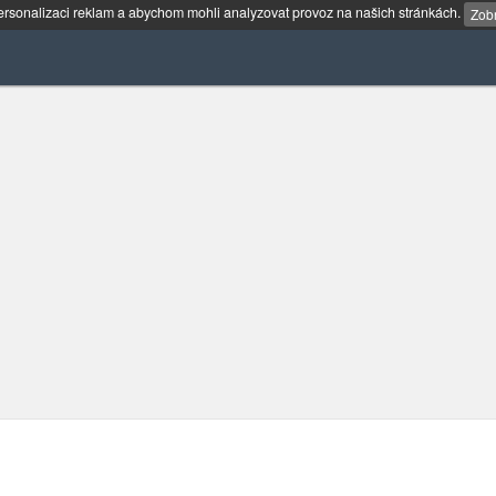
rsonalizaci reklam a abychom mohli analyzovat provoz na našich stránkách.
Zobr