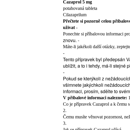
Cazaprol 5 mg
potahovaná tableta
Cilazaprilum
Přečtete si pozorně celou příbalov
užívat
-
Ponechte si příbalovou informaci pro 
znovu. -
Máte-li jakékoli další otázky, zeptej
-
Tento přípravek byl předepsán Vá
ublížit, a to i tehdy, má-li stejné 
-
Pokud se kterýkoli z nežádoucíc
všimnete jakýchkoli nežádoucích
informaci, prosím, sdělte to svém
V příbalové informaci naleznete:
1
Co je přípravek Cazaprol a k čemu 
2.
Čemu musíte věnovat pozornost, než
3.
Jak se přípravek Cazaprol užívá