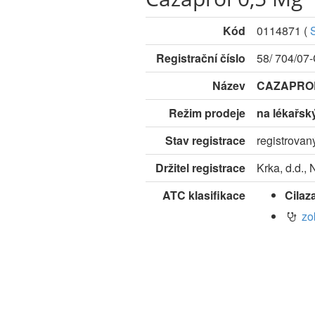
Kód
0114871
(
Registrační číslo
58/ 704/07
Název
CAZAPROL
Režim prodeje
na lékařsk
Stav registrace
registrovan
Držitel registrace
Krka, d.d.,
ATC klasifikace
Cilaza
zo