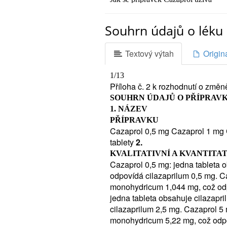
4.
Možné nežádoucí účinky
Souhrn údajů o léku 
5.
Jak přípravek Cazaprol uchovávat
Textový výtah
Origin
6.
Další informace
1/13
1.
Příloha č. 2 k rozhodnutí o změně
CO JE PŘÍPRAVEK CAZAPRO
SOUHRN ÚDAJŮ O PŘÍPRAV
Léčivá látka tablet Cazaprol, cilaza
1. NÁZEV
přeměňujícího angiotensin (inhibit
PŘÍPRAVKU
k léčbě vysokého krevního tlaku (hy
Cazaprol 0,5 mg Cazaprol 1 mg
-
tablety
2.
k léčbě chronického (dlouhotrvají
KVALITATIVNÍ A KVANTITAT
nedokáže čerpat dostatek krve p
Cazaprol 0,5 mg: jedna tableta
Přípravek Cazaprol působí na krev
odpovídá cilazaprilum 0,5 mg. C
ke snížení krevního tlaku. Rovn
monohydricum 1,044 mg, což odp
těla, pokud máte chronické srde
jedna tableta obsahuje cilazap
které, stejně jako přípravek Caz
cilazaprilum 2,5 mg. Cazaprol 5 
ČEMU MUSÍTE VĚNOVAT PO
monohydricum 5,22 mg, což odpo
CAZAPROL UŽÍVAT