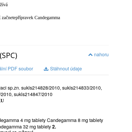
žívá
ež začnetepřípravek Candegamma
(SPC)
nahoru
at
ální PDF soubor
Stáhnout údaje
e používá
Název Vašeho léku je Candegamma. Léčivou
straci sp.zn. sukls214828/2010, sukls214833/2010,
 do skupiny léčiv, která se označují jako antagonisté
/2010, sukls214847/2010
n angiotenzin II. Účinkuje tak, že snižuje napětí svalů
KU
. Tím napomáhá snížení krevního tlaku. Též usnadňuje
Tento přípravek se užívá k:
egamma 4 mg tablety Candegamma 8 mg tablety
rtenze) u dospělých pacientů.
ndegamma 32 mg tablety
2.