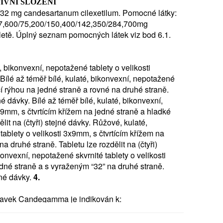
IVNÍ SLOŽENÍ
čním selháním, tj. sníženou funkcí srdeční
/32 mg candesartanum cilexetilum. Pomocné látky:
nhibitorům nebo pokud nemohou být ACE inhibitory
7,600/75,200/150,400/142,350/284,700mg
pinou léčiv používaných k léčbě srdečního selhání).
letě. Úplný seznam pomocných látek viz bod 6.1.
rnost, než začnete přípravek Candegamma
 Candegamma
é, bikonvexní, nepotažené tablety o velikosti
ivělý/á) na kandesartan-cilexetil nebo na kteroukoliv
ílé až téměř bílé, kulaté, bikonvexní, nepotažené
iz bod 6).
cí rýhou na jedné straně a rovné na druhé straně.
né dávky. Bílé až téměř bílé, kulaté, bikonvexní,
x9mm, s čtvrtícím křížem na jedné straně a hladké
ěhotná (nejlepší je vyhnout se užívání přípravku
lit na (čtyři) stejné dávky. Růžové, kulaté,
í - viz „Těhotenství a kojení“ níže).
tablety o velikosti 3x9mm, s čtvrtícím křížem na
a druhé straně. Tabletu lze rozdělit na (čtyři)
jater nebo obstrukci žlučových cest (problém s
onvexní, nepotažené skvrnité tablety o velikosti
dné straně a s vyraženým “32” na druhé straně.
některý z výše uvedených bodů týká i Vás, poraďte
ejné dávky.
4.
říve, než začnete užívat přípravek Candegamma.
itím přípravku Candegamma, nebo i v průběhu
ravek Candegamma je indikován k:
e poraďte se svým lékařem,
lých.
, játry nebo ledvinami, nebo chodíte na dialýzu.