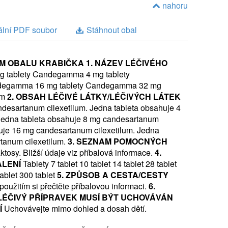
nahoru
ečním selháním a zhoršenou systolickou funkcí
toupil/a transplantaci ledvin.
ální PDF soubor
Stáhnout obal
akce levé srdeční komory ≤ 40%) jako přídavná
enzin konvertujícího enzymu (ACE) nebo když ACE
hodně zvracel/a nebo máte průjem.
bod 5.1).
ÍM OBALU
KRABIČKA
1. NÁZEV LÉČIVÉHO
ní
Dávkování při hypertenzi Doporučená počáteční
 které se označuje jako Connův syndrom (též primární
tablety Candegamma 4 mg tablety
pravku Candegamma je 8 mg jednou denně.
degamma 16 mg tablety Candegamma 32 mg
ku je dosaženo v průběhu 4 týdnů. U některých
um
2. OBSAH LÉČIVÉ LÁTKY/LÉČIVÝCH LÁTEK
desartanum cilexetilum. Jedna tableta obsahuje 4
Jedna tableta obsahuje 8 mg candesartanum
y krevního tlaku, může být dávka zvýšena na 16
u mrtvici.
huje 16 mg candesartanum cilexetilum. Jedna
aximální dávku 32 mg jednou denně. Léčbu je
tanum cilexetilum.
3. SEZNAM POMOCNÝCH
evního tlaku. Přípravek Candegamma lze podávat
byste mohla být) těhotná, řekněte to lékaři.
osy. Bližší údaje viz příbalová informace.
4.
ylo prokázáno, že přidání hydrochlorothiazidu má
ručuje v časném těhotenství a nesmí se užívat,
ALENÍ
Tablety 7 tablet 10 tablet 14 tablet 28 tablet
k s různými dávkami přípravku Candegamma.
Starší
otná. Pokud se užívá v této fázi těhotenství, může
tablet 300 tablet
5. ZPŮSOB A CESTA/CESTY
í nutná úprava počáteční dávky.
Pacienti s
 (viz „Těhotenství a kojení“ níže).
použitím si přečtěte příbalovou informaci.
6.
ecí
Počáteční dávka 4 mg může být zvážena u
 i na Vás, může lékař požadovat, abyste častěji
 LÉČIVÝ PŘÍPRAVEK MUSÍ BÝT UCHOVÁVÁN
ko jsou pacienti s možnou deplecí
 a podrobit Vás některým vyšetřením. Pokud jdete
Í
Uchovávejte mimo dohled a dosah dětí.
d 4.4).
Pacienti s poruchou funkce ledvin
U
ho lékaře, řekněte ošetřujícímu chirurgovi nebo
žkou poruchou funkce ledvin, včetně
ípravek Candegamma. Candegamma může v