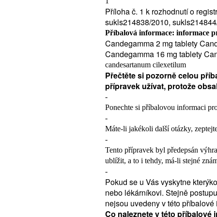
1
Příloha č. 1 k rozhodnutí o regi
sukls214838/2010, sukls214844
Příbalová informace: informace pr
Candegamma 2 mg tablety Cand
Candegamma 16 mg tablety Can
candesartanum cilexetilum
Přečtěte si pozorně celou příb
přípravek užívat, protože obsa
-
Ponechte si příbalovou informaci pro 
-
Máte-li jakékoli další otázky, zeptej
-
Tento přípravek byl předepsán výhra
ublížit, a to i tehdy, má-li stejné z
-
Pokud se u Vás vyskytne kterýkol
nebo lékárníkovi. Stejně postupu
nejsou uvedeny v této příbalové 
Co naleznete v této příbalové 