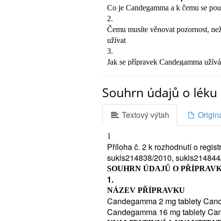
Co je Candegamma a k čemu se pou
2.
Čemu musíte věnovat pozornost, n
užívat
3.
Jak se přípravek Candegamma užívá
4.
Možné nežádoucí účinky
Souhrn údajů o léku 
5.
Jak přípravek Candegamma uchováv
Textový výtah
Origin
6.
Obsah balení a další informace
1
1. Co je Candegamma a k čemu s
Příloha č. 2 k rozhodnutí o regi
látkou je kandesartan-cilexetil. Patří
sukls214838/2010, sukls214844
receptorů (vazebných míst) pro hormo
SOUHRN ÚDAJŮ O PŘÍPRAV
cév (relaxuje), a tím rozšiřuje cévy
1.
srdci pumpovat krev do celého těla. 
NÁZEV PŘÍPRAVKU
-
Candegamma 2 mg tablety Cand
léčbě vysokého krevního tlaku (hype
Candegamma 16 mg tablety Ca
-