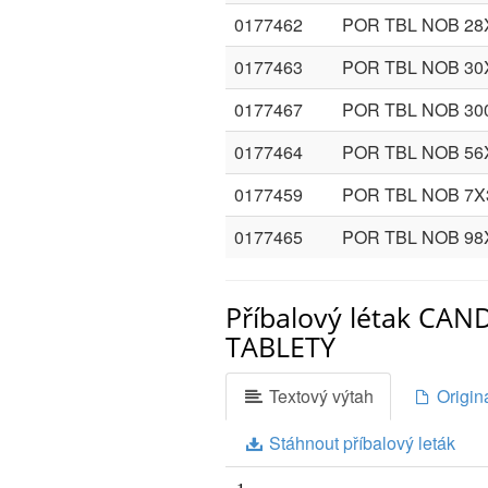
0177462
POR TBL NOB 2
0177463
POR TBL NOB 3
0177467
POR TBL NOB 3
0177464
POR TBL NOB 5
0177459
POR TBL NOB 7
0177465
POR TBL NOB 9
Příbalový létak C
TABLETY
Textový výtah
Originá
Stáhnout příbalový leták