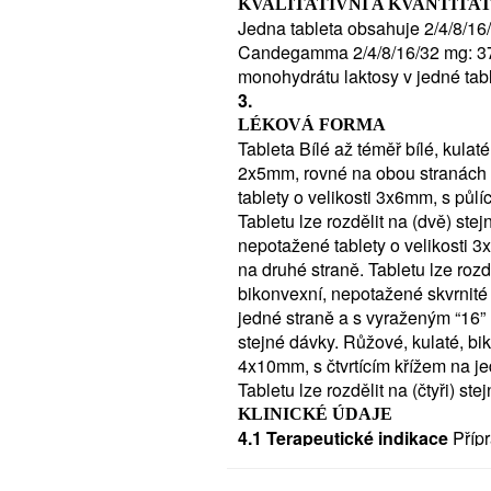
KVALITATIVNÍ A KVANTITAT
léčbě dospělých pacientů se srde
Jedna tableta obsahuje 2/4/8/16
svaloviny, jako doplněk k ACE i
Candegamma 2/4/8/16/32 mg: 3
použity (ACE inhibitory jsou sku
monohydrátu laktosy v jedné tab
2. Čemu musíte věnovat pozo
3.
užívat Neužívejte přípravek
LÉKOVÁ FORMA
-
Tableta Bílé až téměř bílé, kulat
Jestliže jste alergický/á (přecitl
2x5mm, rovné na obou stranách B
složku přípravku Candegamma (v
tablety o velikosti 3x6mm, s půlí
2
Tabletu lze rozdělit na (dvě) stej
-
nepotažené tablety o velikosti 3
Jestliže jste déle než 3 měsíce t
na druhé straně. Tabletu lze rozdě
Candegamma i v časném těhotenstv
bikonvexní, nepotažené skvrnité 
-
jedné straně a s vyraženým “16” n
Jestliže máte závažnou poruchu 
stejné dávky. Růžové, kulaté, bik
odtokem žluči ze žlučníku).
4x10mm, s čtvrtícím křížem na je
Pokud si nejste jistý/á, zda se 
Tabletu lze rozdělit na (čtyři) st
se s lékařem nebo lékárníkem d
KLINICKÉ ÚDAJE
Upozornění a opatření
Před už
4.1 Terapeutické indikace
Příp
léčby přípravkem Candegamma s
-
-
Léčbě esenciální hypertenze u dospě
jestliže máte problémy se srdcem