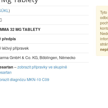
SÚKL
)
Tyto
odbo
-C
poch
kont
MMA 32 MG TABLETY
Nedo
ý předpis
info
strá
ý léčivý přípravek
nep
arma GmbH & Co. KG, Böblingen, Německo
esartan
–
zobrazit přípravky ve skupině
sartan
brazit diagnózu MKN-10 C09