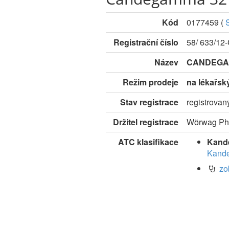
Kód
0177459
(
Registrační číslo
58/ 633/12
Název
CANDEGA
Režim prodeje
na lékařsk
Stav registrace
registrovan
Držitel registrace
Wörwag Ph
ATC klasifikace
Kand
Kande
zo