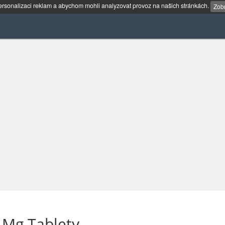
rsonalizaci reklam a abychom mohli analyzovat provoz na našich stránkách.
Zobr
Mg Tablety