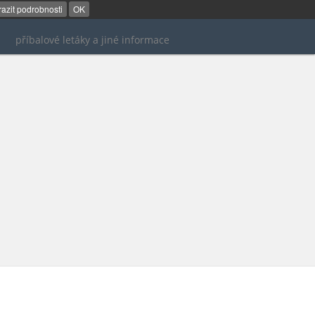
azit podrobnosti
OK
příbalové letáky a jiné informace