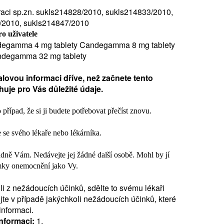
straci sp.zn. sukls214828/2010, sukls214833/2010,
/2010, sukls214847/2010
o uživatele
egamma 4 mg tablety Candegamma 8 mg tablety
degamma 32 mg tablety
alovou informaci dříve, než začnete tento
huje pro Vás důležité údaje.
případ, že si ji budete potřebovat přečíst znovu.
te se svého lékaře nebo lékárníka.
dně Vám. Nedávejte jej žádné další osobě. Mohl by jí
námky onemocnění jako Vy.
i z nežádoucích účinků, sdělte to svému lékaři
jte v případě jakýchkoli nežádoucích účinků, které
informaci.
informaci:
1.