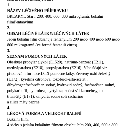
Jestliže Vaše léčba jiným opioidem podaným proti
0.11
1.
přetrvávajícím bolestem, jejichž příčinou je
0.23
NÁZEV LÉČIVÉHO PŘÍPRAVKU
nádorové onemocnění, nebyla dosud stabilizována.
0.34
BREAKYL Start, 200, 400, 600, 800 mikrogramů, bukální

0.46
filmFentanylum
Jestliže trpíte jakýmkoliv onemocněním, které ovlivňuje
0.69
2.
Vaše dýchání,
metylparaben (E218) (mg)
OBSAH LÉČIVÉ LÁTKY/LÉČIVÝCH LÁTEK
0.12

Jeden bukální film obsahuje fentanylum 200 nebo 400 nebo 600 nebo
0.24
Máte poranění hlavy nebo Vám lékař zjistil zvýšený
800 mikrogramů (ve formě fentanili citras).
0.36
3.
nitrolební tlak,
0.48
SEZNAM POMOCNÝCH LÁTEK

0.71
Obsahuje propylenglykol (E1520), natrium-benzoát (E211),
Máte výjimečně pomalý srdeční puls nebo jiné problémy
propylparaben (E216) (mg)
methylparaben (E218), propylparaben (E216). Více údajů viz
se srdcem,
0.03
příbalová informace.Další pomocné látky: červený oxid železitý

0.06
(E172), kyselina citronová, tokoferol-alfa-acetát ,
Máte nízký krevní tlak, zejména z důvodu nízkého
0.09
dihydrogenfosforečnan sodný, hydroxid sodný, fosforečnan sodný,
množství tekutiny v oběhovém systému,
0.12
polykarbofil, hyprolosa, hyetylosa, sodná sůl karmelosy, oxid

0.18
titaničitý (E171), dihydrát sodné soli sacharinu
Úplný seznam pomocných látek viz bod 6.1.
Máte obtíže s játry či ledvinami, protože tyto orgány
a silice máty peprné.
/14
ovlivňují způsob odbourávání léčiva,
4.
2
LÉKOVÁ FORMA A VELIKOST BALENÍ

3. LÉKOVÁ FORMA
Bukální film.
Trpíte mukositidou v ústní dutině.
Bukální film.BREAKYL je rozpustný, obdélníkový,
4 sáčky s jedním bukálním filmem obsahujícím 200, 400, 600 a 800
Více informací viz bod 3.