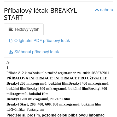
Příbalový létak BREAKYL
nahoru
START
Textový výtah
Originální PDF příbalový leták
Stáhnout příbalový leták
/9
1
Příloha č. 2 k rozhodnutí o změně registrace sp.zn. sukls108563/2011
PŘÍBALOVÁ INFORMACE: INFORMACE PRO UŽIVATELE
Breakyl 200 mikrogramů, bukální filmBreakyl 400 mikrogramů,
bukální filmBreakyl 600 mikrogramů, bukální filmBreakyl 800
mikrogramů, bukální film
Breakyl 1200 mikrogramů, bukální film
Breakyl Start, 200, 400, 600, 800 mikrogramů, bukální film
Léčivá látka: Fentanylum
Přečtěte si, prosím, pozorně celou příbalovou informaci