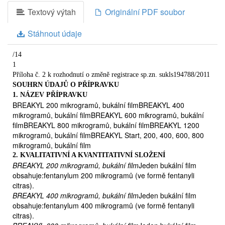
Léčivá látka fentanyl je silným léčivem proti bolesti nazývaným
Textový výtah
Originální PDF soubor
opioid. Breakyl se používá k léčbě průlomové bolesti u
dospělých pacientů s nádorovým onemocněním. Průlomová
bolest je náhlý záchvat bolesti. Může se objevit navzdory tomu,
Stáhnout údaje
že jste užil/a své obvyklé opioidní léky proti bolesti.
Přípravek Breakyl může být použit pouze v případě, že již
/14
užíváte k léčbě chronické nádorové bolestipravidelně, nejméně
1
po dobu jednoho týdne, opioidní léky jako morfin, oxykodon
Příloha č. 2 k rozhodnutí o změně registrace sp.zn. sukls194788/2011
nebo fentanyl v náplastech a jste na tuto léčbu zvyklý/á.
SOUHRN ÚDAJŮ O PŘÍPRAVKU
2. ČEMU MUSÍTE VĚNOVAT POZORNOST, NEŽ ZAČNETE
1. NÁZEV PŘÍPRAVKU
PŘÍPRAVEK BREAKYL UŽÍVAT
BREAKYL 200 mikrogramů, bukální filmBREAKYL 400
Nepoužívejte přípravek Breakyl:
mikrogramů, bukální filmBREAKYL 600 mikrogramů, bukální

filmBREAKYL 800 mikrogramů, bukální filmBREAKYL 1200
jestliže jste přecitlivělý(á) (alergický/á) na fentanyl nebo na
mikrogramů, bukální filmBREAKYL Start, 200, 400, 600, 800
kteroukoliv další složku přípravku
mikrogramů, bukální film
Breakyl (úplný seznam pomocných látek viz bod 6 „Další
2. KVALITATIVNÍ A KVANTITATIVNÍ SLOŽENÍ
informace“ na konci této příbalové informace),
BREAKYL 200 mikrogramů, bukální film
Jeden bukální film

obsahuje:fentanylum 200 mikrogramů (ve formě fentanyli
jestliže v současné době užíváte inhibitory monoaminooxidázy
citras).
(MAO) (používané k léčbě deprese)
BREAKYL 400 mikrogramů, bukální film
Jeden bukální film
nebo jste je užíval/a v minulých dvou týdnech,
obsahuje:fentanylum 400 mikrogramů (ve formě fentanyli

citras).
jestliže trpíte závažnými dýchacími problémy nebo závažným