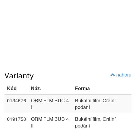
Varianty
nahoru
Kód
Náz.
Forma
0134676
ORM FLM BUC 4
Bukální film, Orální
I
podání
0191750
ORM FLM BUC 4
Bukální film, Orální
II
podání