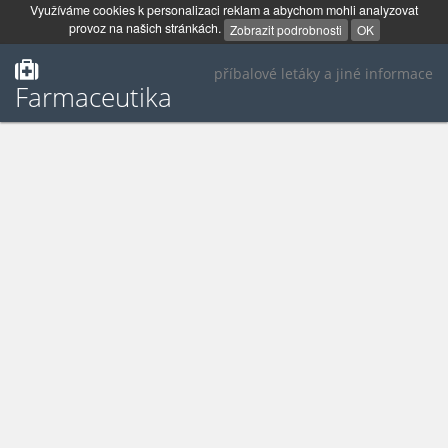
Využíváme cookies k personalizaci reklam a abychom mohli analyzovat
provoz na našich stránkách.
Zobrazit podrobnosti
OK
příbalové letáky a jiné informace
Farmaceutika