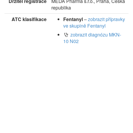
Držitel registrace
MEDA Pharma s.r.o., Praha, Česká
republika
ATC klasifikace
Fentanyl
–
zobrazit přípravky
ve skupině Fentanyl
zobrazit diagnózu MKN-
10 N02