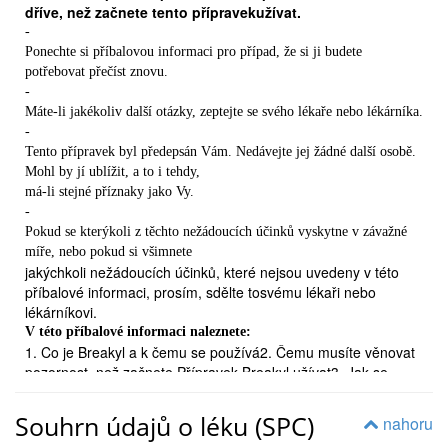
dříve, než začnete tento přípravekužívat.
-
Ponechte si příbalovou informaci pro případ, že si ji budete
potřebovat přečíst znovu.
-
Máte-li jakékoliv další otázky, zeptejte se svého lékaře nebo lékárníka.
-
Tento přípravek byl předepsán Vám. Nedávejte jej žádné další osobě.
Mohl by jí ublížit, a to i tehdy,
má-li stejné příznaky jako Vy.
-
Pokud se kterýkoli z těchto nežádoucích účinků vyskytne v závažné
míře, nebo pokud si všimnete
jakýchkoli nežádoucích účinků, které nejsou uvedeny v této
příbalové informaci, prosím, sdělte tosvému lékaři nebo
lékárníkovi.
V této příbalové informaci naleznete:
1. Co je Breakyl a k čemu se používá2. Čemu musíte věnovat
pozornost, než začnete Přípravek Breakyl užívat3. Jak se
Breakyl používá4. Možné nežádoucí účinky5. Jak Přípravek
Breakyl uchovávat6. Další informace
Souhrn údajů o léku (SPC)
nahoru
1. CO JE BREAKYL A K ČEMU SE POUŽÍVÁ