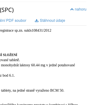
(SPC)
nahoru
ální PDF soubor
Stáhnout údaje
 registrace sp.zn. sukls108431/2012
SE POUŽÍVÁ
, které se nazývají nesteroidní antiandrogeny.
ndrogenů (mužských pohlavních hormonů), blokují jejich
růstu v prostatě.
ospělé muže k léčbě rakoviny prostaty pokud užíváte
NÍ SLOŽENÍ
ční hormon uvolňující hormon) , např. gonadorelin,
vané tabletě.
ické kastraci.
monohydrát laktosy 60.44 mg v jedné potahované
OST, NEŽ ZAČNETE PŘÍPRAVEK BIKAUK
z bod 6.1.
G
é tablety, na jedné straně vyraženo BCM 50.
tamid nebo na kteroukoli další složku tohoto
pokročilého karcinomu prostaty v kombinaci s léčbou