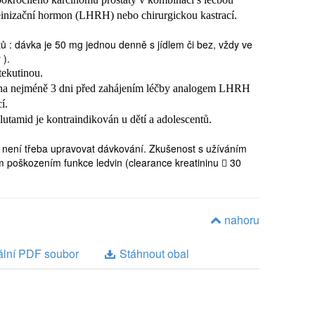
inizační hormon (LHRH) nebo chirurgickou kastrací.
ů : dávka je 50 mg jednou denně s jídlem či bez, vždy ve
án dítěti nebo adolescentovi
 ).
 tekutinou.
na nejméně 3 dni před zahájením léčby analogem LHRH
nné rýmě nebo alergii) nebo cisaprid (při
í.
hy)
lutamid je kontraindikován u dětí a adolescentů.
n není třeba upravovat dávkování. Zkušenost s užíváním
í přípravku BIKAUK 50 MG je zapotřebí
 poškozením funkce ledvin (clearance kreatininu  30
Lékař může rozhodnout o provádění krevních testů
nkce jater není třeba upravovat dávkování. U
oto přípravku.
nahoru
žkým poškozením funkce jater může dojít ke
amidem v kombinaci s analogy LHRH může ovlivnit
ální PDF soubor
Stáhnout obal
 a dětí (viz bod 4.6).Bikalutamid nesmí být podáván
 potřeba upravit Vaši dávku inzulínu nebo
rgická reakce na léčivou látku nebo na jakoukoliv
edenou v bodě 6.1.
še uvedeného a ještě jste neinformoval lékaře,
 astemizolu nebo cisapridu s bikalutamidem