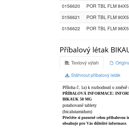
0156620
POR TBL FLM 84X
0156621
POR TBL FLM 90X
0156622
POR TBL FLM 98X
Příbalový létak BIK
Textový výtah
Originá
Stáhnout příbalový leták
Příloha č. 1a) k rozhodnutí o změně
PŘÍBALOVÁ INFORMACE: INFOR
BIKAUK 50 MG
potahované tablety
(bicalutamidum)
Přečtěte si pozorně celou příbalovou i
obsahuje pro Vás důležité informace.