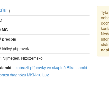
SÚKL
)
Tyto
odbo
-C
poch
kont
0 MG
Nedo
ý předpis
info
strá
ý léčivý přípravek
nep
, Nijmegen, Nizozemsko
utamid
–
zobrazit přípravky ve skupině Bikalutamid
brazit diagnózu MKN-10 L02