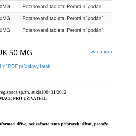
50MG
Potahovaná tableta, Perorální podání
50MG
Potahovaná tableta, Perorální podání
50MG
Potahovaná tableta, Perorální podání
AUK 50 MG
nahoru
lní PDF příbalový leták
 registrace sp.zn. sukls108431/2012
MACE PRO UŽIVATELE
nformaci dříve, než začnete tento přípravek užívat, protože