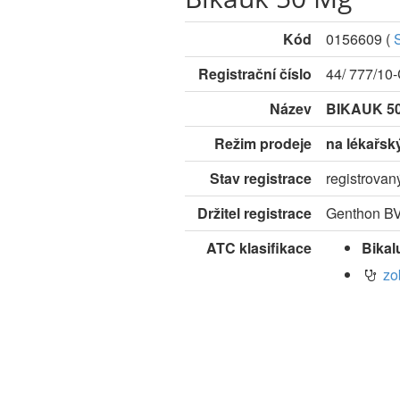
Kód
0156609
(
Registrační číslo
44/ 777/10
Název
BIKAUK 5
Režim prodeje
na lékařsk
Stav registrace
registrovan
Držitel registrace
Genthon BV
ATC klasifikace
Bikal
zo