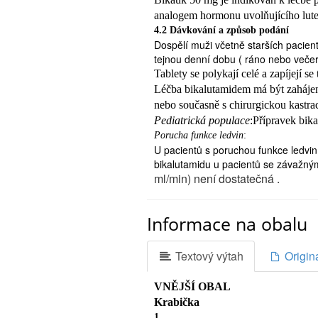

analogem hormonu uvolňujícího lute
jste-li žena
4.2 Dávkování a způsob podání

Dospělí muži včetně starších pacient
jestliže by měl být přípravek pod
tejnou denní dobu ( ráno nebo večer

Tablety se polykají celé a zapíjejí se
jestliže užíváte
Léčba bikalutamidem má být zaháje
terfenadin či astemizol (proti se
nebo současně s chirurgickou kastrac
žaludečních potížích a pálení žá
Pediatrická populace
:Přípravek bika
Upozornění a opatření
Porucha funkce ledvin
:
U pacientů s poruchou funkce ledvi
Zvláštní opatrnosti při použit
bikalutamidu u pacientů se závažným

ml/min) není dostatečná .
jestliže máte problémy s játry. 
Porucha funkce jater:
pro kontrolu
U pacientů s mírnou poruchou fu
jaterní funkce během užívání toh
Informace na obalu
pacientů se středně těžkým a tě

kumulaci léčiva (viz bod 4.4).
máte-li diabetes. Léčba bikalut
Textový výtah
Origin
4.3 Kontraindikace
hladinu
Bikalutamid je kontraindikován u žen
Vašeho krevního cukru. Může být
pacientům, u kterých se objevila ale
VNĚJŠÍ OBAL
perorálního antidiabetika.
pomocnou látku tohoto přípravku uv
Krabička
Jestliže se vás týká cokoliv z vý
Současné podávání terfenadinu,
1.