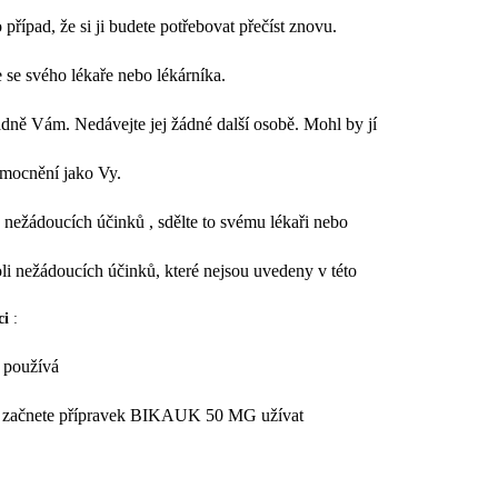
případ, že si ji budete potřebovat přečíst znovu.
te se svého lékaře nebo lékárníka.
dně Vám. Nedávejte jej žádné další osobě. Mohl by jí
emocnění jako Vy.
 nežádoucích účinků , sdělte to svému lékaři nebo
oli nežádoucích účinků, které nejsou uvedeny v této
ci
:
 používá
ž začnete přípravek BIKAUK 50 MG užívat