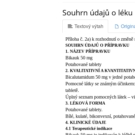
Možné nežádoucí účinky
Souhrn údajů o léku 
5.
Jak BIKAUK 50 MG uchovávat
6.
Textový výtah
Origin
Obsah balení a další informace
1.
Příloha č. 2a) k rozhodnutí o změně
CO JE BIKAUK 50 MG A K ČEMU 
SOUHRN ÚDAJŮ O PŘÍPRAVKU
BIKAUK 50 MG patří do skupiny léků
1. NÁZEV PŘÍPRAVKU
Antiandrogeny ovlivňují působení a
Bikauk 50 mg
působení a zabraňují tak buněčnému 
Potahované tablety
BIKAUK 50 MG je určen pouze pro d
2. KVALITATIVNÍ A KVANTITATIV
rovněž tzv. analoga LHRH (luteiniza
Bicalutamidum 50 mg v jedné potaho
nebo také těsně před nebo po chirurg
Pomocné látky se známým účinkem: 
2.
tabletě.
ČEMU MUSÍTE VĚNOVAT POZORN
Úplný seznam pomocných látek – vi
50 MG UŽÍVAT
3. LÉKOVÁ FORMA
Neužívejte přípravek BIKAUK 50 M
Potahované tablety.

Bílé, kulaté, bikonvexní, potahovan
jestliže jste alergický na bikalu
4. KLINICKÉ ÚDAJE
přípravku (uvedenou
4.1 Terapeutické indikace
v bodu 6)
Bikauk 50 mg je indikován k léčbě 