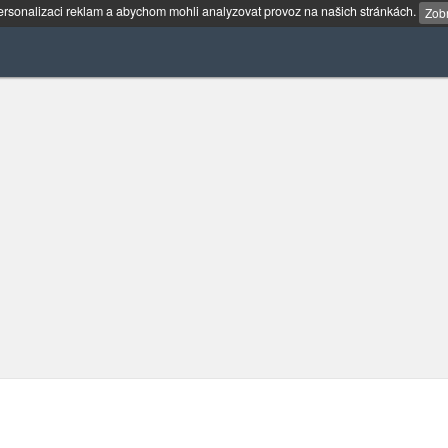
rsonalizaci reklam a abychom mohli analyzovat provoz na našich stránkách.
Zobr