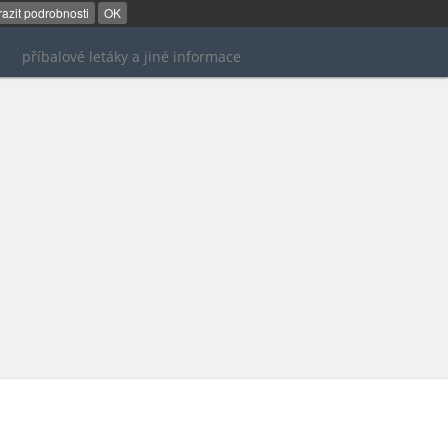
azit podrobnosti
OK
příbalové letáky a jiné informace