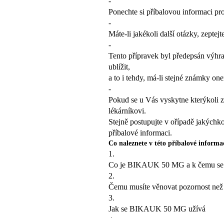
-
Ponechte si příbalovou informaci pro 
-
Máte-li jakékoli další otázky, zeptej
-
Tento přípravek byl předepsán výhra
ublížit,
a to i tehdy, má-li stejné známky on
-
Pokud se u Vás vyskytne kterýkoli z
lékárníkovi.
Stejně postupujte v ořípadě jakýchk
příbalové informaci.
Co naleznete v této příbalové informa
1.
Co je BIKAUK 50 MG a k čemu se
2.
Čemu musíte věnovat pozornost ne
3.
Jak se BIKAUK 50 MG užívá
4.