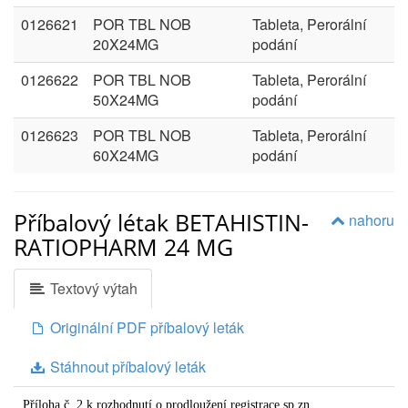
0126621
POR TBL NOB
Tableta, Perorální
20X24MG
podání
0126622
POR TBL NOB
Tableta, Perorální
50X24MG
podání
0126623
POR TBL NOB
Tableta, Perorální
60X24MG
podání
Příbalový létak BETAHISTIN-
nahoru
RATIOPHARM 24 MG
Textový výtah
Originální PDF příbalový leták
Stáhnout příbalový leták
Příloha č. 2 k rozhodnutí o prodloužení registrace sp.zn.