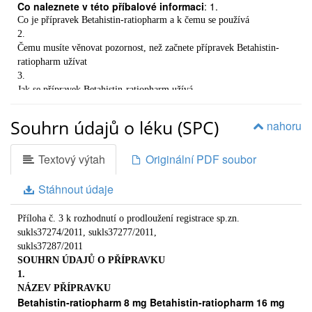
Co naleznete v této příbalové informaci
: 1.
Co je přípravek Betahistin-ratiopharm a k čemu se používá
2.
Čemu musíte věnovat pozornost, než začnete přípravek Betahistin-
ratiopharm užívat
3.
Jak se přípravek Betahistin-ratiopharm užívá
4.
Možné nežádoucí účinky
Souhrn údajů o léku (SPC)
nahoru
5
Jak přípravek Betahistin-ratiopharm uchovávat
Textový výtah
Originální PDF soubor
6.
Další informace
Stáhnout údaje
1.
CO JE PŘÍPRAVEK Betahistin-ratiopharm A K ČEMU SE
POUŽÍVÁ
Příloha č. 3 k rozhodnutí o prodloužení registrace sp.zn.
Studie dokazují, že betahistin-dihydrochlorid působí pozitivně
sukls37274/2011, sukls37277/2011,
na ústrojí rovnováhy ve vnitřním uchu. Zlepšuje též průtok krve
sukls37287/2011
ve vnitřním uchu, což vede ke snížení tlaku ve vnitřním uchu.
SOUHRN ÚDAJŮ O PŘÍPRAVKU
Betahistin-ratiopharm se užíva k léčbě příznaků Meniérovy
1.
choroby, jako:
NÁZEV PŘÍPRAVKU

Betahistin-ratiopharm 8 mg Betahistin-ratiopharm 16 mg