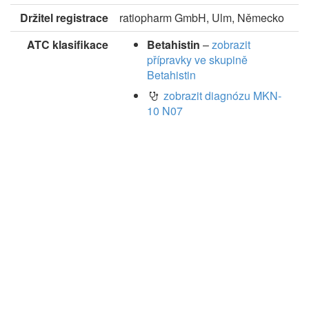
Držitel registrace
ratiopharm GmbH, Ulm, Německo
ATC klasifikace
Betahistin
–
zobrazit
přípravky ve skupině
Betahistin
zobrazit diagnózu MKN-
10 N07