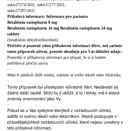
sukls37274/2011, sukls37277/2011,
sukls37287/2011
Příbalová informace: Informace pro pacienta
Betahistin-ratiopharm 8 mg
Betahistin-ratiopharm 16 mg Betahistin-ratiopharm 24 mg
tablety
(betahistini dihydrochloridum)
Přečtěte si pozorně celou příbalovou informaci dříve, než začnete
tento přípravek užívat, protože obsahuje pro Vás důležité údaje.
-
Ponechte si příbalovou informaci pro případ, že si ji budete
potřebovat přečíst znovu.
-
Máte-li jakékoli další otázky, zeptejte se svého lékaře nebo lékárníka.
-
Tento přípravek byl předepsán výhradně Vám. Nedávejte jej
žádné další osobě. Mohl by jí ublížit, a to i tehdy, má-li stejné
známky onemocnění jako Vy.
-
Pokud se u Vás vyskytne kterýkoli z nežádoucích účinků,
sdělte to svému lékaři nebo lékárnikovi. Stejně postupujte v
případějakýchkoli nežádoucích účinků, které nejsou uvedeny v
této příbalové informaci.