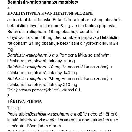
závratě s nevolností a zvracením
Betahistin-ratiopharm 24 mgtablety

2.
zvonění v uších
KVALITATIVNÍ A KVANTITATIVNÍ SLOŽENÍ

Jedna tableta přípravku Betahistin-ratiopharm 8 mg obsahuje
ztráty sluchu.
betahistini dihydrochloridum 8 mg. Jedna tableta přípravku
2.
Betahistin-ratiopharm 16 mg obsahuje betahistini
ČEMU MUSÍTE VĚNOVAT POZORNOST, NEŽ ZAČNETE
dihydrochloridum 16 mg. Jedna tableta přípravku Betahistin-
PŘÍPRAVEK Betahistin-ratiopharm UŽÍVAT
ratiopharm 24 mg obsahuje betahistini dihydrochloridum 24
Neužívejte přípravek Betahistin-ratiopharm
-
mg.
jestliže jste
alergický/á
na léčivou látku nebo na kteroukoli
Betahistin-ratiopharm 8 mg
Pomocná látka se známým
další složku tohoto přípravku (uvedenou v bodě 6)
účinkem: monohydrát laktosy 70 mg
-
Betahistin-ratiopharm 16 mg
Pomocná látka se známým
jestliže trpíte
nádorem nadledvin
, který se nazývá feochromocytom
účinkem: monohydrát laktosy 140 mg
- jestliže jste
těhotná
nebo
kojíte
(viz též bod Těhotenství a kojení)
Betahistin-ratiopharm 24 mg
Pomocná látka se známým
Upozornění a opatření
Před použitím přípravku Betahistin-
účinkem: monohydrát laktosy 210 mg
ratiopharm se poraďte se svým lékařem nebo lékárníkem:-
Úplný seznam pomocných látek viz bod 6.1.
jestliže trpíte
vředem zažívacího traktu
, nebo se u Vás toto
3.
onemocnění vyskytlo v minulosti
LÉKOVÁ FORMA
- jestliže trpíte
onemocněním dýchacích cest
se stíženým
Tablety.
dýcháním (astma bronchiale)- jestliže trpíte
kopřivkou
Popis tablet
Betahistin-ratiopharm 8 mg
Bílé nebo téměř bílé,
(urticaria),
kožní vyrážkou
(exanthema) nebo
sennou
kulaté tablety se zkosenými hranami na obou stranách a se
rýmou
-
značením B8na jedné straně.
jestliže máte velmi
nízký krevní tlak
Betahistin-ratiopharm 16 mg
Bílé nebo téměř bílé, kulaté