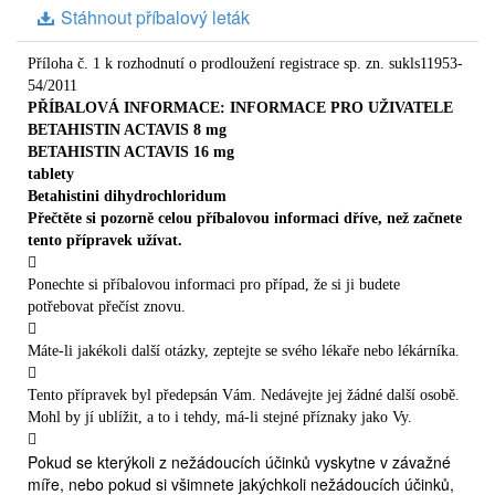
Stáhnout příbalový leták
Příloha č. 1 k rozhodnutí o prodloužení registrace sp. zn. sukls11953-
54/2011
PŘÍBALOVÁ INFORMACE: INFORMACE PRO UŽIVATELE
BETAHISTIN ACTAVIS 8 mg
BETAHISTIN ACTAVIS 16 mg
tablety
Betahistini dihydrochloridum
Přečtěte si pozorně celou příbalovou informaci dříve, než začnete
tento přípravek užívat.

Ponechte si příbalovou informaci pro případ, že si ji budete
potřebovat přečíst znovu.

Máte-li jakékoli další otázky, zeptejte se svého lékaře nebo lékárníka.

Tento přípravek byl předepsán Vám. Nedávejte jej žádné další osobě.
Mohl by jí ublížit, a to i tehdy, má-li stejné příznaky jako Vy.

Pokud se kterýkoli z nežádoucích účinků vyskytne v závažné
míře, nebo pokud si všimnete jakýchkoli nežádoucích účinků,