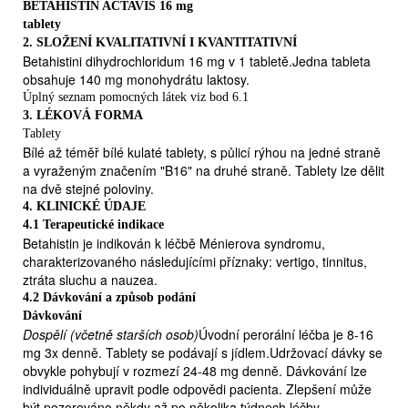

BETAHISTIN ACTAVIS 16 mg
jestliže máte nebo jste v minulosti měl(a) žaludeční vředy (peptické
tablety
vředy)
2. SLOŽENÍ KVALITATIVNÍ I KVANTITATIVNÍ

Betahistini dihydrochloridum 16 mg v 1 tabletě.Jedna tableta
jestliže máte průduškové astma
obsahuje 140 mg monohydrátu laktosy.

Úplný seznam pomocných látek viz bod 6.1
jestliže máte kopřivku, kožní vyrážku nebo alergickou rýmu,
3. LÉKOVÁ FORMA
protože může dojít ke zhoršení těchto příznaků
Tablety

Bílé až téměř bílé kulaté tablety, s půlicí rýhou na jedné straně
jestliže máte nízký krevní tlak.
a vyraženým značením "B16" na druhé straně. Tablety lze dělit
Jestliže se u Vás vyskytuje některý z těchto stavů,
na dvě stejné poloviny.
poraďte se se svým lékařem, zda můžete betahistin
4. KLINICKÉ ÚDAJE
užívat.
4.1 Terapeutické indikace
Tyto skupiny pacientů musí lékař během léčby sledovat.
Betahistin je indikován k léčbě Ménierova syndromu,
charakterizovaného následujícími příznaky: vertigo, tinnitus,
Vzájemné působení s dalšími léčivými přípravky
ztráta sluchu a nauzea.
Interakce znamená, že léky nebo chemické látky mohou
4.2 Dávkování a způsob podání
ovlivnit způsob působení těchto léků či látek na sebe,
Dávkování
případně vznik vedlejších účinků při užití obou léků či
Dospělí (včetně starších osob)
Úvodní perorální léčba je 8-16
látek ve stejnou dobu.
mg 3x denně. Tablety se podávají s jídlem.Udržovací dávky se
Dosud nebyly pozorovány žádné interakce betahistinu s
obvykle pohybují v rozmezí 24-48 mg denně. Dávkování lze
jinými léky.
individuálně upravit podle odpovědi pacienta. Zlepšení může
Je možné, že betahistin může ovlivňovat účinky
být pozorováno někdy až po několika týdnech léčby.