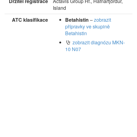
Držitel registrace
Actavis Group Hf., Hafnarfjördur,
Island
ATC klasifikace
Betahistin
–
zobrazit
přípravky ve skupině
Betahistin
zobrazit diagnózu MKN-
10 N07