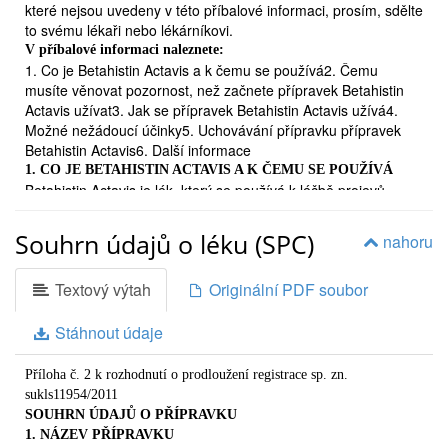
které nejsou uvedeny v této příbalové informaci, prosím, sdělte
to svému lékaři nebo lékárníkovi.
V příbalové informaci naleznete:
1. Co je Betahistin Actavis a k čemu se používá2. Čemu
musíte věnovat pozornost, než začnete přípravek Betahistin
Actavis užívat3. Jak se přípravek Betahistin Actavis užívá4.
Možné nežádoucí účinky5. Uchovávání přípravku přípravek
Betahistin Actavis6. Další informace
1. CO JE BETAHISTIN ACTAVIS A K ČEMU SE POUŽÍVÁ
Betahistin Actavis je lék, který se používá k léčbě projevů
Ménierova syndromu, jako jsou závratě, zvonění v uších,
ztráta sluchu a nucení na zvracení.
Souhrn údajů o léku (SPC)
nahoru
2. ČEMU MUSÍTE VĚNOVAT POZORNOST, NEŽ ZAČNETE
PŘÍPRAVEK BETAHISTIN ACTAVIS UŽÍVAT
Textový výtah
Originální PDF soubor
Neužívejte přípravek Betahistin Actavis

Stáhnout údaje
jestliže jste alergický/á (přecitlivělý/á) na betahistin nebo jinou složku
tablet (viz též oddíl 6. Další informace)

Příloha č. 2 k rozhodnutí o prodloužení registrace sp. zn.
jestliže máte vzácný nádor nadledvin feochromocytom.
sukls11954/2011
Zvláštní opatrnosti při použití přípravku Betahistin Actavis je
SOUHRN ÚDAJŮ O PŘÍPRAVKU
zapotřebí
1. NÁZEV PŘÍPRAVKU