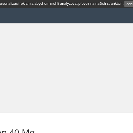
rsonalizaci reklam a abychom mohli analyzovat provoz na našich stránkách.
Zobr
an 40 Mg