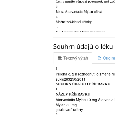
Čemu musíte věnovat pozornost, než zač
3.
Jak se Atorvastatin Mylan užívá
4.
Možné nežádoucí účinky
5.
Jak Atorvastatin Mylan uchovávat
6.
Další informace
Souhrn údajů o léku 
1.
CO JE ATORVASTATIN MYLAN A 
Textový výtah
Origin
Atorvastatin Mylan patří do skupiny l
hladinu lipidů (tuků) v těle.
Atorvastatin Mylan se užívá ke snížen
1
případě, že jiná opatření jako změna
Příloha č. 2 k rozhodnutí o změně r
snížení tělesné hmotnosti) nebyla d
sukls263250/2011
ke snížení rizika onemocnění srdce d
SOUHRN ÚDAJŮ O PŘÍPRAVKU
normálních hodnotách. Ve standardn
1.
léčby.
NÁZEV PŘÍPRAVKU
2.
Atorvastatin Mylan 10 mg Atorvastat
ČEMU MUSÍTE VĚNOVAT POZORN
Mylan 80 mg
Neužívejte Atorvastatin Mylan:
-
potahované tablety
jestliže jste alergický/á (přecitlivěl
2.