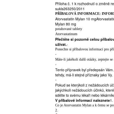
Příloha č. 1 k rozhodnutí o změně r
sukls263250/2011
PŘÍBALOVÁ INFORMACE: INFOR
Atorvastatin Mylan 10 mgAtorvastat
Mylan 80 mg
potahované tablety
Atorvastatinum
Přečtěte si pozorně celou příbalo
užívat.
-
Ponechte si příbalovou informaci pro příp
-
Máte-li jakékoli další otázky, zeptejte s
-
Tento přípravek byl předepsán Vám. Ne
tehdy, má-li stejné příznaky jako Vy.
-
Pokud se kterýkoli z nežádoucích úč
jakýchkoli nežádoucích účinků, které
sdělte to svému lékaři nebo lékárník
V příbalové informaci naleznete
1.
Co je Atorvastatin Mylan a k čemu se po
2.