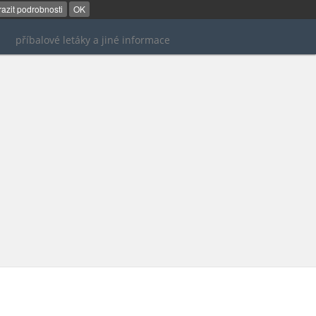
azit podrobnosti
OK
příbalové letáky a jiné informace