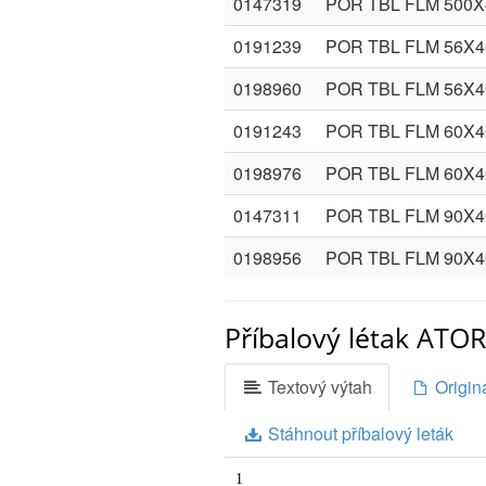
0147319
POR TBL FLM 500
0191239
POR TBL FLM 56X
0198960
POR TBL FLM 56X
0191243
POR TBL FLM 60X
0198976
POR TBL FLM 60X
0147311
POR TBL FLM 90X
0198956
POR TBL FLM 90X
Příbalový létak AT
Textový výtah
Originá
Stáhnout příbalový leták
1