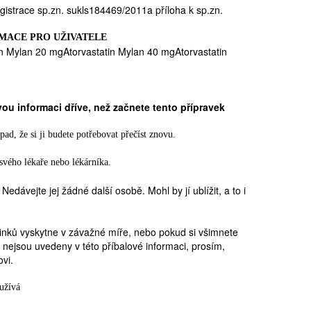
egistrace sp.zn. sukls184469/2011a příloha k sp.zn.
MACE PRO UŽIVATELE
in Mylan 20 mgAtorvastatin Mylan 40 mgAtorvastatin
vou informaci dříve, než začnete tento přípravek
ad, že si ji budete potřebovat přečíst znovu.
e svého lékaře nebo lékárníka.
dávejte jej žádné další osobě. Mohl by jí ublížit, a to i
inků vyskytne v závažné míře, nebo pokud si všimnete
 nejsou uvedeny v této příbalové informaci, prosím,
ovi.
užívá