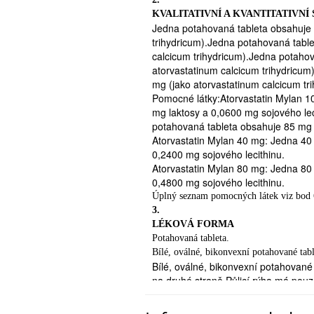
podobný léčivý přípravek používaný 
KVALITATIVNÍ A KVANTITATIVNÍ
tohoto přípravku – podrobnosti viz b
Jedna potahovaná tableta obsahuje 
2
trihydricum).Jedna potahovaná tabl
-
calcicum trihydricum).Jedna potaho
atorvastatinum calcicum trihydricu
jestliže máte nebo jste někdy mě
mg (jako atorvastatinum calcicum tri
-
Pomocné látky:Atorvastatin Mylan 1
jestliže jste měl/a neobjasněné 
mg laktosy a 0,0600 mg sojového le
- jestliže jste žena v reprodukčním
potahovaná tableta obsahuje 85 mg l
jestliže jste těhotná nebo těhoten
Atorvastatin Mylan 40 mg: Jedna 40
-
0,2400 mg sojového lecithinu.
jestliže kojíte
Atorvastatin Mylan 80 mg: Jedna 80
Zvláštní opatrnosti při použití
0,4800 mg sojového lecithinu.
Důvody, proč pro Vás přípravek 
Úplný seznam pomocných látek viz bod 
následující:
3.
 jestliže jste prodělal/a cévní
LÉKOVÁ FORMA
důsledek prodělané
Potahovaná tableta.
Bílé, oválné, bikonvexní potahované tabl
cévní mozkové příhody máte v m
Bílé, oválné, bikonvexní potahované 
 jestliže máte problémy s ledvi
na druhé straně.Půlicí rýha má pouze
 jestliže máte sníženou funkci š
určena k dělení dávky.
 jestliže máte opakované nebo n
Bílé, oválné, bikonvexní potahované 