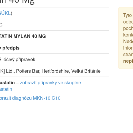
SÚKL
)
Tyto
odbo
-C
poch
kont
ATIN MYLAN 40 MG
Nedo
ý předpis
info
strá
ý léčivý přípravek
nep
] Ltd., Potters Bar, Hertfordshire, Velká Británie
astatin
–
zobrazit přípravky ve skupině
statin
brazit diagnózu MKN-10 C10