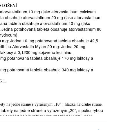
ke snížení krevních tuků nebo na jakoukoliv složku
 SLOŽENÍ
od 6
atorvastatinum 10 mg (jako atorvastatinum calcicum
eta obsahuje atorvastatinum 20 mg (jako atorvastatinum
vaná tableta obsahuje atorvastatinum 40 mg (jako
m).Jedna potahovaná tableta obsahuje atorvastatinum 80
l/a onemocnění mající vliv na játra
hydricum).
0 mg: Jedna 10 mg potahovaná tableta obsahuje 42,5
abnormální hodnoty jaterních testů
cithinu.Atorvastatin Mylan 20 mg: Jedna 20 mg
 věku a nepoužíváte vhodnou antikoncepci
aktosy a 0,1200 mg sojového lecithinu.
ství v nejbližší době plánujete,
 mg potahovaná tableta obsahuje 170 mg laktosy a
 mg potahovaná tableta obsahuje 340 mg laktosy a
 přípravku Atorvastatin Mylan je zapotřebí
Atorvastatin Mylan nemusí být vhodný, jsou
6.1.
 mozkovou příhodu s krvácením do mozku, jako
ety na jedné straně s vyraženým „10“ , hladká na druhé straně.
ozku malé váčky s tekutinou
tablety na jedné straně a vyraženým „20“, s půlící rýhou
nami
 usnadnit dělení tablety pro snazší polykaní, není
títné žlázy (hypothyroidismus)
eobjasněné bolesti svalů, nebo vyskytlo-li se u
tablety na jedné straně a vyraženým „40“, s půlící rýhou