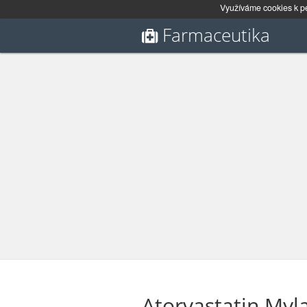
Využíváme cookies k pe
Farmaceutika
Atorvastatin Myl