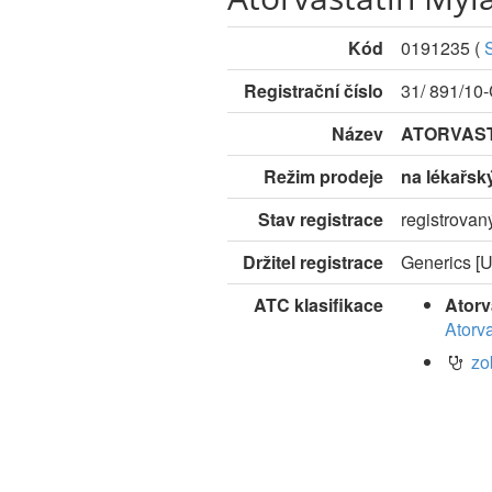
Kód
0191235
(
Registrační číslo
31/ 891/10
Název
ATORVAST
Režim prodeje
na lékařsk
Stav registrace
registrovan
Držitel registrace
Generics [UK
ATC klasifikace
Atorv
Atorva
zo