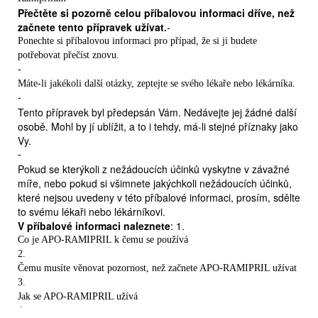
Přečtěte si pozorně celou příbalovou informaci dříve, než
začnete tento přípravek užívat.
-
Ponechte si příbalovou informaci pro případ, že si ji budete
potřebovat přečíst znovu.
-
Máte-li jakékoli další otázky, zeptejte se svého lékaře nebo lékárníka.
-
Tento přípravek byl předepsán Vám. Nedávejte jej žádné další
osobě. Mohl by jí ublížit, a to i tehdy, má-li stejné příznaky jako
Vy.
-
Pokud se kterýkoli z nežádoucích účinků vyskytne v závažné
míře, nebo pokud si všimnete jakýchkoli nežádoucích účinků,
které nejsou uvedeny v této příbalové informaci, prosím, sdělte
to svému lékaři nebo lékárníkovi.
V příbalové informaci naleznete
: 1.
Co je APO-RAMIPRIL k čemu se používá
2.
Čemu musíte věnovat pozornost, než začnete APO-RAMIPRIL užívat
3.
Jak se APO-RAMIPRIL užívá
4.