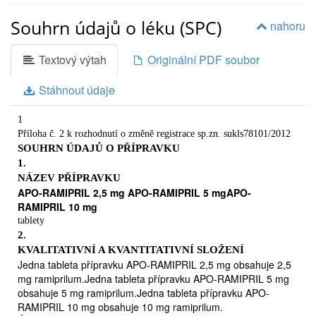
Možné nežádoucí účinky
Souhrn údajů o léku (SPC)
5
nahoru
Jak APO-RAMIPRIL uchovávat
6.
Textový výtah
Originální PDF soubor
Další informace
1.
Stáhnout údaje
CO JE APO-RAMIPRIL A K ČEMU SE POUŽÍVÁ
Přípravek je dodáván ve formě tablet. Každá tableta obsahuje
léčivou látku ramipril. Tablety se dodávají ve třech silách
1
obsahujících 2,5 mg, 5 mg a 10 mg ramiprilu.
Příloha č. 2 k rozhodnutí o změně registrace sp.zn. sukls78101/2012
APO-RAMIPRIL patří do skupiny léků nazývaných inhibitory
SOUHRN ÚDAJŮ O PŘÍPRAVKU
ACE (angiotensin-konvertující enzym), které působí na srdce a
1.
cévy.
NÁZEV PŘÍPRAVKU
APO-RAMIPRIL účinkuje následujícím způsobem:
APO-RAMIPRIL 2,5 mg APO-RAMIPRIL 5 mgAPO-
RAMIPRIL 10 mg
snižuje ve Vašem těle tvorbu látek, které Vám mohou zvyšovat krevní
tlak
tablety

2.
uvolňuje a rozšiřuje Vám krevní cévy
KVALITATIVNÍ A KVANTITATIVNÍ SLOŽENÍ

Jedna tableta přípravku APO-RAMIPRIL 2,5 mg obsahuje 2,5
ulehčuje Vašemu srdci pumpovat dostatečné množství krve do těla.
mg ramiprilum.Jedna tableta přípravku APO-RAMIPRIL 5 mg
APO-RAMIPRIL se může používat:
obsahuje 5 mg ramiprilum.Jedna tableta přípravku APO-
k léčbě vysokého krevního tlaku (hypertenze)
RAMIPRIL 10 mg obsahuje 10 mg ramiprilum.