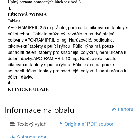

Úplný seznam pomocných látek viz bod 6.1.
ke snížení rizika, že dostanete srdeční záchvat nebo mozkovou mrtvici
3.

LÉKOVÁ FORMA
ke snížení rizika nebo zpomalení zhoršujících se problémů s
Tableta.
ledvinami (bez ohledu na to, jestli máte cukrovku nebo ne)
APO-RAMIPRIL 2,5 mg: Žluté, podlouhlé, bikonvexní tablety s

půlící rýhou. Tableta může být rozdělena na dvě stejné
k léčbě srdce, pokud nemůže pumpovat dostatečné množství krve do
poloviny.APO-RAMIPRIL 5 mg: Narůžovělé, podlouhlé,
těla (srdeční selhání)
bikonvexní tablety s půlící rýhou. Půlící rýha má pouze

usnadnit dělení tablety pro snadnější polykání, není určena k
jako léčba následující po srdečním záchvatu (infarkt
dělení dávky.APO-RAMIPRIL 10 mg: Narůžovělé, kulaté,
myokardu) komplikovaném srdečním selháním.
bikonvexní tablety s půlící rýhou. Půlící rýha má pouze
2.
usnadnit dělení tablety pro snadnější polykání, není určena k
ČEMU MUSÍTE VĚNOVAT POZORNOST, NEŽ ZAČNETE
dělení dávky.
APO-RAMIPRILUŽÍVAT
4.
Neužívejte APO-RAMIPRIL, jestliže

KLINICKÉ ÚDAJE
jestliže jste alergický/á (přecitlivělý/á) na ramipril,
4.1
kterýkoli jiný ACE inhibitor nebo na
Terapeutické indikace
Informace na obalu
kteroukoli další složku přípravku APO-RAMIPRIL
nahoru
-
uvedenou v bodě 6. Příznakem alergické reakce může
Léčba hypertenze
být vyrážka, obtíže s polykáním nebo s dýcháním, otok
-
Textový výtah
Originální PDF soubor
rtů, tváře, hrdla nebo jazyka.
Kardiovaskulární prevence: snížení kardiovaskulární morbidity a
mortality u pacientů:

Stáhnout obal