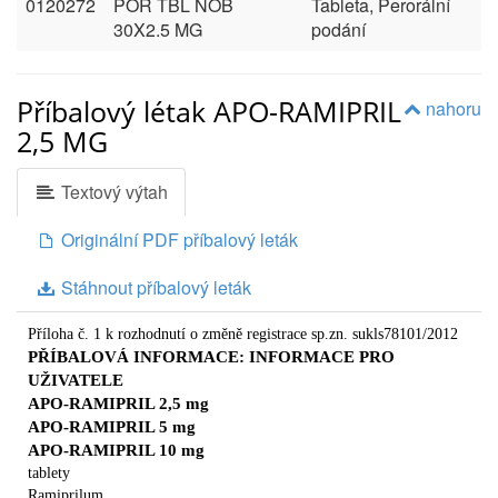
0120272
POR TBL NOB
Tableta, Perorální
30X2.5 MG
podání
Příbalový létak APO-RAMIPRIL
nahoru
2,5 MG
Textový výtah
Originální PDF příbalový leták
Stáhnout příbalový leták
Příloha č. 1 k rozhodnutí o změně registrace sp.zn. sukls78101/2012
PŘÍBALOVÁ INFORMACE: INFORMACE PRO
UŽIVATELE
APO-RAMIPRIL 2,5 mg
APO-RAMIPRIL 5 mg
APO-RAMIPRIL 10 mg
tablety
Ramiprilum