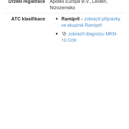
Držitel registrace
Apotex Europe B.V., Leiden,
Nizozemsko
ATC klasifikace
Ramipril
–
zobrazit přípravky
ve skupině Ramipril
zobrazit diagnózu MKN-
10 C09