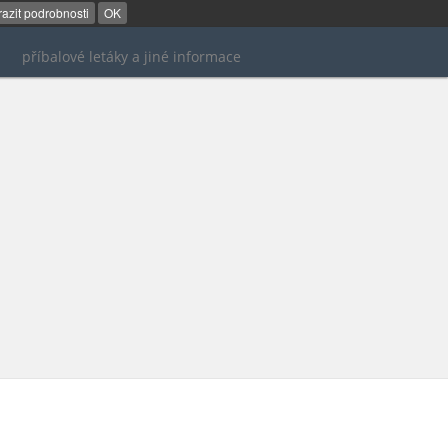
azit podrobnosti
OK
příbalové letáky a jiné informace