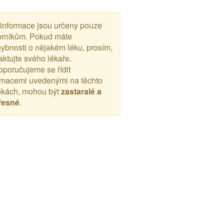
 informace jsou určeny pouze
rníkům. Pokud máte
ybnosti o nějakém léku, prosím,
aktujte svého lékaře.
poručujeme se řídit
rmacemi uvedenými na těchto
nkách, mohou být
zastaralé a
řesné
.