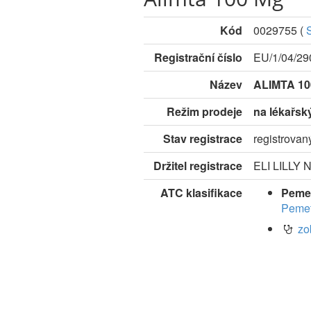
Kód
0029755
(
Registrační číslo
EU/1/04/29
Název
ALIMTA 1
Režim prodeje
na lékařsk
Stav registrace
registrovan
Držitel registrace
ELI LILLY 
ATC klasifikace
Peme
Pemet
zo