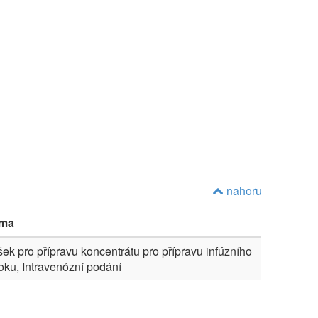
nahoru
rma
ek pro přípravu koncentrátu pro přípravu infúzního
oku, Intravenózní podání