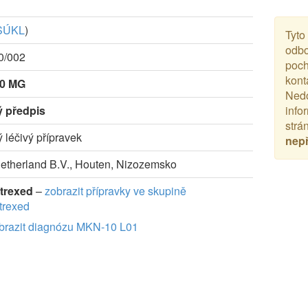
SÚKL
)
Tyto
odbo
0/002
poch
kont
00 MG
Nedo
ý předpis
info
strá
ý léčivý přípravek
nep
Netherland B.V., Houten, Nizozemsko
trexed
–
zobrazit přípravky ve skupině
rexed
brazit diagnózu MKN-10 L01