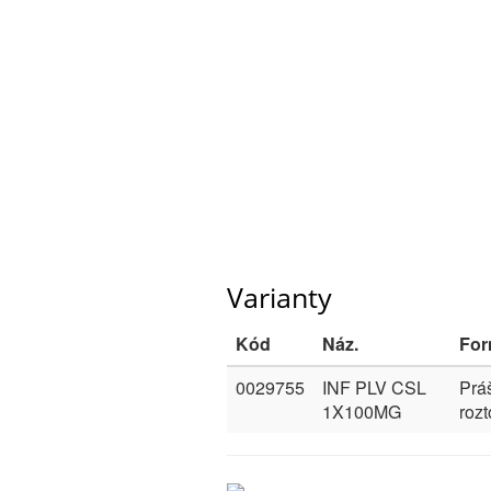
Varianty
Kód
Náz.
Fo
0029755
INF PLV CSL
Práš
1X100MG
rozt