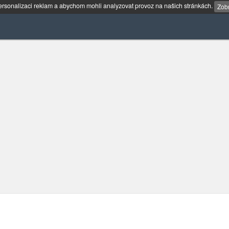
rsonalizaci reklam a abychom mohli analyzovat provoz na našich stránkách.
Zobr