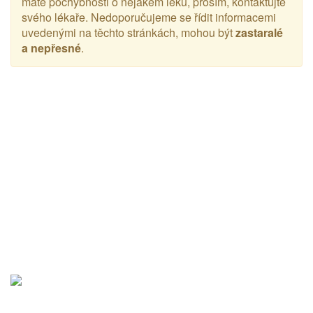
máte pochybnosti o nějakém léku, prosím, kontaktujte
svého lékaře. Nedoporučujeme se řídit informacemi
uvedenými na těchto stránkách, mohou být
zastaralé
a nepřesné
.