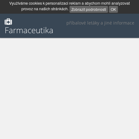
Využíváme cookies k personalizaci reklam a abychom mohli analyzovat
provoz na našich stránkách.
Zobrazit podrobnosti
OK
příbalové letáky a jiné informace
Farmaceutika