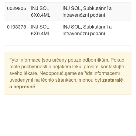
0029805
INJ SOL
INJ SOL, Subkutánní a
6X0.4ML
intravenózní podání
0193378
INJ SOL
INJ SOL, Subkutánní a
6X0.4ML
intravenózní podání
Tyto informace jsou určeny pouze odborníkům. Pokud
máte pochybnosti o nějakém léku, prosím, kontaktujte
svého lékaře. Nedoporučujeme se řídit informacemi
uvedenými na těchto stránkách, mohou být
zastaralé
a nepřesné
.