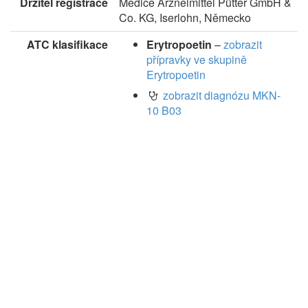
Držitel registrace
Medice Arzneimittel Pütter GmbH &
Co. KG, Iserlohn, Německo
ATC klasifikace
Erytropoetin
–
zobrazit
přípravky ve skupině
Erytropoetin
zobrazit diagnózu MKN-
10 B03