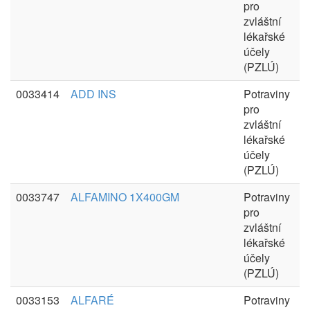
pro
zvláštní
lékařské
účely
(PZLÚ)
0033414
ADD INS
Potraviny
pro
zvláštní
lékařské
účely
(PZLÚ)
0033747
ALFAMINO 1X400GM
Potraviny
pro
zvláštní
lékařské
účely
(PZLÚ)
0033153
ALFARÉ
Potraviny