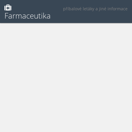
příbalové letáky a jiné informace
Farmaceutika