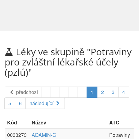
Léky ve skupině "Potraviny
pro zvláštní lékařské účely
(pzlú)"
předchozí
1
2
3
4
5
6
následující
Kód
Název
ATC
0033273
ADAMIN-G
Potraviny