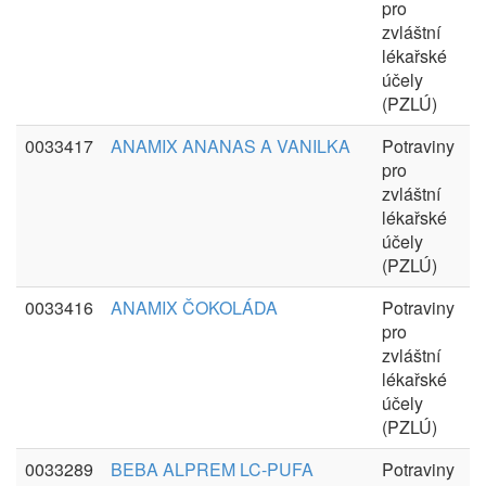
pro
zvláštní
lékařské
účely
(PZLÚ)
0033417
ANAMIX ANANAS A VANILKA
Potraviny
pro
zvláštní
lékařské
účely
(PZLÚ)
0033416
ANAMIX ČOKOLÁDA
Potraviny
pro
zvláštní
lékařské
účely
(PZLÚ)
0033289
BEBA ALPREM LC-PUFA
Potraviny