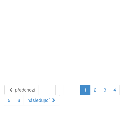
předchozí
1
2
3
4
5
6
následující