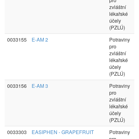
pro
zvláštní
lékařské
účely
(PZLÚ)
0033155
E-AM 2
Potraviny
pro
zvláštní
lékařské
účely
(PZLÚ)
0033156
E-AM 3
Potraviny
pro
zvláštní
lékařské
účely
(PZLÚ)
0033303
EASIPHEN - GRAPEFRUIT
Potraviny
pro